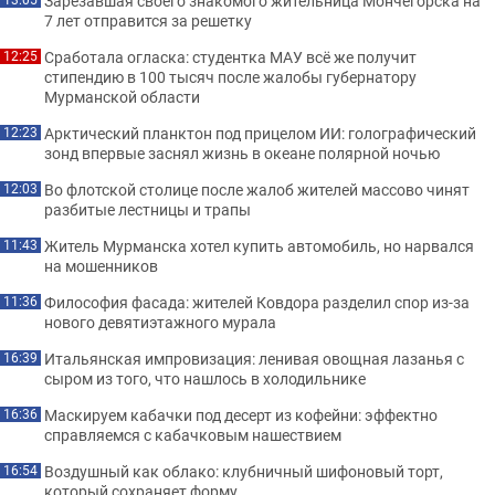
Зарезавшая своего знакомого жительница Мончегорска на
7 лет отправится за решетку
Сработала огласка: студентка МАУ всё же получит
12:25
стипендию в 100 тысяч после жалобы губернатору
Мурманской области
Арктический планктон под прицелом ИИ: голографический
12:23
зонд впервые заснял жизнь в океане полярной ночью
Во флотской столице после жалоб жителей массово чинят
12:03
разбитые лестницы и трапы
Житель Мурманска хотел купить автомобиль, но нарвался
11:43
на мошенников
Философия фасада: жителей Ковдора разделил спор из-за
11:36
нового девятиэтажного мурала
Итальянская импровизация: ленивая овощная лазанья с
16:39
сыром из того, что нашлось в холодильнике
Маскируем кабачки под десерт из кофейни: эффектно
16:36
справляемся с кабачковым нашествием
Воздушный как облако: клубничный шифоновый торт,
16:54
который сохраняет форму