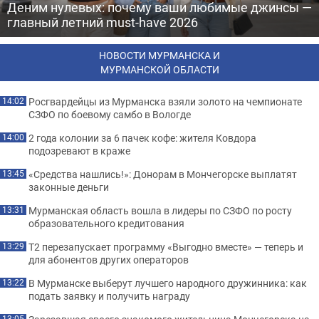
Деним нулевых: почему ваши любимые джинсы —
главный летний must-have 2026
НОВОСТИ МУРМАНСКА И
МУРМАНСКОЙ ОБЛАСТИ
Росгвардейцы из Мурманска взяли золото на чемпионате
14:02
СЗФО по боевому самбо в Вологде
2 года колонии за 6 пачек кофе: жителя Ковдора
14:00
подозревают в краже
«Средства нашлись!»: Донорам в Мончегорске выплатят
13:45
законные деньги
Мурманская область вошла в лидеры по СЗФО по росту
13:31
образовательного кредитования
Т2 перезапускает программу «Выгодно вместе» — теперь и
13:29
для абонентов других операторов
В Мурманске выберут лучшего народного дружинника: как
13:22
подать заявку и получить награду
13:05