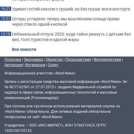
Удивил гостей кексом с грушей, но без груши: все в восторге
16:21
Шторы устарели: теперь мы выключаем солнце прямо
15:31
через стекло одной кнопкой
Небанальный отпуск 2026: куда тайно рвануть с детьми без
13:18
виз, толп туристов и адской жары
Все новости
Политика
|
Экономика
|
Общество
|
Происшествия
|
Фоторепортажи
|
Авторское
|
Интересное
|
Спорт
Информационное агентство «Nord-News»
Запись о регистрации средства массовой информации «Nord-News» Эл
№ ФС77-62541 от 27.07.2015 г. выдано Федеральной службой по
надзору в сфере связи, информационных технологий и массовых
коммуникаций (Роскомнадзор).
При полном или частичном использовании материалов ссылка на
«Nord-News» обязательна. Для сетевых изданий обязательна
гиперссылка на сайт «Nord-News».
Учредитель — ООО «ИКС-МАРКЕТ», ИНН 5190310423, ОГРН
1035100155133