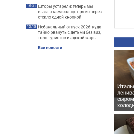
Шторы устарели: теперь мы
15:31
выключаем солнце прямо через
стекло одной кнопкой
Небанальный отпуск 2026: куда
13:18
тайно рвануть с детьми без виз,
толп туристов и адской жары
Все новости
Италь
ленив
сыром 
холод