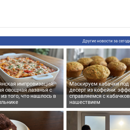
Другие новости за сегод
янская импровизация:
Маскируем кабачки под
ая овощная лазанья с
десерт из кофейни: эфф
из того, что нашлось в
справляемся с кабачко
ильнике
нашествием