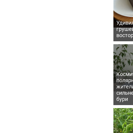
Удивил
грушей
восто
Косми
поляр
жител
сильн
бури