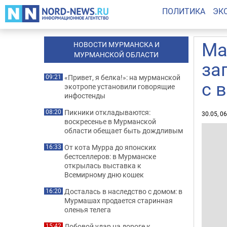
ПОЛИТИКА
ЭК
Ма
НОВОСТИ МУРМАНСКА И
МУРМАНСКОЙ ОБЛАСТИ
за
«Привет, я белка!»: на мурманской
09:21
с 
экотропе установили говорящие
инфостенды
Пикники откладываются:
08:20
30.05, 0
воскресенье в Мурманской
области обещает быть дождливым
От кота Мурра до японских
16:33
бестселлеров: в Мурманске
открылась выставка к
Всемирному дню кошек
Досталась в наследство с домом: в
16:20
Мурмашах продается старинная
оленья телега
Лобовой удар на дороге к
15:42