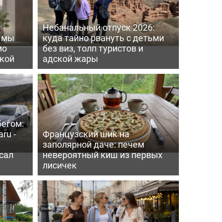
Небанальный отпуск 2026:
ь мы
куда тайно рвануть с детьми
мо
без виз, толп туристов и
пкой
адской жары
бегом:
ru -
Французский шик на
заполярной даче: печем
сал
невероятный киш из первых
лисичек