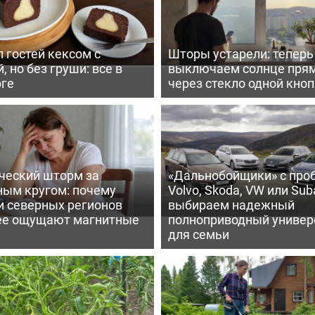
 гостей кексом с
Шторы устарели: тепер
, но без груши: все в
выключаем солнце пря
рге
через стекло одной кно
ческий шторм за
«Дальнобойщики» с про
ным кругом: почему
Volvo, Skoda, VW или Suba
и северных регионов
выбираем надежный
ее ощущают магнитные
полноприводный универ
для семьи