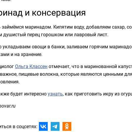
инад и консервация
 займёмся маринадом. Кипятим воду, добавляем сахар, со
м душистый перец горошком или лавровый лист.
о укладываем овощи в банки, заливаем горячим маринадом
ами и на хранение.
циолог
Ольга Классен
отмечает, что в маринованной капус
 важное, пищевые волокна, которые являются ценными для
товления.
акже будет интересно
узнать
, как приготовить икру из огур
povar.ru
ться в соцсетях: