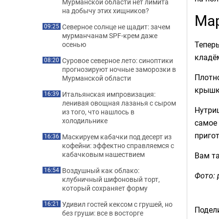
Мурманской области нет лимита
на добычу этих хищников?
Мар
Северное солнце не щадит: зачем
09:25
мурманчанам SPF-крем даже
Теперь
осенью
кладё
Суровое северное лето: синоптики
08:20
прогнозируют ночные заморозки в
Плотн
Мурманской области
крышк
Итальянская импровизация:
16:39
ленивая овощная лазанья с сыром
Нутри
из того, что нашлось в
холодильнике
самое
приго
Маскируем кабачки под десерт из
16:36
кофейни: эффектно справляемся с
кабачковым нашествием
Вам т
Воздушный как облако:
16:54
Фото: 
клубничный шифоновый торт,
который сохраняет форму
Удивил гостей кексом с грушей, но
16:21
Подели
без груши: все в восторге