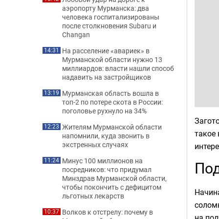
аэропорту Мурманска: два
человека госпитализированы
после столкновения Subaru и
Changan
На расселение «авариек» в
14:31
Мурманской области нужно 13
миллиардов: власти нашли способ
надавить на застройщиков
Мурманская область вошла в
13:19
топ-2 по потере скота в России:
поголовье рухнуло на 34%
Загото
Жителям Мурманской области
12:23
такое 
напомнили, куда звонить в
экстренных случаях
интере
Минус 100 миллионов на
11:24
Под
посредников: что придумал
Минздрав Мурманской области,
чтобы покончить с дефицитом
Начина
льготных лекарств
солом
Волков к отстрелу: почему в
10:37
на пол