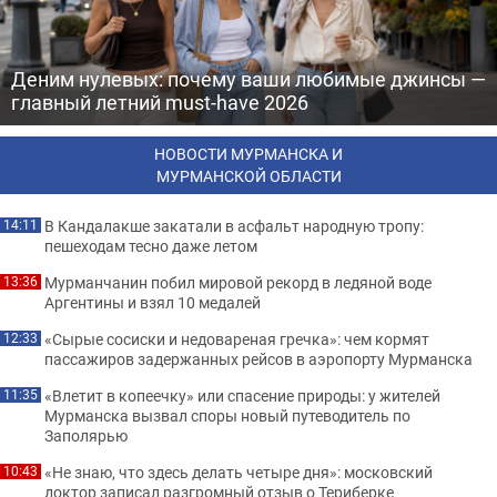
Деним нулевых: почему ваши любимые джинсы —
главный летний must-have 2026
НОВОСТИ МУРМАНСКА И
МУРМАНСКОЙ ОБЛАСТИ
В Кандалакше закатали в асфальт народную тропу:
14:11
пешеходам тесно даже летом
Мурманчанин побил мировой рекорд в ледяной воде
13:36
Аргентины и взял 10 медалей
«Сырые сосиски и недовареная гречка»: чем кормят
12:33
пассажиров задержанных рейсов в аэропорту Мурманска
«Влетит в копеечку» или спасение природы: у жителей
11:35
Мурманска вызвал споры новый путеводитель по
Заполярью
«Не знаю, что здесь делать четыре дня»: московский
10:43
доктор записал разгромный отзыв о Териберке