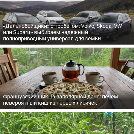
«Дальнобойщики» с пробегом: Volvo, Skoda, VW
или Subaru - выбираем надежный
полноприводный универсал для семьи
Французский шик на заполярной даче: печем
невероятный киш из первых лисичек