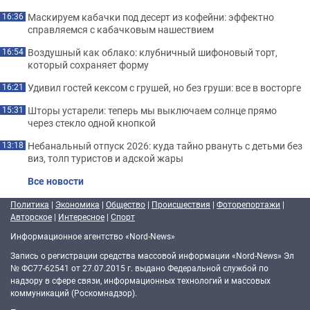
Маскируем кабачки под десерт из кофейни: эффектно
16:36
справляемся с кабачковым нашествием
Воздушный как облако: клубничный шифоновый торт,
16:54
который сохраняет форму
Удивил гостей кексом с грушей, но без груши: все в восторге
16:21
Шторы устарели: теперь мы выключаем солнце прямо
15:31
через стекло одной кнопкой
Небанальный отпуск 2026: куда тайно рвануть с детьми без
13:18
виз, толп туристов и адской жары
Все новости
Политика
|
Экономика
|
Общество
|
Происшествия
|
Фоторепортажи
|
Авторское
|
Интересное
|
Спорт
Информационное агентство «Nord-News»
Запись о регистрации средства массовой информации «Nord-News» Эл
№ ФС77-62541 от 27.07.2015 г. выдано Федеральной службой по
надзору в сфере связи, информационных технологий и массовых
коммуникаций (Роскомнадзор).