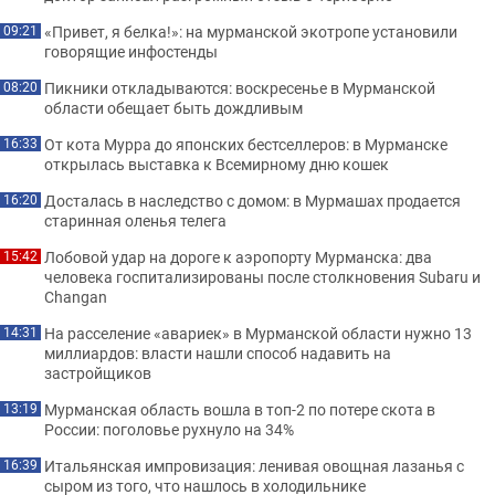
«Привет, я белка!»: на мурманской экотропе установили
09:21
говорящие инфостенды
Пикники откладываются: воскресенье в Мурманской
08:20
области обещает быть дождливым
От кота Мурра до японских бестселлеров: в Мурманске
16:33
открылась выставка к Всемирному дню кошек
Досталась в наследство с домом: в Мурмашах продается
16:20
старинная оленья телега
Лобовой удар на дороге к аэропорту Мурманска: два
15:42
человека госпитализированы после столкновения Subaru и
Changan
На расселение «авариек» в Мурманской области нужно 13
14:31
миллиардов: власти нашли способ надавить на
застройщиков
Мурманская область вошла в топ-2 по потере скота в
13:19
России: поголовье рухнуло на 34%
Итальянская импровизация: ленивая овощная лазанья с
16:39
сыром из того, что нашлось в холодильнике