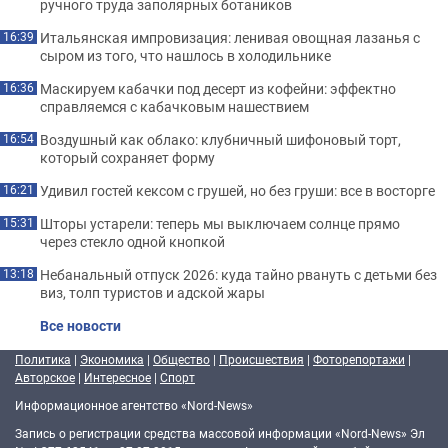
ручного труда заполярных ботаников
Итальянская импровизация: ленивая овощная лазанья с
16:39
сыром из того, что нашлось в холодильнике
Маскируем кабачки под десерт из кофейни: эффектно
16:36
справляемся с кабачковым нашествием
Воздушный как облако: клубничный шифоновый торт,
16:54
который сохраняет форму
Удивил гостей кексом с грушей, но без груши: все в восторге
16:21
Шторы устарели: теперь мы выключаем солнце прямо
15:31
через стекло одной кнопкой
Небанальный отпуск 2026: куда тайно рвануть с детьми без
13:18
виз, толп туристов и адской жары
Все новости
Политика
|
Экономика
|
Общество
|
Происшествия
|
Фоторепортажи
|
Авторское
|
Интересное
|
Спорт
Информационное агентство «Nord-News»
Запись о регистрации средства массовой информации «Nord-News» Эл