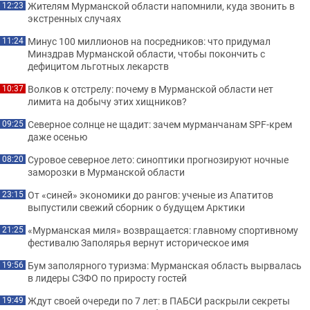
Жителям Мурманской области напомнили, куда звонить в
12:23
экстренных случаях
Минус 100 миллионов на посредников: что придумал
11:24
Минздрав Мурманской области, чтобы покончить с
дефицитом льготных лекарств
Волков к отстрелу: почему в Мурманской области нет
10:37
лимита на добычу этих хищников?
Северное солнце не щадит: зачем мурманчанам SPF-крем
09:25
даже осенью
Суровое северное лето: синоптики прогнозируют ночные
08:20
заморозки в Мурманской области
От «синей» экономики до рангов: ученые из Апатитов
23:15
выпустили свежий сборник о будущем Арктики
«Мурманская миля» возвращается: главному спортивному
21:25
фестивалю Заполярья вернут историческое имя
Бум заполярного туризма: Мурманская область вырвалась
19:56
в лидеры СЗФО по приросту гостей
Ждут своей очереди по 7 лет: в ПАБСИ раскрыли секреты
19:49