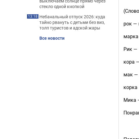
выключаем солнце прямо через
стекло одной кнопкой
(Слово
Небанальный отпуск 2026: куда
13:18
тайно рвануть с детьми без виз,
рок —
толп туристов и адской жары
марка
Все новости
Рик —
кора —
мак —
корка 
Мика 
Понра