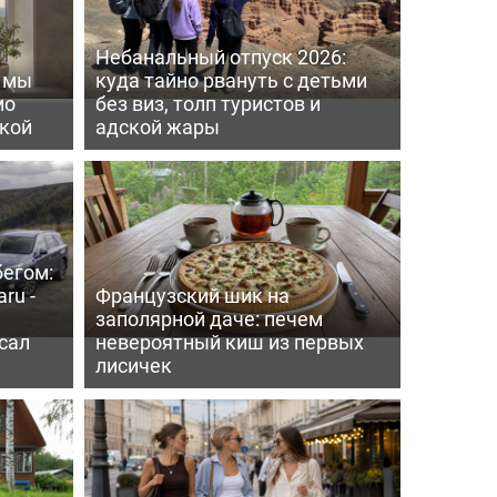
Небанальный отпуск 2026:
ь мы
куда тайно рвануть с детьми
мо
без виз, толп туристов и
пкой
адской жары
бегом:
ru -
Французский шик на
заполярной даче: печем
сал
невероятный киш из первых
лисичек