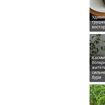
Удивил
грушей
восто
Косми
поляр
жител
сильн
бури