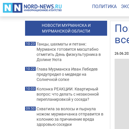
ПОЛИТИКА
ЭК
По
НОВОСТИ МУРМАНСКА И
МУРМАНСКОЙ ОБЛАСТИ
вс
Танцы, шахматы и петанк:
10:23
Мурманск готовится масштабно
26.06.20
отметить День физкультурника в
Долине Уюта
Глава Мурманска Иван Лебедев
10:22
предупредил о медведе на
Солнечной сопке
Колонка РЕАКЦИИ. Квартирный
10:03
вопрос: что делать с незаконной
перепланировкой у соседа?
Схватила за волосы и пырнула
09:50
ножом: мурманчанка отправится в
колонию за причинение вреда
здоровью соседки