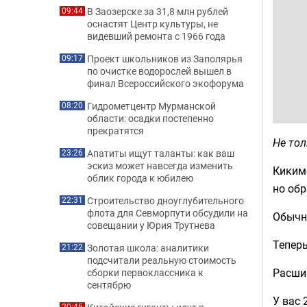
В Заозерске за 31,8 млн рублей
09:44
оснастят Центр культуры, не
видевший ремонта с 1966 года
Проект школьников из Заполярья
09:17
по очистке водорослей вышел в
финал Всероссийского экофорума
Гидрометцентр Мурманской
08:20
области: осадки постепенно
прекратятся
Не тол
Апатиты ищут таланты: как ваш
23:26
эскиз может навсегда изменить
Киким
облик города к юбилею
но обр
Строительство дноуглубительного
22:31
флота для Севморпути обсудили на
Обычно
совещании у Юрия Трутнева
Теперь
Золотая школа: аналитики
21:22
подсчитали реальную стоимость
Расшиф
сборки первоклассника к
сентябрю
У вас 
20:45