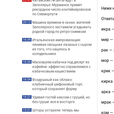
Китайские гиганты идут в
Заполярье: Мурманск примет
Ниже н
рекордное число контейнеровозов
по Севморпути
Ответ
Машина времени в окнах: жителей
20:13
Заполярного заставили угадывать
икра 
родной город по ретро-снимкам
мир — 
Итальянская импровизация:
16:39
ленивая овощная лазанья с сыром
из того, что нашлось в
рак —
холодильнике
мор — 
Маскируем кабачки под десерт из
16:36
кофейни: эффектно справляемся с
крик 
кабачковым нашествием
Воздушный как облако:
16:54
кирка
клубничный шифоновый торт,
который сохраняет форму
арка 
Удивил гостей кексом с грушей, но
16:21
мрак 
без груши: все в восторге
Шторы устарели: теперь мы
15:31
ком — 