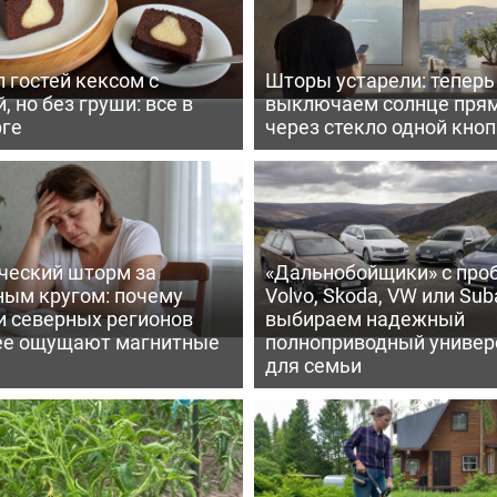
 гостей кексом с
Шторы устарели: тепер
, но без груши: все в
выключаем солнце пря
рге
через стекло одной кно
ческий шторм за
«Дальнобойщики» с про
ным кругом: почему
Volvo, Skoda, VW или Suba
и северных регионов
выбираем надежный
ее ощущают магнитные
полноприводный универ
для семьи