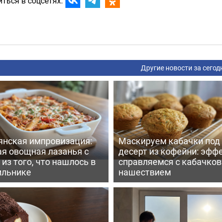
ться в соцсетях:
Другие новости за сегод
янская импровизация:
Маскируем кабачки под
ая овощная лазанья с
десерт из кофейни: эфф
из того, что нашлось в
справляемся с кабачко
ильнике
нашествием