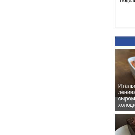
Подели
Италь
ленив
сыром 
холод