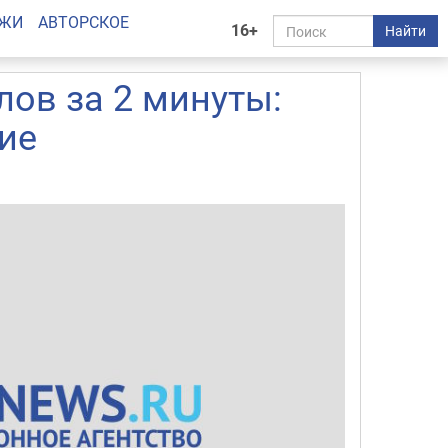
АЖИ
АВТОРСКОЕ
16+
Найти
лов за 2 минуты:
шие