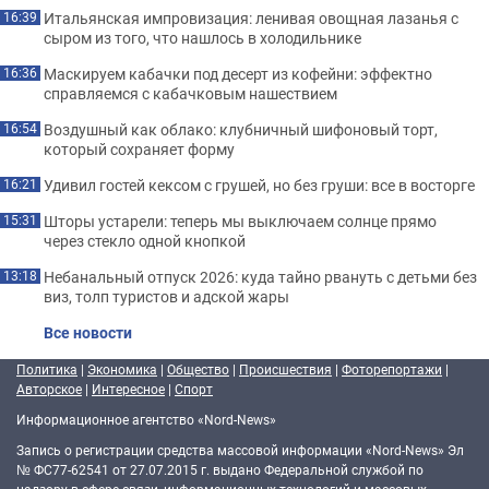
Итальянская импровизация: ленивая овощная лазанья с
16:39
сыром из того, что нашлось в холодильнике
Маскируем кабачки под десерт из кофейни: эффектно
16:36
справляемся с кабачковым нашествием
Воздушный как облако: клубничный шифоновый торт,
16:54
который сохраняет форму
Удивил гостей кексом с грушей, но без груши: все в восторге
16:21
Шторы устарели: теперь мы выключаем солнце прямо
15:31
через стекло одной кнопкой
Небанальный отпуск 2026: куда тайно рвануть с детьми без
13:18
виз, толп туристов и адской жары
Все новости
Политика
|
Экономика
|
Общество
|
Происшествия
|
Фоторепортажи
|
Авторское
|
Интересное
|
Спорт
Информационное агентство «Nord-News»
Запись о регистрации средства массовой информации «Nord-News» Эл
№ ФС77-62541 от 27.07.2015 г. выдано Федеральной службой по
надзору в сфере связи, информационных технологий и массовых