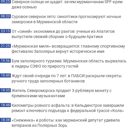
Северное солнце не щадит: зачем мурманчанам SPF-крем
09:25
даже осенью
Суровое северное лето: синоптики прогнозируют ночные
08:20
заморозки в Мурманской области
От «синей» экономики до рангов: ученые из Апатитов
23:15
выпустили свежий сборник о будущем Арктики
«Мурманская миля» возвращается: главному спортивному
21:25
фестивалю Заполярья вернут историческое имя
Бум заполярного туризма: Мурманская область вырвалась
19:56
в лидеры СЗФО по приросту гостей
Ждут своей очереди по 7 лет: в ПАБСИ раскрыли секреты
19:49
ручного труда заполярных ботаников
Житель Североморска продает 3-рублевую монету с
19:35
бременскими музыкантами
Километры ровного асфальта: в Кильдинстрое завершили
18:48
ремонт ключевого подъезда к федеральной трассе «Кола»
«Снежинка» и роботы: как мурманский депутат удивила
18:38
ветеранов из Полярных Зорь