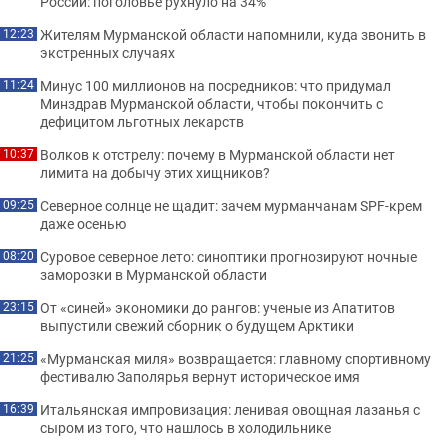
России: поголовье рухнуло на 34%
Жителям Мурманской области напомнили, куда звонить в
12:23
экстренных случаях
Минус 100 миллионов на посредников: что придумал
11:24
Минздрав Мурманской области, чтобы покончить с
дефицитом льготных лекарств
Волков к отстрелу: почему в Мурманской области нет
10:37
лимита на добычу этих хищников?
Северное солнце не щадит: зачем мурманчанам SPF-крем
09:25
даже осенью
Суровое северное лето: синоптики прогнозируют ночные
08:20
заморозки в Мурманской области
От «синей» экономики до рангов: ученые из Апатитов
23:15
выпустили свежий сборник о будущем Арктики
«Мурманская миля» возвращается: главному спортивному
21:25
фестивалю Заполярья вернут историческое имя
Итальянская импровизация: ленивая овощная лазанья с
16:39
сыром из того, что нашлось в холодильнике