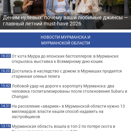
Деним нулевых: почему ваши любимые джинсы —
главный летний must-have 2026
НОВОСТИ МУРМАНСКА И
МУРМАНСКОЙ ОБЛАСТИ
От кота Мурра до японских бестселлеров: в Мурманске
16:33
открылась выставка к Всемирному дню кошек
Досталась в наследство с домом: в Мурмашах продается
16:20
старинная оленья телега
Лобовой удар на дороге к аэропорту Мурманска: два
15:42
человека госпитализированы после столкновения Subaru и
Changan
На расселение «авариек» в Мурманской области нужно 13
14:31
миллиардов: власти нашли способ надавить на
застройщиков
Мурманская область вошла в топ-2 по потере скота в
13:19