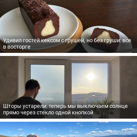
Удивил гостей кексом с грушей, но без груши: все
в восторге
Шторы устарели: теперь мы выключаем солнце
прямо через стекло одной кнопкой