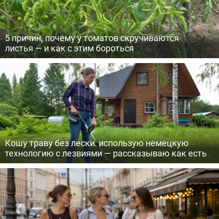
5 причин, почему у томатов скручиваются
листья — и как с этим бороться
Кошу траву без лески: использую немецкую
технологию с лезвиями — рассказываю как есть