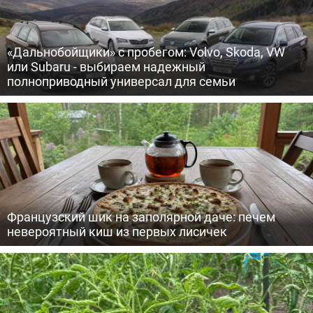
«Дальнобойщики» с пробегом: Volvo, Skoda, VW
или Subaru - выбираем надежный
полноприводный универсал для семьи
Французский шик на заполярной даче: печем
невероятный киш из первых лисичек