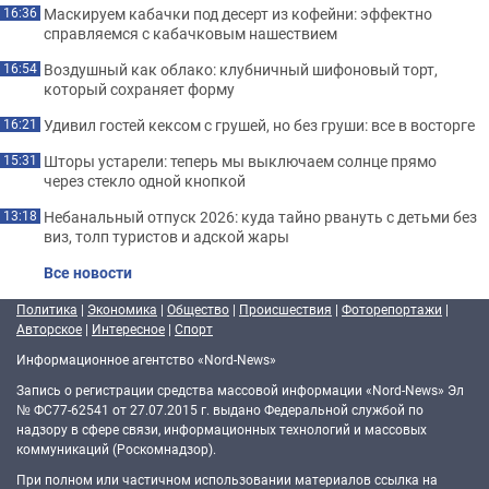
Маскируем кабачки под десерт из кофейни: эффектно
16:36
справляемся с кабачковым нашествием
Воздушный как облако: клубничный шифоновый торт,
16:54
который сохраняет форму
Удивил гостей кексом с грушей, но без груши: все в восторге
16:21
Шторы устарели: теперь мы выключаем солнце прямо
15:31
через стекло одной кнопкой
Небанальный отпуск 2026: куда тайно рвануть с детьми без
13:18
виз, толп туристов и адской жары
Все новости
Политика
|
Экономика
|
Общество
|
Происшествия
|
Фоторепортажи
|
Авторское
|
Интересное
|
Спорт
Информационное агентство «Nord-News»
Запись о регистрации средства массовой информации «Nord-News» Эл
№ ФС77-62541 от 27.07.2015 г. выдано Федеральной службой по
надзору в сфере связи, информационных технологий и массовых
коммуникаций (Роскомнадзор).
При полном или частичном использовании материалов ссылка на