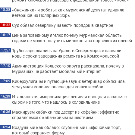
«Снежинка» и роботы: как мурманский депутат удивила
18:38
ветеранов из Полярных Зорь
Суд обязал северянку навести порядок в квартире
18:33
Цена заповедному ягелю: почему Мурманская область
18:17
годами не может получить миллионы за норвежских оленей
Трубы задержались на Урале: в Североморске назвали
17:57
новые сроки завершения ремонта на Комсомольской
Администрация Кольского округа рассказала, почему в
17:10
Мурмашах не работает мобильный интернет
Киберхулиганы и пугающие звуки: ветеринар объяснила,
17:09
чем умная колонка опасна для кошек и собак
Итальянская импровизация: ленивая овощная лазанья с
16:39
сыром из того, что нашлось в холодильнике
Маскируем кабачки под десерт из кофейни: эффектно
16:36
справляемся с кабачковым нашествием
Воздушный как облако: клубничный шифоновый торт,
16:54
который сохраняет форму