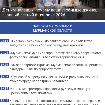
Деним нулевых: почему ваши любимые джинсы —
главный летний must-have 2026
НОВОСТИ МУРМАНСКА И
МУРМАНСКОЙ ОБЛАСТИ
От «синей» экономики до рангов: ученые из Апатитов
23:15
выпустили свежий сборник о будущем Арктики
«Мурманская миля» возвращается: главному спортивному
21:25
фестивалю Заполярья вернут историческое имя
Бум заполярного туризма: Мурманская область вырвалась
19:56
в лидеры СЗФО по приросту гостей
Ждут своей очереди по 7 лет: в ПАБСИ раскрыли секреты
19:49
ручного труда заполярных ботаников
Житель Североморска продает 3-рублевую монету с
19:35
бременскими музыкантами
Километры ровного асфальта: в Кильдинстрое завершили
18:48
ремонт ключевого подъезда к федеральной трассе «Кола»