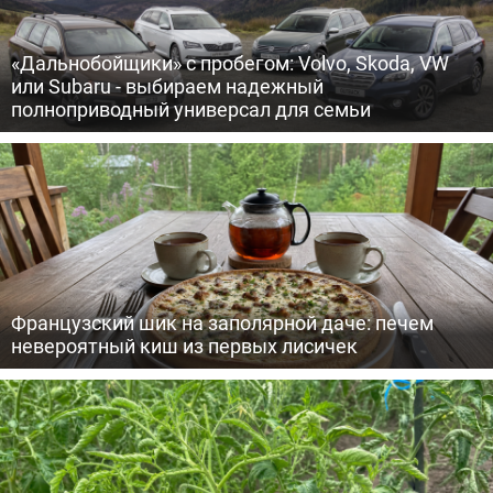
«Дальнобойщики» с пробегом: Volvo, Skoda, VW
или Subaru - выбираем надежный
полноприводный универсал для семьи
Французский шик на заполярной даче: печем
невероятный киш из первых лисичек