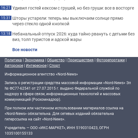
Удивил гостей кексом с грушей, но без груши: все в восторге
16:21
Шторы устарели: теперь мы выключаем солнце прямо
15:31
через стекло одной кнопкой
Небанальный отпуск 2026: куда тайно рвануть с детьми без
13:18
виз, толп туристов и адской жары
Все новости
Политика
|
Экономика
|
Общество
|
Происшествия
|
Фоторепортажи
|
Авторское
|
Интересное
|
Спорт
Информационное агентство «Nord-News»
Запись о регистрации средства массовой информации «Nord-News» Эл
№ ФС77-62541 от 27.07.2015 г. выдано Федеральной службой по
надзору в сфере связи, информационных технологий и массовых
коммуникаций (Роскомнадзор).
При полном или частичном использовании материалов ссылка на
«Nord-News» обязательна. Для сетевых изданий обязательна
гиперссылка на сайт «Nord-News».
Учредитель — ООО «ИКС-МАРКЕТ», ИНН 5190310423, ОГРН
1035100155133