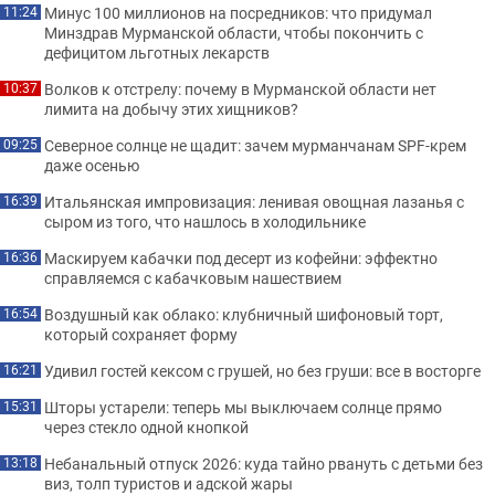
Минус 100 миллионов на посредников: что придумал
11:24
Минздрав Мурманской области, чтобы покончить с
дефицитом льготных лекарств
Волков к отстрелу: почему в Мурманской области нет
10:37
лимита на добычу этих хищников?
Северное солнце не щадит: зачем мурманчанам SPF-крем
09:25
даже осенью
Итальянская импровизация: ленивая овощная лазанья с
16:39
сыром из того, что нашлось в холодильнике
Маскируем кабачки под десерт из кофейни: эффектно
16:36
справляемся с кабачковым нашествием
Воздушный как облако: клубничный шифоновый торт,
16:54
который сохраняет форму
Удивил гостей кексом с грушей, но без груши: все в восторге
16:21
Шторы устарели: теперь мы выключаем солнце прямо
15:31
через стекло одной кнопкой
Небанальный отпуск 2026: куда тайно рвануть с детьми без
13:18
виз, толп туристов и адской жары