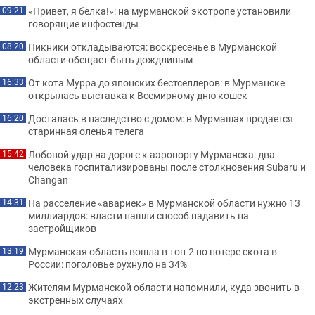
«Привет, я белка!»: на мурманской экотропе установили
09:21
говорящие инфостенды
Пикники откладываются: воскресенье в Мурманской
08:20
области обещает быть дождливым
От кота Мурра до японских бестселлеров: в Мурманске
16:33
открылась выставка к Всемирному дню кошек
Досталась в наследство с домом: в Мурмашах продается
16:20
старинная оленья телега
Лобовой удар на дороге к аэропорту Мурманска: два
15:42
человека госпитализированы после столкновения Subaru и
Changan
На расселение «авариек» в Мурманской области нужно 13
14:31
миллиардов: власти нашли способ надавить на
застройщиков
Мурманская область вошла в топ-2 по потере скота в
13:19
России: поголовье рухнуло на 34%
Жителям Мурманской области напомнили, куда звонить в
12:23
экстренных случаях