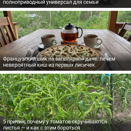
полноприводный универсал для семьи
Французский шик на заполярной даче: печем
невероятный киш из первых лисичек
5 причин, почему у томатов скручиваются
листья — и как с этим бороться