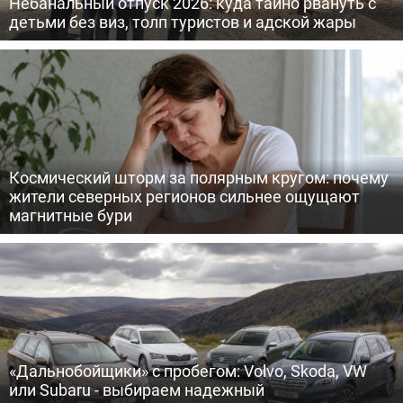
Небанальный отпуск 2026: куда тайно рвануть с
детьми без виз, толп туристов и адской жары
Космический шторм за полярным кругом: почему
жители северных регионов сильнее ощущают
магнитные бури
«Дальнобойщики» с пробегом: Volvo, Skoda, VW
или Subaru - выбираем надежный