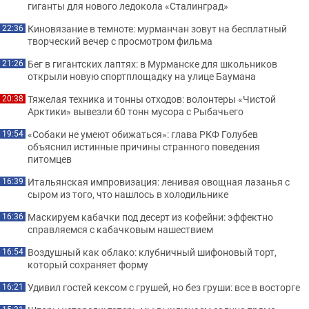
гиганты для нового ледокола «Сталинград»
Киновязание в темноте: мурманчан зовут на бесплатный
22:36
творческий вечер с просмотром фильма
Бег в гигантских лаптях: в Мурманске для школьников
21:26
открыли новую спортплощадку на улице Баумана
Тяжелая техника и тонны отходов: волонтеры «Чистой
20:38
Арктики» вывезли 60 тонн мусора с Рыбачьего
«Собаки не умеют обижаться»: глава РКФ Голубев
19:54
объяснил истинные причины странного поведения
питомцев
Итальянская импровизация: ленивая овощная лазанья с
16:39
сыром из того, что нашлось в холодильнике
Маскируем кабачки под десерт из кофейни: эффектно
16:36
справляемся с кабачковым нашествием
Воздушный как облако: клубничный шифоновый торт,
16:54
который сохраняет форму
Удивил гостей кексом с грушей, но без груши: все в восторге
16:21