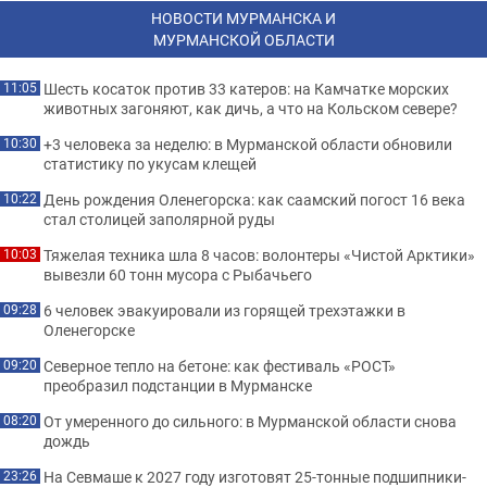
НОВОСТИ МУРМАНСКА И
МУРМАНСКОЙ ОБЛАСТИ
Шесть косаток против 33 катеров: на Камчатке морских
11:05
животных загоняют, как дичь, а что на Кольском севере?
+3 человека за неделю: в Мурманской области обновили
10:30
статистику по укусам клещей
День рождения Оленегорска: как саамский погост 16 века
10:22
стал столицей заполярной руды
Тяжелая техника шла 8 часов: волонтеры «Чистой Арктики»
10:03
вывезли 60 тонн мусора с Рыбачьего
6 человек эвакуировали из горящей трехэтажки в
09:28
Оленегорске
Северное тепло на бетоне: как фестиваль «РОСТ»
09:20
преобразил подстанции в Мурманске
От умеренного до сильного: в Мурманской области снова
08:20
дождь
На Севмаше к 2027 году изготовят 25-тонные подшипники-
23:26