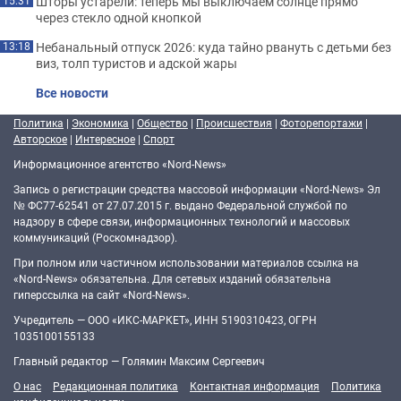
Шторы устарели: теперь мы выключаем солнце прямо
15:31
через стекло одной кнопкой
Небанальный отпуск 2026: куда тайно рвануть с детьми без
13:18
виз, толп туристов и адской жары
Все новости
Политика
|
Экономика
|
Общество
|
Происшествия
|
Фоторепортажи
|
Авторское
|
Интересное
|
Спорт
Информационное агентство «Nord-News»
Запись о регистрации средства массовой информации «Nord-News» Эл
№ ФС77-62541 от 27.07.2015 г. выдано Федеральной службой по
надзору в сфере связи, информационных технологий и массовых
коммуникаций (Роскомнадзор).
При полном или частичном использовании материалов ссылка на
«Nord-News» обязательна. Для сетевых изданий обязательна
гиперссылка на сайт «Nord-News».
Учредитель — ООО «ИКС-МАРКЕТ», ИНН 5190310423, ОГРН
1035100155133
Главный редактор — Голямин Максим Сергеевич
О нас
Редакционная политика
Контактная информация
Политика