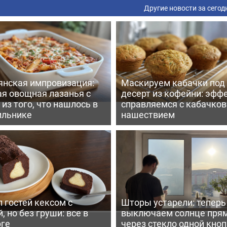
Другие новости за сегод
янская импровизация:
Маскируем кабачки под
ая овощная лазанья с
десерт из кофейни: эфф
из того, что нашлось в
справляемся с кабачко
ильнике
нашествием
 гостей кексом с
Шторы устарели: тепер
, но без груши: все в
выключаем солнце пря
рге
через стекло одной кно