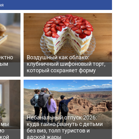
ня
ектно
Воздушный как облако:
вым
клубничный шифоновый торт,
который сохраняет форму
Небанальный отпуск 2026:
ь мы
куда тайно рвануть с детьми
мо
без виз, толп туристов и
пкой
адской жары