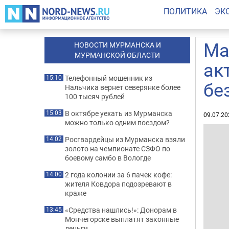
ПОЛИТИКА
ЭК
Ма
НОВОСТИ МУРМАНСКА И
МУРМАНСКОЙ ОБЛАСТИ
ак
Телефонный мошенник из
15:10
бе
Нальчика вернет северянке более
100 тысяч рублей
В октябре уехать из Мурманска
15:03
09.07.20
можно только одним поездом?
Росгвардейцы из Мурманска взяли
14:02
золото на чемпионате СЗФО по
боевому самбо в Вологде
2 года колонии за 6 пачек кофе:
14:00
жителя Ковдора подозревают в
краже
«Средства нашлись!»: Донорам в
13:45
Мончегорске выплатят законные
деньги