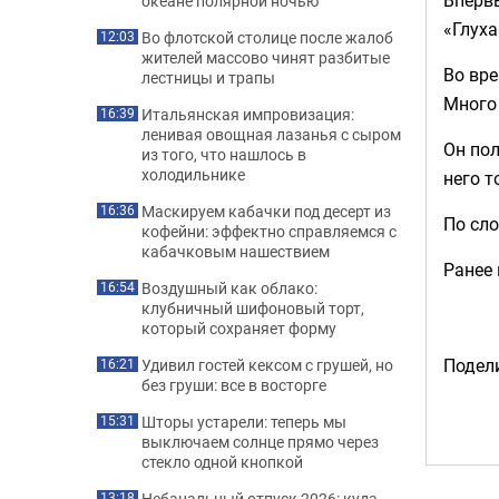
океане полярной ночью
«Глуха
Во флотской столице после жалоб
12:03
жителей массово чинят разбитые
Во вре
лестницы и трапы
Много 
Итальянская импровизация:
16:39
ленивая овощная лазанья с сыром
Он пол
из того, что нашлось в
холодильнике
него т
Маскируем кабачки под десерт из
16:36
По сло
кофейни: эффектно справляемся с
кабачковым нашествием
Ранее
Воздушный как облако:
16:54
клубничный шифоновый торт,
который сохраняет форму
Подели
Удивил гостей кексом с грушей, но
16:21
без груши: все в восторге
Шторы устарели: теперь мы
15:31
выключаем солнце прямо через
стекло одной кнопкой
Небанальный отпуск 2026: куда
13:18