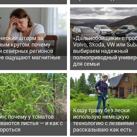
ческий шторм за
«Дальнобойщики» с про
ным кругом: почему
Volvo, Skoda, VW или Suba
и северных регионов
выбираем надежный
ее ощущают магнитные
полноприводный универ
для семьи
Кошу траву без лески:
ин, почему у томатов
использую немецкую
ваются листья — и как с
технологию с лезвиями 
бороться
рассказываю как есть