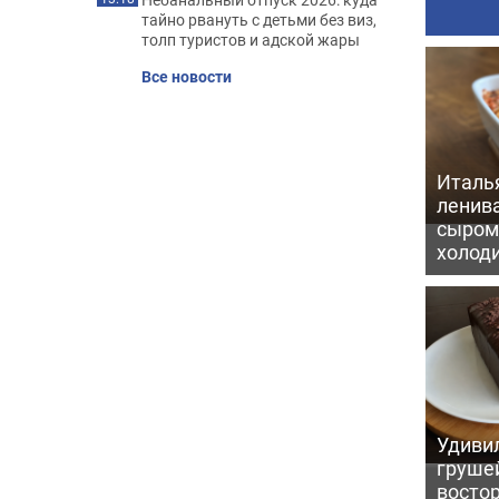
тайно рвануть с детьми без виз,
толп туристов и адской жары
Все новости
Италь
ленив
сыром 
холод
Удивил
грушей
восто