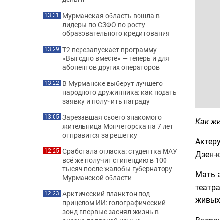
Мурманская область вошла в
13:31
лидеры по СЗФО по росту
образовательного кредитования
Т2 перезапускает программу
13:29
«Выгодно вместе» — теперь и для
абонентов других операторов
В Мурманске выберут лучшего
13:22
народного дружинника: как подать
заявку и получить награду
Зарезавшая своего знакомого
13:05
Как ж
жительница Мончегорска на 7 лет
отправится за решетку
Актеру
Сработала огласка: студентка МАУ
12:25
Дзен-
всё же получит стипендию в 100
тысяч после жалобы губернатору
Мать 
Мурманской области
театра
Арктический планктон под
12:23
живых
прицелом ИИ: голографический
зонд впервые заснял жизнь в
Впервы