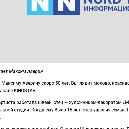
ивет Максим Аверин
 Максиму Аверину скоро 50 лет. Выглядит молодо, красиво.
канале KINOSTAR.
артиста работала швеей, отец — художником-декоратом «М
льной студии. Когда ему было 16 лет, отец ушел из семьи.
.
е он снялся в кино в 6 лет. Окончил Щукинское училище. 