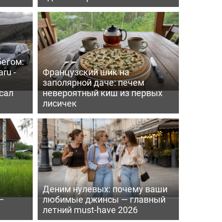
бегом:
ru -
Французский шик на
заполярной даче: печем
сал
невероятный киш из первых
лисичек
Деним нулевых: почему ваши
—
любимые джинсы — главный
летний must-have 2026