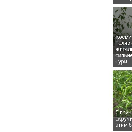
Косми
поляр
жител
сильн
бури
5 прич
скручи
этим 