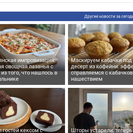
Другие новости за сегод
янская импровизация:
Маскируем кабачки под
ая овощная лазанья с
десерт из кофейни: эфф
из того, что нашлось в
справляемся с кабачко
ильнике
нашествием
 гостей кексом с
Шторы устарели: тепер