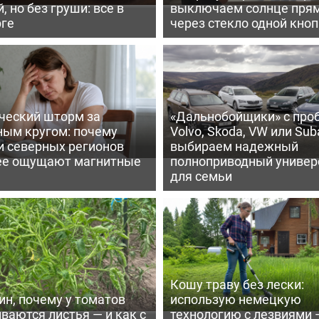
, но без груши: все в
выключаем солнце пря
рге
через стекло одной кно
ческий шторм за
«Дальнобойщики» с про
ным кругом: почему
Volvo, Skoda, VW или Suba
и северных регионов
выбираем надежный
ее ощущают магнитные
полноприводный универ
для семьи
Кошу траву без лески:
ин, почему у томатов
использую немецкую
ваются листья — и как с
технологию с лезвиями 