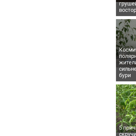
грушей
восто
Косми
поляр
жител
сильн
бури
5 прич
скручи