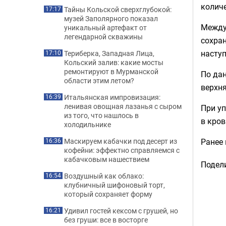
колич
Тайны Кольской сверхглубокой:
17:17
музей Заполярного показал
Между 
уникальный артефакт от
легендарной скважины
сохран
наступ
Териберка, Западная Лица,
17:10
Кольский залив: какие мосты
ремонтируют в Мурманской
По дан
области этим летом?
верхня
Итальянская импровизация:
16:39
ленивая овощная лазанья с сыром
При у
из того, что нашлось в
в кров
холодильнике
Ранее
Маскируем кабачки под десерт из
16:36
кофейни: эффектно справляемся с
кабачковым нашествием
Подели
Воздушный как облако:
16:54
клубничный шифоновый торт,
который сохраняет форму
Удивил гостей кексом с грушей, но
16:21
без груши: все в восторге