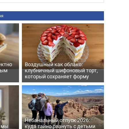
ня
ектно
Воздушный как облако:
вым
клубничный шифоновый торт,
который сохраняет форму
Небанальный отпуск 2026:
ь мы
куда тайно рвануть с детьми