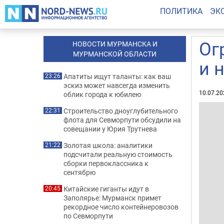
ПОЛИТИКА
ЭК
Ог
НОВОСТИ МУРМАНСКА И
МУРМАНСКОЙ ОБЛАСТИ
и 
Апатиты ищут таланты: как ваш
23:26
эскиз может навсегда изменить
10.07.20
облик города к юбилею
Строительство дноуглубительного
22:31
флота для Севморпути обсудили на
совещании у Юрия Трутнева
Золотая школа: аналитики
21:22
подсчитали реальную стоимость
сборки первоклассника к
сентябрю
Китайские гиганты идут в
20:45
Заполярье: Мурманск примет
рекордное число контейнеровозов
по Севморпути