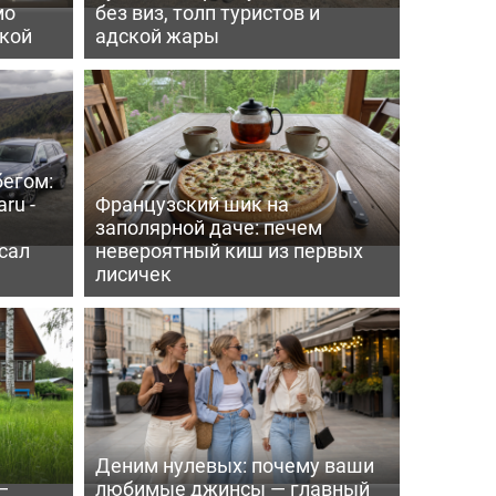
мо
без виз, толп туристов и
пкой
адской жары
бегом:
ru -
Французский шик на
заполярной даче: печем
сал
невероятный киш из первых
лисичек
Деним нулевых: почему ваши
—
любимые джинсы — главный