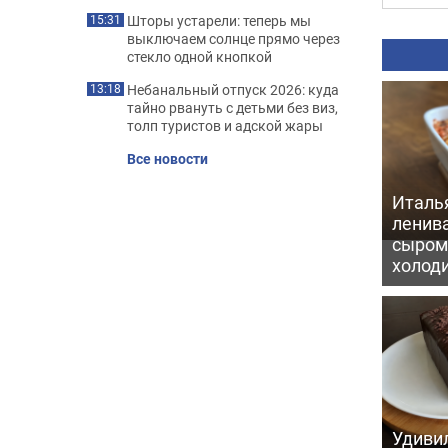
Шторы устарели: теперь мы
15:31
выключаем солнце прямо через
стекло одной кнопкой
Небанальный отпуск 2026: куда
13:18
тайно рвануть с детьми без виз,
толп туристов и адской жары
Все новости
Италь
ленив
сыром 
холод
Удивил