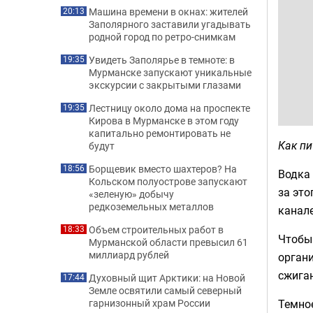
Машина времени в окнах: жителей
20:13
Заполярного заставили угадывать
родной город по ретро-снимкам
Увидеть Заполярье в темноте: в
19:35
Мурманске запускают уникальные
экскурсии с закрытыми глазами
Лестницу около дома на проспекте
19:35
Кирова в Мурманске в этом году
капитально ремонтировать не
Как пи
будут
Борщевик вместо шахтеров? На
18:56
Водка 
Кольском полуострове запускают
за это
«зеленую» добычу
редкоземельных металлов
канал
Объем строительных работ в
18:33
Чтобы 
Мурманской области превысил 61
миллиард рублей
орган
сжига
Духовный щит Арктики: на Новой
17:44
Земле освятили самый северный
Темно
гарнизонный храм России