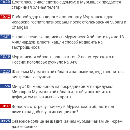
Досталась в наследство с домом: в Мурмашах продается
16:20
старинная оленья телега
Лобовой удар на дороге к аэропорту Мурманска: два
15:42
человека госпитализированы после столкновения Subaru и
Changan
На расселение «авариек» в Мурманской области нужно 13
14:31
миллиардов: власти нашли способ надавить на
застройщиков
Мурманская область вошла в топ-2 по потере скота в
13:19
России: поголовье рухнуло на 34%
Жителям Мурманской области напомнили, куда звонить в
12:23
экстренных случаях
Минус 100 миллионов на посредников: что придумал
11:24
Минздрав Мурманской области, чтобы покончить с
дефицитом льготных лекарств
Волков к отстрелу: почему в Мурманской области нет
10:37
лимита на добычу этих хищников?
Северное солнце не щадит: зачем мурманчанам SPF-крем
09:25
даже осенью