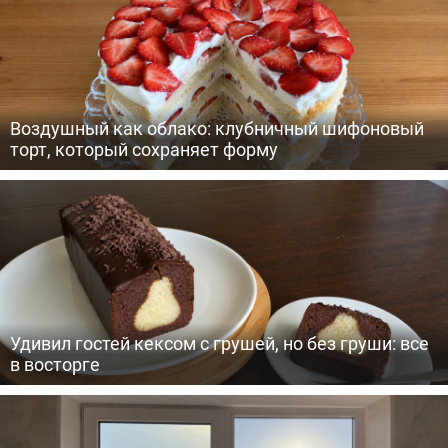
Воздушный как облако: клубничный шифоновый
торт, который сохраняет форму
Удивил гостей кексом с грушей, но без груши: все
в восторге