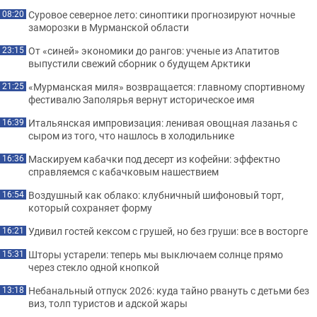
Суровое северное лето: синоптики прогнозируют ночные
08:20
заморозки в Мурманской области
От «синей» экономики до рангов: ученые из Апатитов
23:15
выпустили свежий сборник о будущем Арктики
«Мурманская миля» возвращается: главному спортивному
21:25
фестивалю Заполярья вернут историческое имя
Итальянская импровизация: ленивая овощная лазанья с
16:39
сыром из того, что нашлось в холодильнике
Маскируем кабачки под десерт из кофейни: эффектно
16:36
справляемся с кабачковым нашествием
Воздушный как облако: клубничный шифоновый торт,
16:54
который сохраняет форму
Удивил гостей кексом с грушей, но без груши: все в восторге
16:21
Шторы устарели: теперь мы выключаем солнце прямо
15:31
через стекло одной кнопкой
Небанальный отпуск 2026: куда тайно рвануть с детьми без
13:18
виз, толп туристов и адской жары