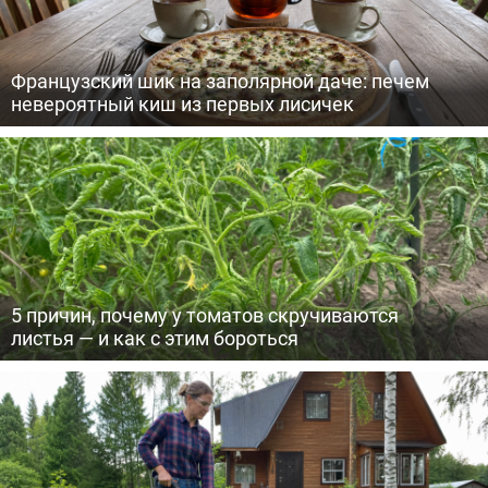
Французский шик на заполярной даче: печем
невероятный киш из первых лисичек
5 причин, почему у томатов скручиваются
листья — и как с этим бороться