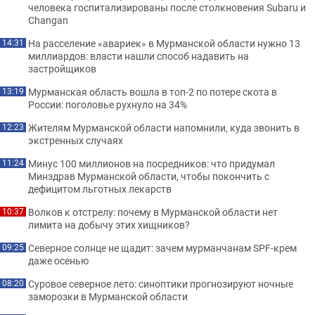
человека госпитализированы после столкновения Subaru и
Changan
На расселение «авариек» в Мурманской области нужно 13
14:31
миллиардов: власти нашли способ надавить на
застройщиков
Мурманская область вошла в топ-2 по потере скота в
13:19
России: поголовье рухнуло на 34%
Жителям Мурманской области напомнили, куда звонить в
12:23
экстренных случаях
Минус 100 миллионов на посредников: что придумал
11:24
Минздрав Мурманской области, чтобы покончить с
дефицитом льготных лекарств
Волков к отстрелу: почему в Мурманской области нет
10:37
лимита на добычу этих хищников?
Северное солнце не щадит: зачем мурманчанам SPF-крем
09:25
даже осенью
Суровое северное лето: синоптики прогнозируют ночные
08:20
заморозки в Мурманской области