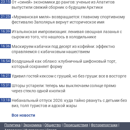
От «синей» экономики до рангов: ученые из Апатитов
23:15
выпустили свежий сборник о будущем Арктики
«Мурманская миля» возвращается: главному спортивному
21:25
фестивалю Заполярья вернут историческое имя
Итальянская импровизация: ленивая овощная лазанья с
16:39
сыром из того, что нашлось в холодильнике
Маскируем кабачки под десерт из кофейни: эффектно
16:36
справляемся с кабачковым нашествием
Воздушный как облако: клубничный шифоновый торт,
16:54
который сохраняет форму
Удивил гостей кексом с грушей, но без груши: все в восторге
16:21
Шторы устарели: теперь мы выключаем солнце прямо
15:31
через стекло одной кнопкой
Небанальный отпуск 2026: куда тайно рвануть с детьми без
13:18
виз, толп туристов и адской жары
Все новости
Политика
|
Экономика
|
Общество
|
Происшествия
|
Фоторепортажи
|
Авторское
|
Интересное
|
Спорт