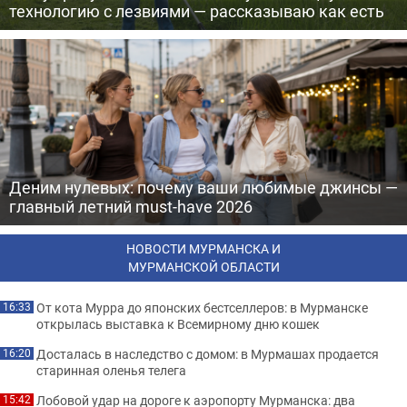
технологию с лезвиями — рассказываю как есть
Деним нулевых: почему ваши любимые джинсы —
главный летний must-have 2026
НОВОСТИ МУРМАНСКА И
МУРМАНСКОЙ ОБЛАСТИ
От кота Мурра до японских бестселлеров: в Мурманске
16:33
открылась выставка к Всемирному дню кошек
Досталась в наследство с домом: в Мурмашах продается
16:20
старинная оленья телега
Лобовой удар на дороге к аэропорту Мурманска: два
15:42