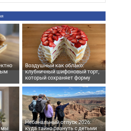
ня
ектно
Воздушный как облако:
вым
клубничный шифоновый торт,
который сохраняет форму
Небанальный отпуск 2026:
ь мы
куда тайно рвануть с детьми