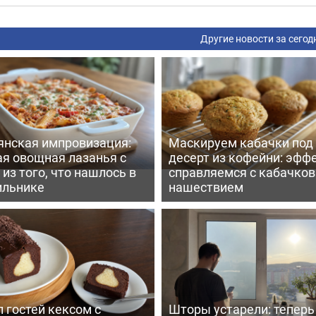
Другие новости за сегод
янская импровизация:
Маскируем кабачки под
ая овощная лазанья с
десерт из кофейни: эфф
из того, что нашлось в
справляемся с кабачко
ильнике
нашествием
 гостей кексом с
Шторы устарели: тепер