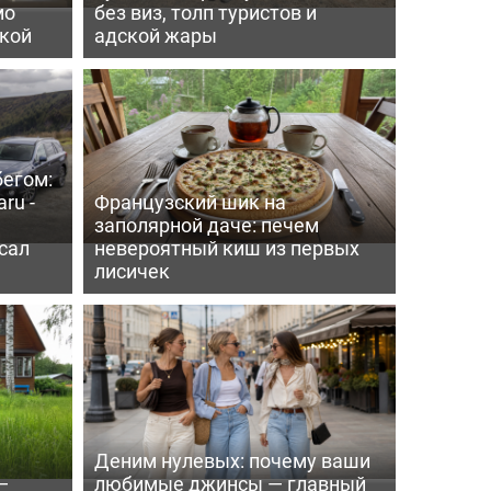
мо
без виз, толп туристов и
пкой
адской жары
бегом:
ru -
Французский шик на
заполярной даче: печем
сал
невероятный киш из первых
лисичек
Деним нулевых: почему ваши
—
любимые джинсы — главный