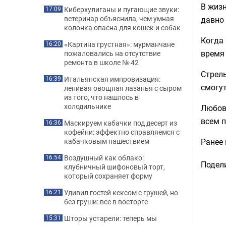
В жизн
Киберхулиганы и пугающие звуки:
17:09
ветеринар объяснила, чем умная
давно 
колонка опасна для кошек и собак
Когда 
«Картина грустная»: мурманчане
16:20
время 
пожаловались на отсутствие
ремонта в школе № 42
Стрель
Итальянская импровизация:
16:39
смогут
ленивая овощная лазанья с сыром
из того, что нашлось в
холодильнике
Любовь
всем 
Маскируем кабачки под десерт из
16:36
кофейни: эффектно справляемся с
Ранее
кабачковым нашествием
Воздушный как облако:
16:54
Подели
клубничный шифоновый торт,
который сохраняет форму
Удивил гостей кексом с грушей, но
16:21
без груши: все в восторге
Шторы устарели: теперь мы
15:31