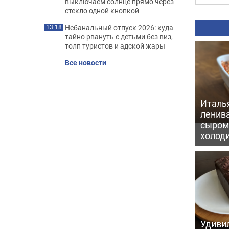
выключаем солнце прямо через
стекло одной кнопкой
Небанальный отпуск 2026: куда
13:18
тайно рвануть с детьми без виз,
толп туристов и адской жары
Все новости
Италь
ленив
сыром 
холод
Удивил