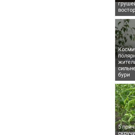
грушей
восто
Косми
поляр
жител
сильн
бури
5 прич
скручи