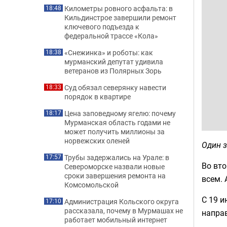
Километры ровного асфальта: в
18:48
Кильдинстрое завершили ремонт
ключевого подъезда к
федеральной трассе «Кола»
«Снежинка» и роботы: как
18:38
мурманский депутат удивила
ветеранов из Полярных Зорь
Суд обязал северянку навести
18:33
порядок в квартире
Цена заповедному ягелю: почему
18:17
Мурманская область годами не
может получить миллионы за
норвежских оленей
Один з
Трубы задержались на Урале: в
17:57
Во вто
Североморске назвали новые
сроки завершения ремонта на
всем. 
Комсомольской
С 19 и
Администрация Кольского округа
17:10
рассказала, почему в Мурмашах не
напра
работает мобильный интернет