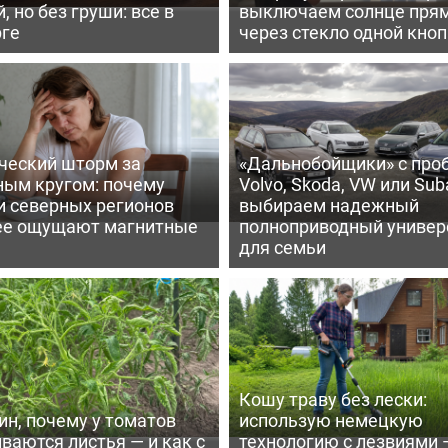
, но без груши: все в
выключаем солнце пря
рге
через стекло одной кно
ческий шторм за
«Дальнобойщики» с про
ным кругом: почему
Volvo, Skoda, VW или Suba
и северных регионов
выбираем надежный
ее ощущают магнитные
полноприводный универ
для семьи
Кошу траву без лески:
ин, почему у томатов
использую немецкую
ваются листья — и как с
технологию с лезвиями 