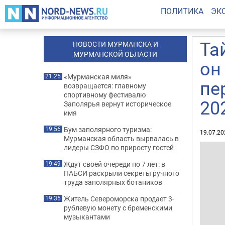
ПОЛИТИКА
ЭК
Та
НОВОСТИ МУРМАНСКА И
МУРМАНСКОЙ ОБЛАСТИ
он
«Мурманская миля»
21:25
пе
возвращается: главному
спортивному фестивалю
20
Заполярья вернут историческое
имя
Бум заполярного туризма:
19:56
19.07.20
Мурманская область вырвалась в
лидеры СЗФО по приросту гостей
Ждут своей очереди по 7 лет: в
19:49
ПАБСИ раскрыли секреты ручного
труда заполярных ботаников
Житель Североморска продает 3-
19:35
рублевую монету с бременскими
музыкантами