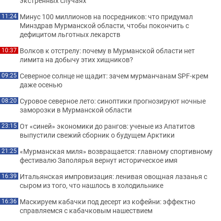
экстренных случаях
Минус 100 миллионов на посредников: что придумал
11:24
Минздрав Мурманской области, чтобы покончить с
дефицитом льготных лекарств
Волков к отстрелу: почему в Мурманской области нет
10:37
лимита на добычу этих хищников?
Северное солнце не щадит: зачем мурманчанам SPF-крем
09:25
даже осенью
Суровое северное лето: синоптики прогнозируют ночные
08:20
заморозки в Мурманской области
От «синей» экономики до рангов: ученые из Апатитов
23:15
выпустили свежий сборник о будущем Арктики
«Мурманская миля» возвращается: главному спортивному
21:25
фестивалю Заполярья вернут историческое имя
Итальянская импровизация: ленивая овощная лазанья с
16:39
сыром из того, что нашлось в холодильнике
Маскируем кабачки под десерт из кофейни: эффектно
16:36
справляемся с кабачковым нашествием