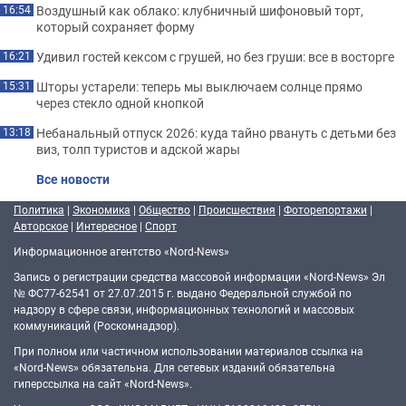
Воздушный как облако: клубничный шифоновый торт,
16:54
который сохраняет форму
Удивил гостей кексом с грушей, но без груши: все в восторге
16:21
Шторы устарели: теперь мы выключаем солнце прямо
15:31
через стекло одной кнопкой
Небанальный отпуск 2026: куда тайно рвануть с детьми без
13:18
виз, толп туристов и адской жары
Все новости
Политика
|
Экономика
|
Общество
|
Происшествия
|
Фоторепортажи
|
Авторское
|
Интересное
|
Спорт
Информационное агентство «Nord-News»
Запись о регистрации средства массовой информации «Nord-News» Эл
№ ФС77-62541 от 27.07.2015 г. выдано Федеральной службой по
надзору в сфере связи, информационных технологий и массовых
коммуникаций (Роскомнадзор).
При полном или частичном использовании материалов ссылка на
«Nord-News» обязательна. Для сетевых изданий обязательна
гиперссылка на сайт «Nord-News».