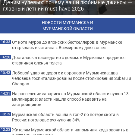
Деним нулевых: почему ваши любимые джинсы —
главный летний must-have 2026
НОВОСТИ МУРМАНСКА И
МУРМАНСКОЙ ОБЛАСТИ
От кота Мурра до японских бестселлеров: в Мурманске
16:33
открылась выставка к Всемирному дню кошек
Досталась в наследство с домом: в Мурмашах продается
16:20
старинная оленья телега
Лобовой удар на дороге к аэропорту Мурманска: два
15:42
человека госпитализированы после столкновения Subaru и
Changan
На расселение «авариек» в Мурманской области нужно 13
14:31
миллиардов: власти нашли способ надавить на
застройщиков
Мурманская область вошла в топ-2 по потере скота в
13:19
России: поголовье рухнуло на 34%
Жителям Мурманской области напомнили, куда звонить в
12:23