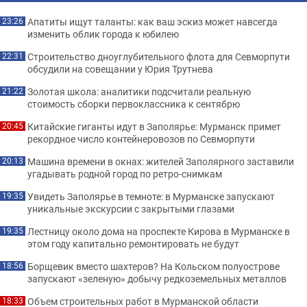
Апатиты ищут таланты: как ваш эскиз может навсегда
23:26
изменить облик города к юбилею
Строительство дноуглубительного флота для Севморпути
22:31
обсудили на совещании у Юрия Трутнева
Золотая школа: аналитики подсчитали реальную
21:22
стоимость сборки первоклассника к сентябрю
Китайские гиганты идут в Заполярье: Мурманск примет
20:45
рекордное число контейнеровозов по Севморпути
Машина времени в окнах: жителей Заполярного заставили
20:13
угадывать родной город по ретро-снимкам
Увидеть Заполярье в темноте: в Мурманске запускают
19:35
уникальные экскурсии с закрытыми глазами
Лестницу около дома на проспекте Кирова в Мурманске в
19:35
этом году капитально ремонтировать не будут
Борщевик вместо шахтеров? На Кольском полуострове
18:56
запускают «зеленую» добычу редкоземельных металлов
Объем строительных работ в Мурманской области
18:33