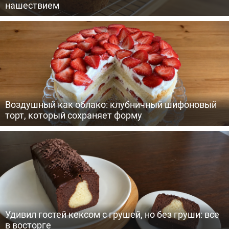
нашествием
Воздушный как облако: клубничный шифоновый
торт, который сохраняет форму
Удивил гостей кексом с грушей, но без груши: все
в восторге