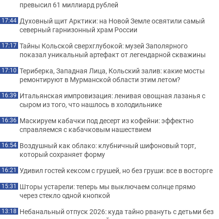
превысил 61 миллиард рублей
Духовный щит Арктики: на Новой Земле освятили самый
17:44
северный гарнизонный храм России
Тайны Кольской сверхглубокой: музей Заполярного
17:17
показал уникальный артефакт от легендарной скважины
Териберка, Западная Лица, Кольский залив: какие мосты
17:10
ремонтируют в Мурманской области этим летом?
Итальянская импровизация: ленивая овощная лазанья с
16:39
сыром из того, что нашлось в холодильнике
Маскируем кабачки под десерт из кофейни: эффектно
16:36
справляемся с кабачковым нашествием
Воздушный как облако: клубничный шифоновый торт,
16:54
который сохраняет форму
Удивил гостей кексом с грушей, но без груши: все в восторге
16:21
Шторы устарели: теперь мы выключаем солнце прямо
15:31
через стекло одной кнопкой
Небанальный отпуск 2026: куда тайно рвануть с детьми без
13:18