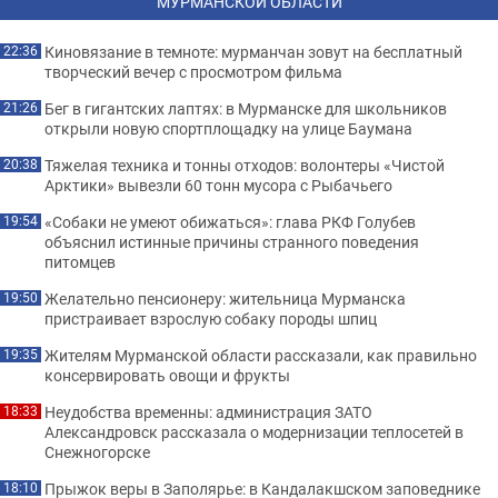
МУРМАНСКОЙ ОБЛАСТИ
Киновязание в темноте: мурманчан зовут на бесплатный
22:36
творческий вечер с просмотром фильма
Бег в гигантских лаптях: в Мурманске для школьников
21:26
открыли новую спортплощадку на улице Баумана
Тяжелая техника и тонны отходов: волонтеры «Чистой
20:38
Арктики» вывезли 60 тонн мусора с Рыбачьего
«Собаки не умеют обижаться»: глава РКФ Голубев
19:54
объяснил истинные причины странного поведения
питомцев
Желательно пенсионеру: жительница Мурманска
19:50
пристраивает взрослую собаку породы шпиц
Жителям Мурманской области рассказали, как правильно
19:35
консервировать овощи и фрукты
Неудобства временны: администрация ЗАТО
18:33
Александровск рассказала о модернизации теплосетей в
Снежногорске
Прыжок веры в Заполярье: в Кандалакшском заповеднике
18:10