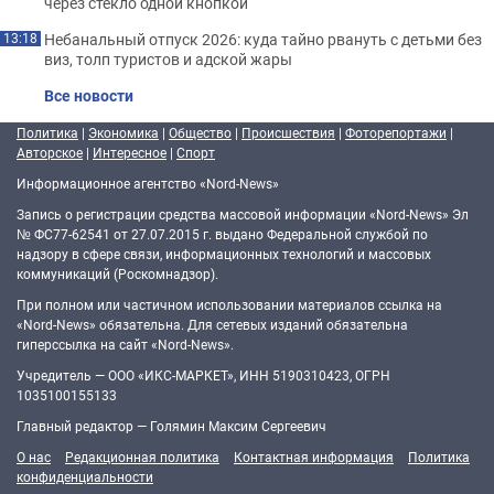
через стекло одной кнопкой
Небанальный отпуск 2026: куда тайно рвануть с детьми без
13:18
виз, толп туристов и адской жары
Все новости
Политика
|
Экономика
|
Общество
|
Происшествия
|
Фоторепортажи
|
Авторское
|
Интересное
|
Спорт
Информационное агентство «Nord-News»
Запись о регистрации средства массовой информации «Nord-News» Эл
№ ФС77-62541 от 27.07.2015 г. выдано Федеральной службой по
надзору в сфере связи, информационных технологий и массовых
коммуникаций (Роскомнадзор).
При полном или частичном использовании материалов ссылка на
«Nord-News» обязательна. Для сетевых изданий обязательна
гиперссылка на сайт «Nord-News».
Учредитель — ООО «ИКС-МАРКЕТ», ИНН 5190310423, ОГРН
1035100155133
Главный редактор — Голямин Максим Сергеевич
О нас
Редакционная политика
Контактная информация
Политика
конфиденциальности