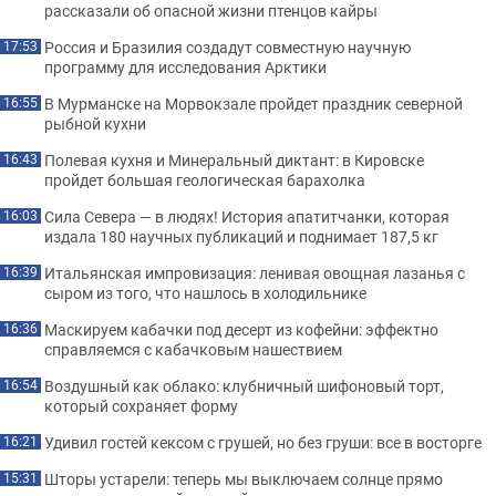
рассказали об опасной жизни птенцов кайры
Россия и Бразилия создадут совместную научную
17:53
программу для исследования Арктики
В Мурманске на Морвокзале пройдет праздник северной
16:55
рыбной кухни
Полевая кухня и Минеральный диктант: в Кировске
16:43
пройдет большая геологическая барахолка
Сила Севера — в людях! История апатитчанки, которая
16:03
издала 180 научных публикаций и поднимает 187,5 кг
Итальянская импровизация: ленивая овощная лазанья с
16:39
сыром из того, что нашлось в холодильнике
Маскируем кабачки под десерт из кофейни: эффектно
16:36
справляемся с кабачковым нашествием
Воздушный как облако: клубничный шифоновый торт,
16:54
который сохраняет форму
Удивил гостей кексом с грушей, но без груши: все в восторге
16:21
Шторы устарели: теперь мы выключаем солнце прямо
15:31