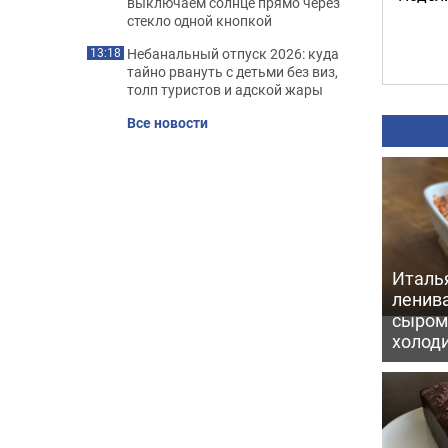
выключаем солнце прямо через
стекло одной кнопкой
Небанальный отпуск 2026: куда
13:18
тайно рвануть с детьми без виз,
толп туристов и адской жары
Все новости
Италь
ленив
сыром 
холод