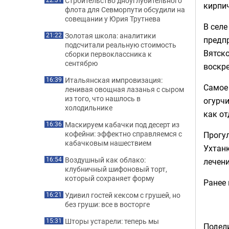
Строительство дноуглубительного
кирпич
флота для Севморпути обсудили на
совещании у Юрия Трутнева
В сел
Золотая школа: аналитики
21:22
предпр
подсчитали реальную стоимость
Вятско
сборки первоклассника к
сентябрю
воскре
Итальянская импровизация:
16:39
Самое 
ленивая овощная лазанья с сыром
из того, что нашлось в
огурчи
холодильнике
как о
Маскируем кабачки под десерт из
16:36
кофейни: эффектно справляемся с
Прогул
кабачковым нашествием
Ухтанк
Воздушный как облако:
16:54
лечени
клубничный шифоновый торт,
который сохраняет форму
Ранее
Удивил гостей кексом с грушей, но
16:21
без груши: все в восторге
Шторы устарели: теперь мы
15:31
Подели