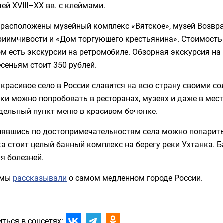
ей XVIII–XX вв. с клеймами.
е расположены музейный комплекс «Вятское», музей Возвр
иимчивости и «Дом торгующего крестьянина». Стоимость в
м есть экскурсии на ретромобиле. Обзорная экскурсия на
сеньям стоит 350 рублей.
красивое село в России славится на всю страну своими с
ки можно попробовать в ресторанах, музеях и даже в мест
тдельный пункт меню в красивом бочонке.
явшись по достопримечательностям села можно попариться
а стоит целый банный комплекс на берегу реки Ухтанка. Б
я болезней.
 мы
рассказывали
о самом медленном городе России.
ться в соцсетях: