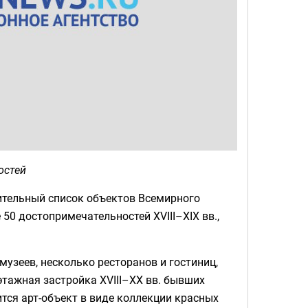
остей
ительный список объектов Всемирного
50 достопримечательностей XVIII–XIX вв.,
 музеев, несколько ресторанов и гостиниц,
этажная застройка XVIII–XX вв. бывших
ится арт-объект в виде коллекции красных