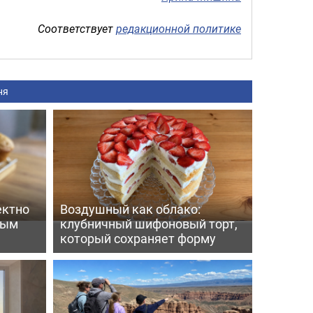
Соответствует
редакционной политике
ня
ектно
Воздушный как облако:
вым
клубничный шифоновый торт,
который сохраняет форму