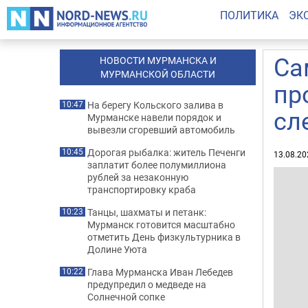
ПОЛИТИКА
ЭК
Са
НОВОСТИ МУРМАНСКА И
МУРМАНСКОЙ ОБЛАСТИ
пр
На берегу Кольского залива в
10:47
сл
Мурманске навели порядок и
вывезли сгоревший автомобиль
Дорогая рыбалка: житель Печенги
10:45
13.08.20
заплатит более полумиллиона
рублей за незаконную
транспортировку краба
Танцы, шахматы и петанк:
10:23
Мурманск готовится масштабно
отметить День физкультурника в
Долине Уюта
Глава Мурманска Иван Лебедев
10:22
предупредил о медведе на
Солнечной сопке