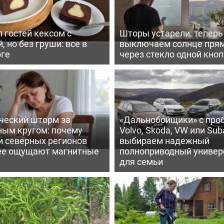
 гостей кексом с
Шторы устарели: тепер
, но без груши: все в
выключаем солнце пря
рге
через стекло одной кно
ческий шторм за
«Дальнобойщики» с про
ным кругом: почему
Volvo, Skoda, VW или Suba
и северных регионов
выбираем надежный
ее ощущают магнитные
полноприводный универ
для семьи