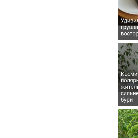
Удивил
грушей
восто
Косми
поляр
жител
сильн
бури