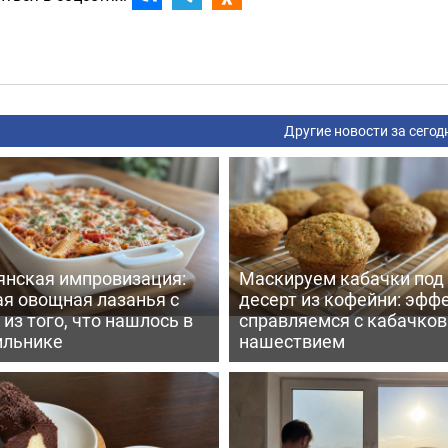
Другие новости за сегод
янская импровизация:
Маскируем кабачки под
ая овощная лазанья с
десерт из кофейни: эфф
из того, что нашлось в
справляемся с кабачко
ильнике
нашествием