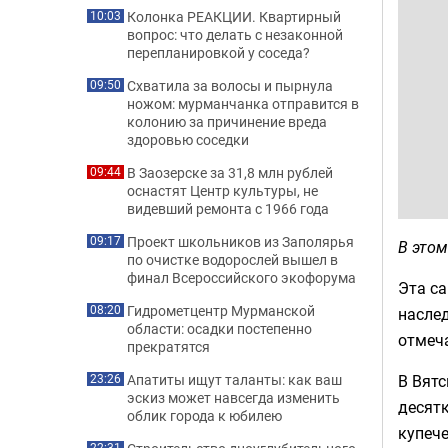
Колонка РЕАКЦИИ. Квартирный
10:03
вопрос: что делать с незаконной
перепланировкой у соседа?
Схватила за волосы и пырнула
09:50
ножом: мурманчанка отправится в
колонию за причинение вреда
здоровью соседки
В Заозерске за 31,8 млн рублей
09:44
оснастят Центр культуры, не
видевший ремонта с 1966 года
Проект школьников из Заполярья
09:17
В этом
по очистке водорослей вышел в
финал Всероссийского экофорума
Эта с
Гидрометцентр Мурманской
08:20
наслед
области: осадки постепенно
отмеч
прекратятся
В Вятс
Апатиты ищут таланты: как ваш
23:26
эскиз может навсегда изменить
десятк
облик города к юбилею
купече
22:31