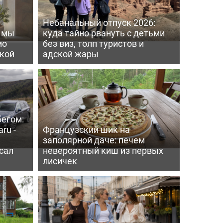
Небанальный отпуск 2026:
ь мы
куда тайно рвануть с детьми
мо
без виз, толп туристов и
пкой
адской жары
бегом:
ru -
Французский шик на
заполярной даче: печем
сал
невероятный киш из первых
лисичек