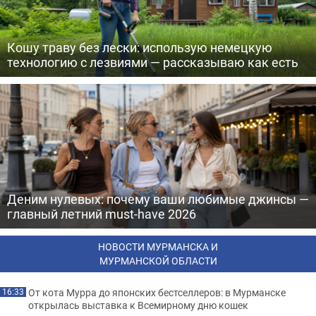
Кошу траву без лески: использую немецкую
технологию с лезвиями — рассказываю как есть
Деним нулевых: почему ваши любимые джинсы —
главный летний must-have 2026
НОВОСТИ МУРМАНСКА И
МУРМАНСКОЙ ОБЛАСТИ
От кота Мурра до японских бестселлеров: в Мурманске
16:33
открылась выставка к Всемирному дню кошек