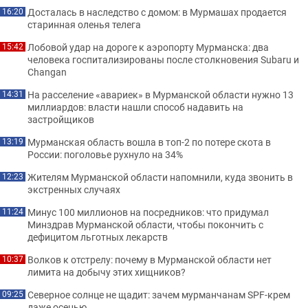
Досталась в наследство с домом: в Мурмашах продается
16:20
старинная оленья телега
Лобовой удар на дороге к аэропорту Мурманска: два
15:42
человека госпитализированы после столкновения Subaru и
Changan
На расселение «авариек» в Мурманской области нужно 13
14:31
миллиардов: власти нашли способ надавить на
застройщиков
Мурманская область вошла в топ-2 по потере скота в
13:19
России: поголовье рухнуло на 34%
Жителям Мурманской области напомнили, куда звонить в
12:23
экстренных случаях
Минус 100 миллионов на посредников: что придумал
11:24
Минздрав Мурманской области, чтобы покончить с
дефицитом льготных лекарств
Волков к отстрелу: почему в Мурманской области нет
10:37
лимита на добычу этих хищников?
Северное солнце не щадит: зачем мурманчанам SPF-крем
09:25
даже осенью