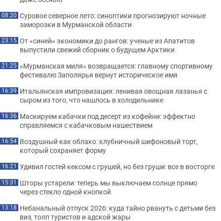
Суровое северное лето: синоптики прогнозируют ночные
08:20
заморозки в Мурманской области
От «синей» экономики до рангов: ученые из Апатитов
23:15
выпустили свежий сборник о будущем Арктики
«Мурманская миля» возвращается: главному спортивному
21:25
фестивалю Заполярья вернут историческое имя
Итальянская импровизация: ленивая овощная лазанья с
16:39
сыром из того, что нашлось в холодильнике
Маскируем кабачки под десерт из кофейни: эффектно
16:36
справляемся с кабачковым нашествием
Воздушный как облако: клубничный шифоновый торт,
16:54
который сохраняет форму
Удивил гостей кексом с грушей, но без груши: все в восторге
16:21
Шторы устарели: теперь мы выключаем солнце прямо
15:31
через стекло одной кнопкой
Небанальный отпуск 2026: куда тайно рвануть с детьми без
13:18
виз, толп туристов и адской жары