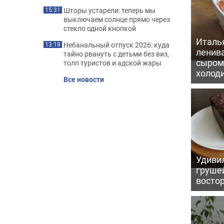
Шторы устарели: теперь мы
15:31
выключаем солнце прямо через
стекло одной кнопкой
Италь
Небанальный отпуск 2026: куда
13:18
ленив
тайно рвануть с детьми без виз,
сыром 
толп туристов и адской жары
холод
Все новости
Удивил
грушей
восто