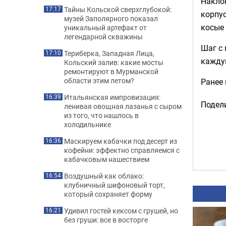
Наклон
Тайны Кольской сверхглубокой:
17:17
корпус
музей Заполярного показал
косые
уникальный артефакт от
легендарной скважины
Шаг с 
Териберка, Западная Лица,
17:10
каждую
Кольский залив: какие мосты
ремонтируют в Мурманской
области этим летом?
Ранее
Итальянская импровизация:
16:39
Подели
ленивая овощная лазанья с сыром
из того, что нашлось в
холодильнике
Маскируем кабачки под десерт из
16:36
кофейни: эффектно справляемся с
кабачковым нашествием
Воздушный как облако:
16:54
клубничный шифоновый торт,
который сохраняет форму
Удивил гостей кексом с грушей, но
16:21
без груши: все в восторге