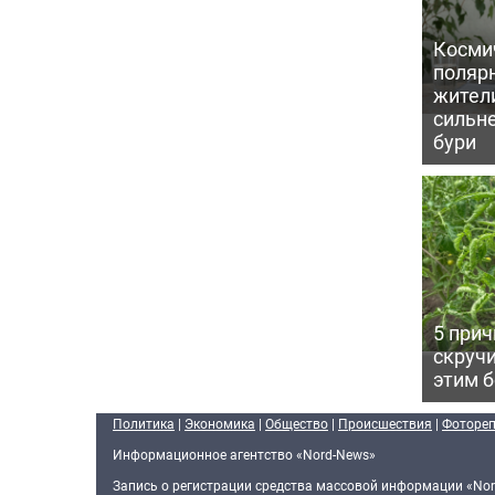
Косми
поляр
жител
сильн
бури
5 прич
скручи
этим 
Политика
|
Экономика
|
Общество
|
Происшествия
|
Фоторе
Информационное агентство «Nord-News»
Запись о регистрации средства массовой информации «Nor