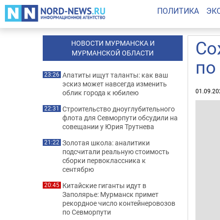
ПОЛИТИКА
ЭК
Со
НОВОСТИ МУРМАНСКА И
МУРМАНСКОЙ ОБЛАСТИ
по
Апатиты ищут таланты: как ваш
23:26
эскиз может навсегда изменить
01.09.20
облик города к юбилею
Строительство дноуглубительного
22:31
флота для Севморпути обсудили на
совещании у Юрия Трутнева
Золотая школа: аналитики
21:22
подсчитали реальную стоимость
сборки первоклассника к
сентябрю
Китайские гиганты идут в
20:45
Заполярье: Мурманск примет
рекордное число контейнеровозов
по Севморпути