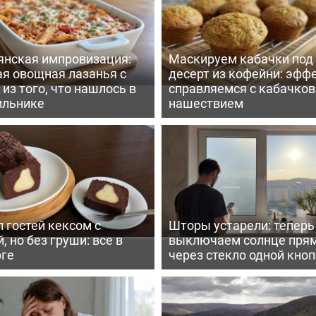
янская импровизация:
Маскируем кабачки под
ая овощная лазанья с
десерт из кофейни: эфф
из того, что нашлось в
справляемся с кабачко
ильнике
нашествием
 гостей кексом с
Шторы устарели: тепер
, но без груши: все в
выключаем солнце пря
рге
через стекло одной кно