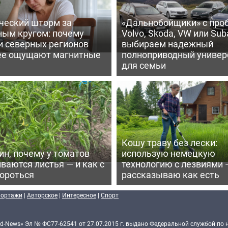
ческий шторм за
«Дальнобойщики» с про
ным кругом: почему
Volvo, Skoda, VW или Suba
и северных регионов
выбираем надежный
ее ощущают магнитные
полноприводный универ
для семьи
Кошу траву без лески:
ин, почему у томатов
использую немецкую
ваются листья — и как с
технологию с лезвиями 
бороться
рассказываю как есть
портажи
|
Авторское
|
Интересное
|
Спорт
d-News» Эл № ФС77-62541 от 27.07.2015 г. выдано Федеральной службой по 