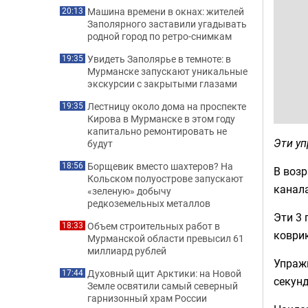
Машина времени в окнах: жителей
20:13
Заполярного заставили угадывать
родной город по ретро-снимкам
Увидеть Заполярье в темноте: в
19:35
Мурманске запускают уникальные
экскурсии с закрытыми глазами
Лестницу около дома на проспекте
19:35
Кирова в Мурманске в этом году
капитально ремонтировать не
Эти уп
будут
Борщевик вместо шахтеров? На
18:56
В возр
Кольском полуострове запускают
канал
«зеленую» добычу
редкоземельных металлов
Эти 3 
Объем строительных работ в
18:33
коврик
Мурманской области превысил 61
миллиард рублей
Упражн
Духовный щит Арктики: на Новой
17:44
секунд
Земле освятили самый северный
гарнизонный храм России