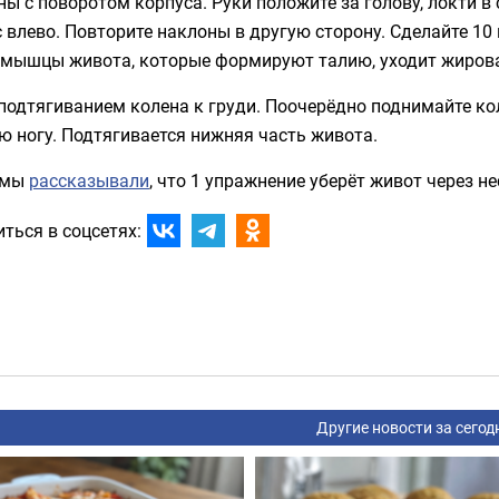
ы с поворотом корпуса. Руки положите за голову, локти в
 влево. Повторите наклоны в другую сторону. Сделайте 10
 мышцы живота, которые формируют талию, уходит жирова
подтягиванием колена к груди. Поочерёдно поднимайте кол
 ногу. Подтягивается нижняя часть живота.
 мы
рассказывали
, что 1 упражнение уберёт живот через н
ться в соцсетях:
Другие новости за сегод