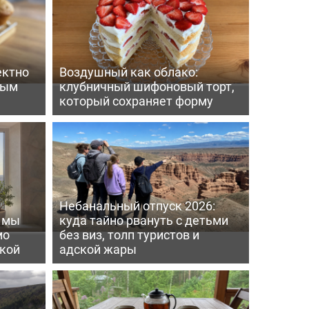
ектно
Воздушный как облако:
вым
клубничный шифоновый торт,
который сохраняет форму
Небанальный отпуск 2026:
ь мы
куда тайно рвануть с детьми
мо
без виз, толп туристов и
пкой
адской жары