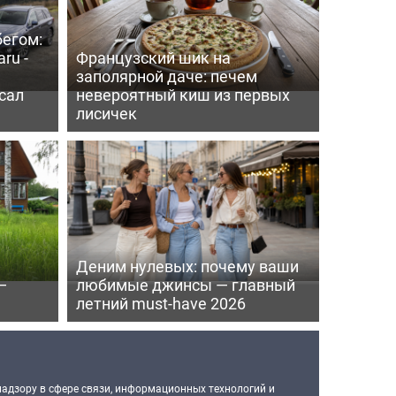
бегом:
ru -
Французский шик на
заполярной даче: печем
сал
невероятный киш из первых
лисичек
Деним нулевых: почему ваши
—
любимые джинсы — главный
летний must-have 2026
надзору в сфере связи, информационных технологий и