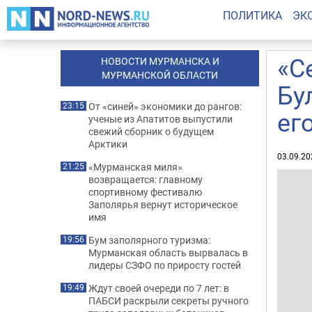
ПОЛИТИКА
ЭК
«С
НОВОСТИ МУРМАНСКА И
МУРМАНСКОЙ ОБЛАСТИ
Бу
От «синей» экономики до рангов:
23:15
ег
ученые из Апатитов выпустили
свежий сборник о будущем
Арктики
03.09.20
«Мурманская миля»
21:25
возвращается: главному
спортивному фестивалю
Заполярья вернут историческое
имя
Бум заполярного туризма:
19:56
Мурманская область вырвалась в
лидеры СЗФО по приросту гостей
Ждут своей очереди по 7 лет: в
19:49
ПАБСИ раскрыли секреты ручного