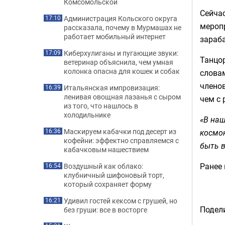
Комсомольской
Сейчас
Администрация Кольского округа
17:10
меропр
рассказала, почему в Мурмашах не
работает мобильный интернет
зараб
Киберхулиганы и пугающие звуки:
17:09
Танцо
ветеринар объяснила, чем умная
колонка опасна для кошек и собак
словам
членов
Итальянская импровизация:
16:39
ленивая овощная лазанья с сыром
чем с
из того, что нашлось в
холодильнике
«В наш
Маскируем кабачки под десерт из
космо
16:36
кофейни: эффектно справляемся с
быть в
кабачковым нашествием
Ранее
Воздушный как облако:
16:54
клубничный шифоновый торт,
который сохраняет форму
Удивил гостей кексом с грушей, но
16:21
Подели
без груши: все в восторге