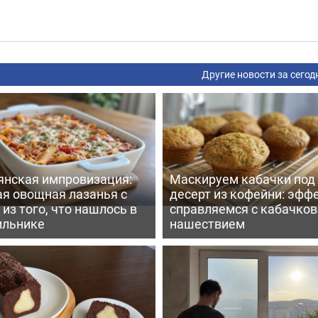
Другие новости за сегод
янская импровизация:
Маскируем кабачки под
ая овощная лазанья с
десерт из кофейни: эфф
из того, что нашлось в
справляемся с кабачко
ильнике
нашествием