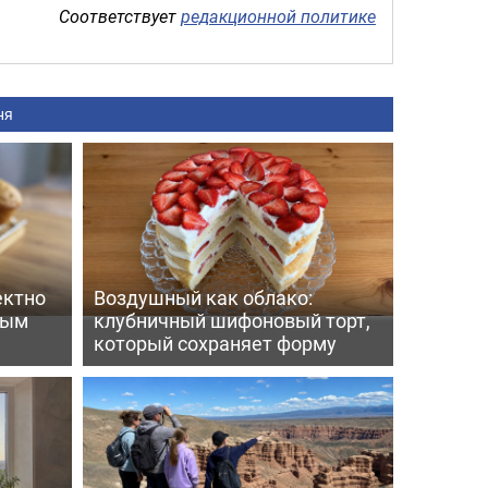
Соответствует
редакционной политике
ня
ектно
Воздушный как облако:
вым
клубничный шифоновый торт,
который сохраняет форму