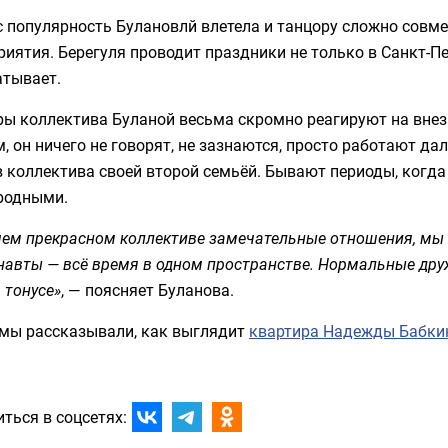
 популярность Булановлй влетела и танцору сложно совме
иятия. Берегуля проводит праздники не только в Санкт-Пет
атывает.
ры коллектива Буланой весьма скромно реагируют на внез
, он ничего не говорят, не зазнаются, просто работают да
 коллектива своей второй семьёй. Бывают периоды, когда
 родными.
ем прекрасном коллективе замечательные отношения, мы к
навты — всё время в одном пространстве. Нормальные дру
 тонусе»
, — поясняет Буланова.
 мы рассказывали, как выглядит
квартира Надежды Бабки
ться в соцсетях: