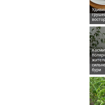
Удивил
грушей
восто
Косми
поляр
жител
сильн
бури