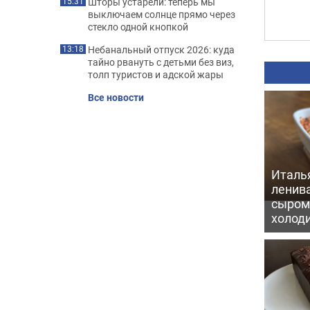
Шторы устарели: теперь мы
15:31
выключаем солнце прямо через
стекло одной кнопкой
Небанальный отпуск 2026: куда
13:18
тайно рвануть с детьми без виз,
толп туристов и адской жары
Все новости
Италь
ленив
сыром 
холод