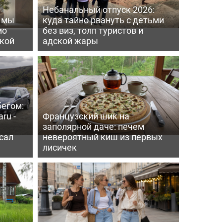
Небанальный отпуск 2026:
ь мы
куда тайно рвануть с детьми
мо
без виз, толп туристов и
пкой
адской жары
бегом:
ru -
Французский шик на
заполярной даче: печем
сал
невероятный киш из первых
лисичек