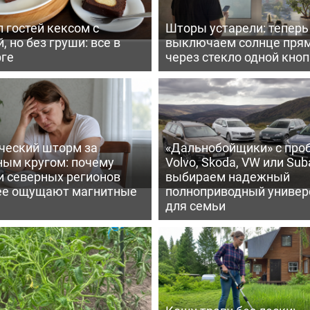
 гостей кексом с
Шторы устарели: тепер
, но без груши: все в
выключаем солнце пря
рге
через стекло одной кно
ческий шторм за
«Дальнобойщики» с про
ным кругом: почему
Volvo, Skoda, VW или Suba
и северных регионов
выбираем надежный
ее ощущают магнитные
полноприводный универ
для семьи