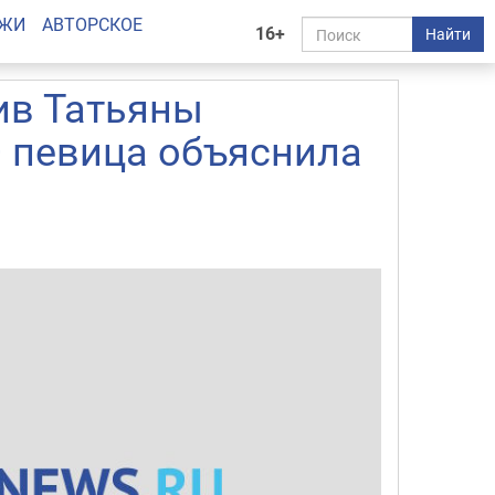
АЖИ
АВТОРСКОЕ
16+
Найти
ив Татьяны
— певица объяснила