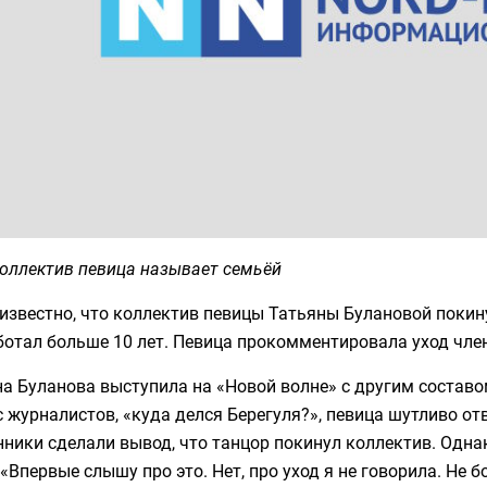
коллектив певица называет семьёй
известно, что коллектив певицы Татьяны Булановой покин
ботал больше 10 лет. Певица прокомментировала уход чле
а Буланова выступила на «Новой волне» с другим составо
 журналистов, «куда делся Берегуля?», певица шутливо отв
ники сделали вывод, что танцор покинул коллектив. Одн
 «Впервые слышу про это. Нет, про уход я не говорила. Не б