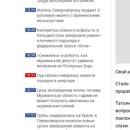
труда заполярных ботаников
Житель Североморска продает 3-
19:35
рублевую монету с бременскими
музыкантами
Километры ровного асфальта: в
18:48
Кильдинстрое завершили ремонт
ключевого подъезда к
федеральной трассе «Кола»
«Снежинка» и роботы: как
18:38
мурманский депутат удивила
ветеранов из Полярных Зорь
Свой 
Суд обязал северянку навести
18:33
порядок в квартире
Стало 
Цена заповедному ягелю: почему
18:17
прора
Мурманская область годами не
может получить миллионы за
Татьян
норвежских оленей
вопрос
Трубы задержались на Урале: в
17:57
поклон
Североморске назвали новые
слухи:
сроки завершения ремонта на