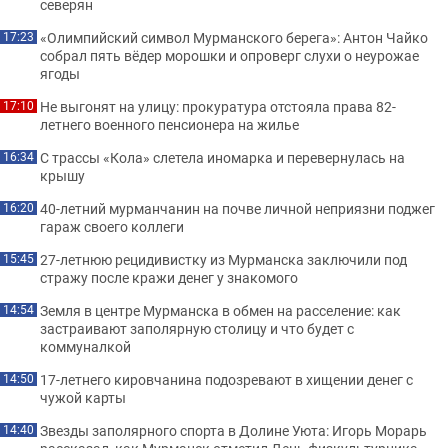
северян
«Олимпийский символ Мурманского берега»: Антон Чайко
17:23
собрал пять вёдер морошки и опроверг слухи о неурожае
ягоды
Не выгонят на улицу: прокуратура отстояла права 82-
17:10
летнего военного пенсионера на жилье
С трассы «Кола» слетела иномарка и перевернулась на
16:34
крышу
40-летний мурманчанин на почве личной неприязни поджег
16:20
гараж своего коллеги
27-летнюю рецидивистку из Мурманска заключили под
15:45
стражу после кражи денег у знакомого
Земля в центре Мурманска в обмен на расселение: как
14:54
застраивают заполярную столицу и что будет с
коммуналкой
17-летнего кировчанина подозревают в хищении денег с
14:50
чужой карты
Звезды заполярного спорта в Долине Уюта: Игорь Морарь
14:40