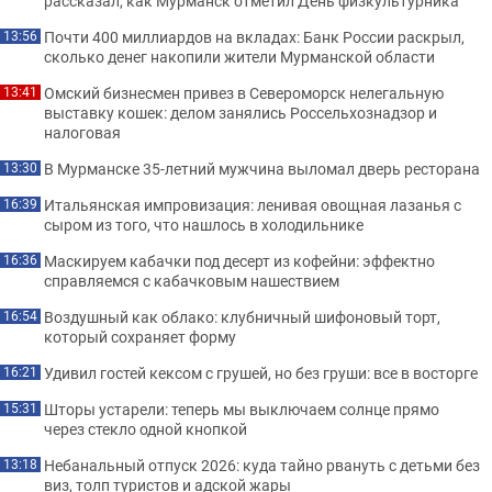
рассказал, как Мурманск отметил День физкультурника
Почти 400 миллиардов на вкладах: Банк России раскрыл,
13:56
сколько денег накопили жители Мурманской области
Омский бизнесмен привез в Североморск нелегальную
13:41
выставку кошек: делом занялись Россельхознадзор и
налоговая
В Мурманске 35-летний мужчина выломал дверь ресторана
13:30
Итальянская импровизация: ленивая овощная лазанья с
16:39
сыром из того, что нашлось в холодильнике
Маскируем кабачки под десерт из кофейни: эффектно
16:36
справляемся с кабачковым нашествием
Воздушный как облако: клубничный шифоновый торт,
16:54
который сохраняет форму
Удивил гостей кексом с грушей, но без груши: все в восторге
16:21
Шторы устарели: теперь мы выключаем солнце прямо
15:31
через стекло одной кнопкой
Небанальный отпуск 2026: куда тайно рвануть с детьми без
13:18
виз, толп туристов и адской жары