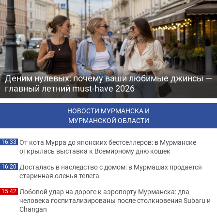
Деним нулевых: почему ваши любимые джинсы —
главный летний must-have 2026
НОВОСТИ МУРМАНСКА И
МУРМАНСКОЙ ОБЛАСТИ
От кота Мурра до японских бестселлеров: в Мурманске
16:33
открылась выставка к Всемирному дню кошек
Досталась в наследство с домом: в Мурмашах продается
16:20
старинная оленья телега
Лобовой удар на дороге к аэропорту Мурманска: два
15:42
человека госпитализированы после столкновения Subaru и
Changan