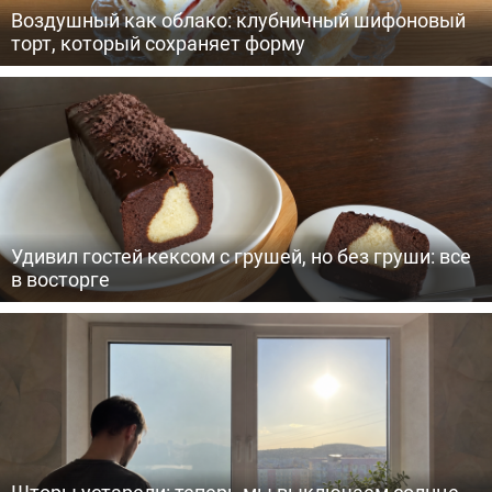
Воздушный как облако: клубничный шифоновый
торт, который сохраняет форму
Удивил гостей кексом с грушей, но без груши: все
в восторге
Шторы устарели: теперь мы выключаем солнце