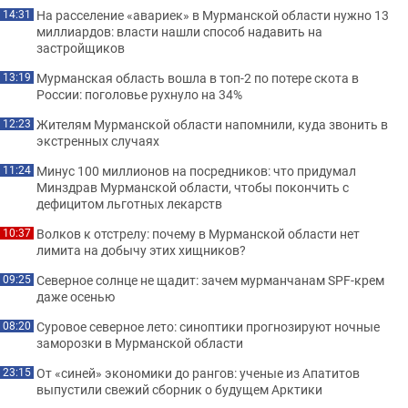
На расселение «авариек» в Мурманской области нужно 13
14:31
миллиардов: власти нашли способ надавить на
застройщиков
Мурманская область вошла в топ-2 по потере скота в
13:19
России: поголовье рухнуло на 34%
Жителям Мурманской области напомнили, куда звонить в
12:23
экстренных случаях
Минус 100 миллионов на посредников: что придумал
11:24
Минздрав Мурманской области, чтобы покончить с
дефицитом льготных лекарств
Волков к отстрелу: почему в Мурманской области нет
10:37
лимита на добычу этих хищников?
Северное солнце не щадит: зачем мурманчанам SPF-крем
09:25
даже осенью
Суровое северное лето: синоптики прогнозируют ночные
08:20
заморозки в Мурманской области
От «синей» экономики до рангов: ученые из Апатитов
23:15
выпустили свежий сборник о будущем Арктики