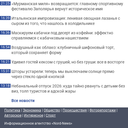
«Мурманская миля» возвращается: главному спортивному
21:25
фестивалю Заполярья вернут историческое имя
Итальянская импровизация: ленивая овощная лазанья с
16:39
сыром из того, что нашлось в холодильнике
Маскируем кабачки под десерт из кофейни: эффектно
16:36
справляемся с кабачковым нашествием
Воздушный как облако: клубничный шифоновый торт,
16:54
который сохраняет форму
Удивил гостей кексом с грушей, но без груши: все в восторге
16:21
Шторы устарели: теперь мы выключаем солнце прямо
15:31
через стекло одной кнопкой
Небанальный отпуск 2026: куда тайно рвануть с детьми без
13:18
виз, толп туристов и адской жары
Все новости
Политика
|
Экономика
|
Общество
|
Происшествия
|
Фоторепортажи
|
Авторское
|
Интересное
|
Спорт
Информационное агентство «Nord-News»