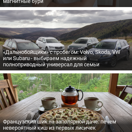
магнитные бури
«Дальнобойщики» с пробегом: Volvo, Skoda, VW
или Subaru - выбираем надежный
полноприводный универсал для семьи
Французский шик на заполярной даче: печем
невероятный киш из первых лисичек