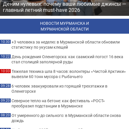
Деним нулевых: почему ваши любимые джинсы —
главный летний must-have 2026
НОВОСТИ МУРМАНСКА И
МУРМАНСКОЙ ОБЛАСТИ
+3 человека за неделю: в Мурманской области обновили
10:30
статистику по укусам клещей
День рождения Оленегорска: как саамский погост 16 века
10:22
стал столицей заполярной руды
Тяжелая техника шла 8 часов: волонтеры «Чистой Арктики»
10:03
вывезли 60 тонн мусора с Рыбачьего
6 человек эвакуировали из горящей трехэтажки в
09:28
Оленегорске
Северное тепло на бетоне: как фестиваль «РОСТ»
09:20
преобразил подстанции в Мурманске
От умеренного до сильного: в Мурманской области снова
08:20
дождь