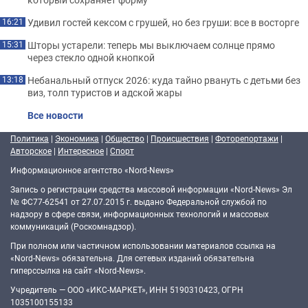
Удивил гостей кексом с грушей, но без груши: все в восторге
16:21
Шторы устарели: теперь мы выключаем солнце прямо
15:31
через стекло одной кнопкой
Небанальный отпуск 2026: куда тайно рвануть с детьми без
13:18
виз, толп туристов и адской жары
Все новости
Политика
|
Экономика
|
Общество
|
Происшествия
|
Фоторепортажи
|
Авторское
|
Интересное
|
Спорт
Информационное агентство «Nord-News»
Запись о регистрации средства массовой информации «Nord-News» Эл
№ ФС77-62541 от 27.07.2015 г. выдано Федеральной службой по
надзору в сфере связи, информационных технологий и массовых
коммуникаций (Роскомнадзор).
При полном или частичном использовании материалов ссылка на
«Nord-News» обязательна. Для сетевых изданий обязательна
гиперссылка на сайт «Nord-News».
Учредитель — ООО «ИКС-МАРКЕТ», ИНН 5190310423, ОГРН
1035100155133