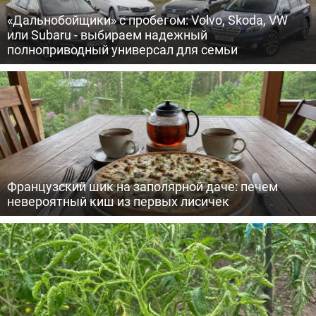
«Дальнобойщики» с пробегом: Volvo, Skoda, VW
или Subaru - выбираем надежный
полноприводный универсал для семьи
Французский шик на заполярной даче: печем
невероятный киш из первых лисичек