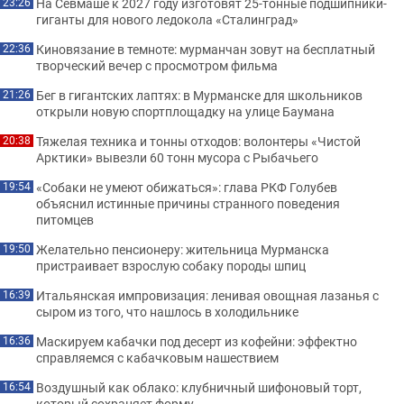
На Севмаше к 2027 году изготовят 25-тонные подшипники-
23:26
гиганты для нового ледокола «Сталинград»
Киновязание в темноте: мурманчан зовут на бесплатный
22:36
творческий вечер с просмотром фильма
Бег в гигантских лаптях: в Мурманске для школьников
21:26
открыли новую спортплощадку на улице Баумана
Тяжелая техника и тонны отходов: волонтеры «Чистой
20:38
Арктики» вывезли 60 тонн мусора с Рыбачьего
«Собаки не умеют обижаться»: глава РКФ Голубев
19:54
объяснил истинные причины странного поведения
питомцев
Желательно пенсионеру: жительница Мурманска
19:50
пристраивает взрослую собаку породы шпиц
Итальянская импровизация: ленивая овощная лазанья с
16:39
сыром из того, что нашлось в холодильнике
Маскируем кабачки под десерт из кофейни: эффектно
16:36
справляемся с кабачковым нашествием
Воздушный как облако: клубничный шифоновый торт,
16:54
который сохраняет форму