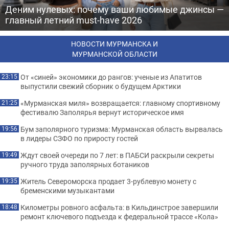
Деним нулевых: почему ваши любимые джинсы —
главный летний must-have 2026
НОВОСТИ МУРМАНСКА И
МУРМАНСКОЙ ОБЛАСТИ
От «синей» экономики до рангов: ученые из Апатитов
23:15
выпустили свежий сборник о будущем Арктики
«Мурманская миля» возвращается: главному спортивному
21:25
фестивалю Заполярья вернут историческое имя
Бум заполярного туризма: Мурманская область вырвалась
19:56
в лидеры СЗФО по приросту гостей
Ждут своей очереди по 7 лет: в ПАБСИ раскрыли секреты
19:49
ручного труда заполярных ботаников
Житель Североморска продает 3-рублевую монету с
19:35
бременскими музыкантами
Километры ровного асфальта: в Кильдинстрое завершили
18:48
ремонт ключевого подъезда к федеральной трассе «Кола»