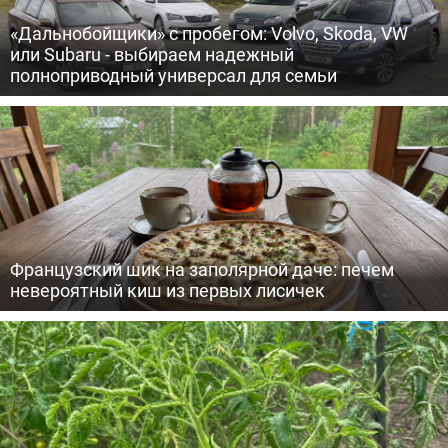
«Дальнобойщики» с пробегом: Volvo, Skoda, VW
или Subaru - выбираем надежный
полноприводный универсал для семьи
Французский шик на заполярной даче: печем
невероятный киш из первых лисичек