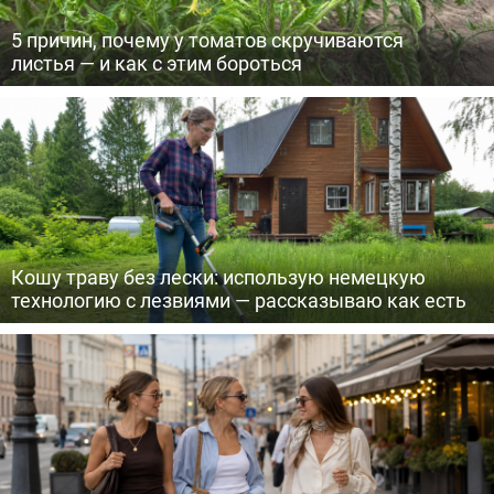
5 причин, почему у томатов скручиваются
листья — и как с этим бороться
Кошу траву без лески: использую немецкую
технологию с лезвиями — рассказываю как есть