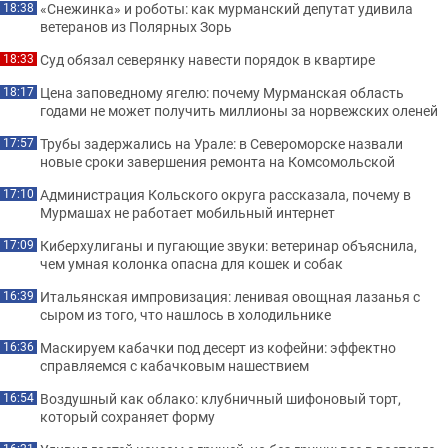
«Снежинка» и роботы: как мурманский депутат удивила
18:38
ветеранов из Полярных Зорь
Суд обязал северянку навести порядок в квартире
18:33
Цена заповедному ягелю: почему Мурманская область
18:17
годами не может получить миллионы за норвежских оленей
Трубы задержались на Урале: в Североморске назвали
17:57
новые сроки завершения ремонта на Комсомольской
Администрация Кольского округа рассказала, почему в
17:10
Мурмашах не работает мобильный интернет
Киберхулиганы и пугающие звуки: ветеринар объяснила,
17:09
чем умная колонка опасна для кошек и собак
Итальянская импровизация: ленивая овощная лазанья с
16:39
сыром из того, что нашлось в холодильнике
Маскируем кабачки под десерт из кофейни: эффектно
16:36
справляемся с кабачковым нашествием
Воздушный как облако: клубничный шифоновый торт,
16:54
который сохраняет форму