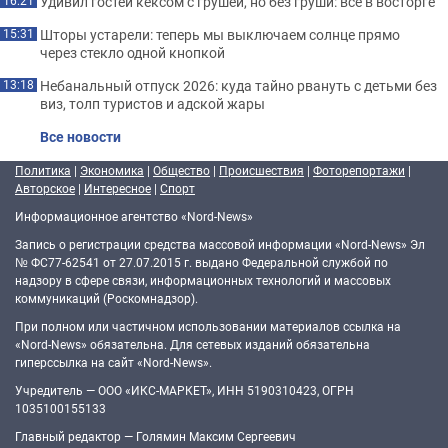
Удивил гостей кексом с грушей, но без груши: все в восторге
16:21
Шторы устарели: теперь мы выключаем солнце прямо
15:31
через стекло одной кнопкой
Небанальный отпуск 2026: куда тайно рвануть с детьми без
13:18
виз, толп туристов и адской жары
Все новости
Политика
|
Экономика
|
Общество
|
Происшествия
|
Фоторепортажи
|
Авторское
|
Интересное
|
Спорт
Информационное агентство «Nord-News»
Запись о регистрации средства массовой информации «Nord-News» Эл
№ ФС77-62541 от 27.07.2015 г. выдано Федеральной службой по
надзору в сфере связи, информационных технологий и массовых
коммуникаций (Роскомнадзор).
При полном или частичном использовании материалов ссылка на
«Nord-News» обязательна. Для сетевых изданий обязательна
гиперссылка на сайт «Nord-News».
Учредитель — ООО «ИКС-МАРКЕТ», ИНН 5190310423, ОГРН
1035100155133
Главный редактор — Голямин Максим Сергеевич