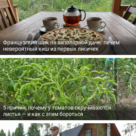
Французский шик на заполярной даче: печем
невероятный киш из первых лисичек
5 причин, почему у томатов скручиваются
листья — и как с этим бороться