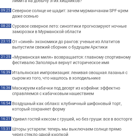
лимита на добычу этих хищников?
Северное солнце не щадит: зачем мурманчанам SPF-крем
09:25
даже осенью
Суровое северное лето: синоптики прогнозируют ночные
08:20
заморозки в Мурманской области
От «синей» экономики до рангов: ученые из Апатитов
23:15
выпустили свежий сборник о будущем Арктики
«Мурманская миля» возвращается: главному спортивному
21:25
фестивалю Заполярья вернут историческое имя
Итальянская импровизация: ленивая овощная лазанья с
16:39
сыром из того, что нашлось в холодильнике
Маскируем кабачки под десерт из кофейни: эффектно
16:36
справляемся с кабачковым нашествием
Воздушный как облако: клубничный шифоновый торт,
16:54
который сохраняет форму
Удивил гостей кексом с грушей, но без груши: все в восторге
16:21
Шторы устарели: теперь мы выключаем солнце прямо
15:31
через стекло одной кнопкой