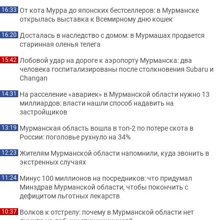
От кота Мурра до японских бестселлеров: в Мурманске
16:33
открылась выставка к Всемирному дню кошек
Досталась в наследство с домом: в Мурмашах продается
16:20
старинная оленья телега
Лобовой удар на дороге к аэропорту Мурманска: два
15:42
человека госпитализированы после столкновения Subaru и
Changan
На расселение «авариек» в Мурманской области нужно 13
14:31
миллиардов: власти нашли способ надавить на
застройщиков
Мурманская область вошла в топ-2 по потере скота в
13:19
России: поголовье рухнуло на 34%
Жителям Мурманской области напомнили, куда звонить в
12:23
экстренных случаях
Минус 100 миллионов на посредников: что придумал
11:24
Минздрав Мурманской области, чтобы покончить с
дефицитом льготных лекарств
Волков к отстрелу: почему в Мурманской области нет
10:37