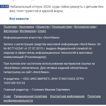
Небанальный отпуск 2026: куда тайно рвануть с детьми без
13:18
виз, толп туристов и адской жары
Все новости
Политика
|
Экономика
|
Общество
|
Происшествия
|
Фоторепортажи
|
Авторское
|
Интересное
|
Спорт
Информационное агентство «Nord-News»
Запись о регистрации средства массовой информации «Nord-News» Эл
№ ФС77-62541 от 27.07.2015 г. выдано Федеральной службой по
надзору в сфере связи, информационных технологий и массовых
коммуникаций (Роскомнадзор).
При полном или частичном использовании материалов ссылка на
«Nord-News» обязательна. Для сетевых изданий обязательна
гиперссылка на сайт «Nord-News».
Учредитель — ООО «ИКС-МАРКЕТ», ИНН 5190310423, ОГРН
1035100155133
Главный редактор — Голямин Максим Сергеевич
О нас
Редакционная политика
Контактная информация
Политика
конфиденциальности