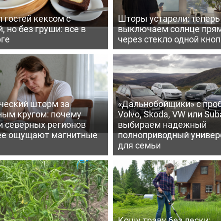
 гостей кексом с
Шторы устарели: тепер
, но без груши: все в
выключаем солнце пря
рге
через стекло одной кно
ческий шторм за
«Дальнобойщики» с про
ным кругом: почему
Volvo, Skoda, VW или Suba
и северных регионов
выбираем надежный
ее ощущают магнитные
полноприводный универ
для семьи
Кошу траву без лески: