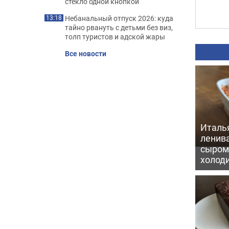
стекло одной кнопкой
Небанальный отпуск 2026: куда
13:18
тайно рвануть с детьми без виз,
толп туристов и адской жары
Все новости
Италь
ленив
сыром 
холод