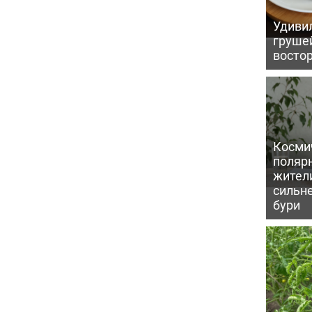
Удивил
грушей
восто
Косми
поляр
жител
сильн
бури