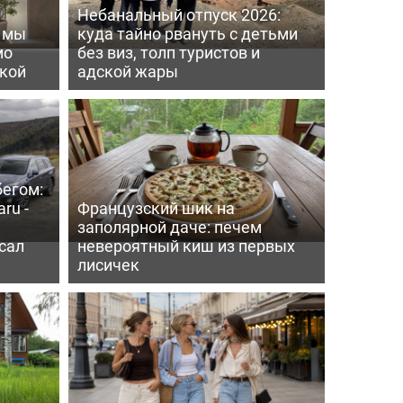
Небанальный отпуск 2026:
ь мы
куда тайно рвануть с детьми
мо
без виз, толп туристов и
пкой
адской жары
бегом:
ru -
Французский шик на
заполярной даче: печем
сал
невероятный киш из первых
лисичек