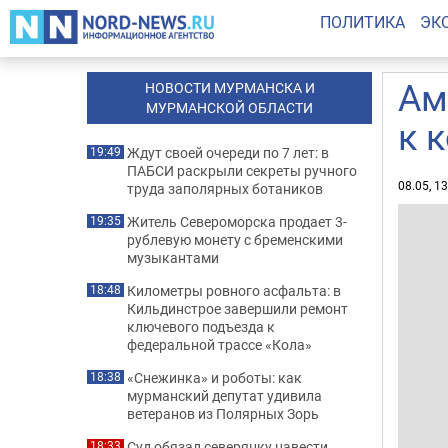
ПОЛИТИКА
ЭК
Ам
НОВОСТИ МУРМАНСКА И
МУРМАНСКОЙ ОБЛАСТИ
к 
Ждут своей очереди по 7 лет: в
19:49
ПАБСИ раскрыли секреты ручного
08.05, 1
труда заполярных ботаников
Житель Североморска продает 3-
19:35
рублевую монету с бременскими
музыкантами
Километры ровного асфальта: в
18:48
Кильдинстрое завершили ремонт
ключевого подъезда к
федеральной трассе «Кола»
«Снежинка» и роботы: как
18:38
мурманский депутат удивила
ветеранов из Полярных Зорь
Суд обязал северянку навести
18:33