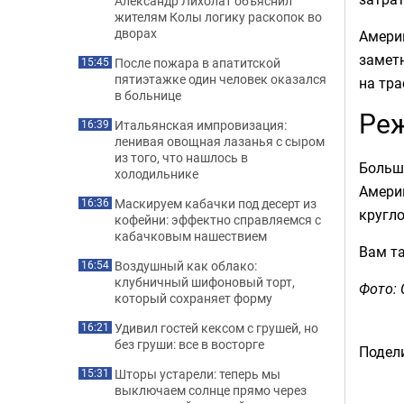
Александр Лихолат объяснил
жителям Колы логику раскопок во
дворах
Америк
заметн
После пожара в апатитской
15:45
пятиэтажке один человек оказался
на тра
в больнице
Реж
Итальянская импровизация:
16:39
ленивая овощная лазанья с сыром
из того, что нашлось в
Больш
холодильнике
Америк
Маскируем кабачки под десерт из
16:36
кругл
кофейни: эффектно справляемся с
кабачковым нашествием
Вам т
Воздушный как облако:
16:54
клубничный шифоновый торт,
Фото: 
который сохраняет форму
Удивил гостей кексом с грушей, но
16:21
без груши: все в восторге
Подели
Шторы устарели: теперь мы
15:31
выключаем солнце прямо через