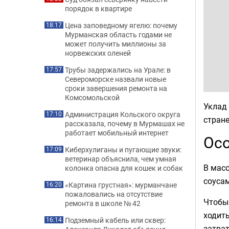
порядок в квартире
Цена заповедному ягелю: почему
18:17
Мурманская область годами не
может получить миллионы за
норвежских оленей
Трубы задержались на Урале: в
17:57
Североморске назвали новые
сроки завершения ремонта на
Комсомольской
Уклад
Администрация Кольского округа
17:10
стране
рассказала, почему в Мурмашах не
работает мобильный интернет
Осо
Киберхулиганы и пугающие звуки:
17:09
ветеринар объяснила, чем умная
В масс
колонка опасна для кошек и собак
соусам
«Картина грустная»: мурманчане
16:20
пожаловались на отсутствие
Чтобы 
ремонта в школе № 42
ходит
Подземный кабель или сквер:
16:14
затрат