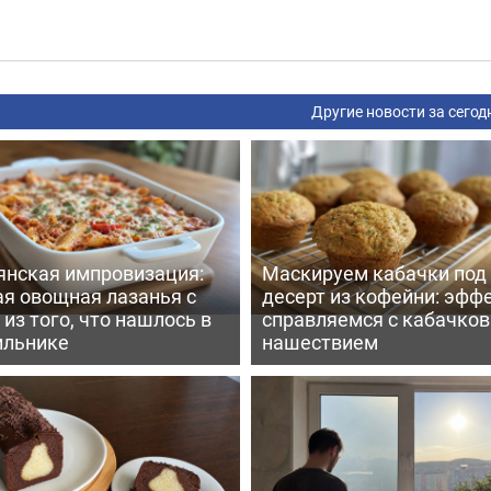
Другие новости за сегод
янская импровизация:
Маскируем кабачки под
ая овощная лазанья с
десерт из кофейни: эфф
из того, что нашлось в
справляемся с кабачко
ильнике
нашествием