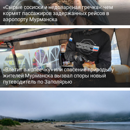
«Сырые сосиски и недовареная гречка»: чем
кормят пассажиров задержанных рейсов в
аэропорту Мурманска
«Влетит в копеечку» или спасение природы: у
жителей Мурманска вызвал споры новый
путеводитель по Заполярью