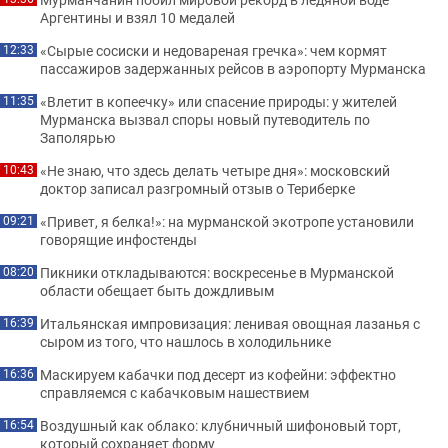
Аргентины и взял 10 медалей
«Сырые сосиски и недовареная гречка»: чем кормят
12:33
пассажиров задержанных рейсов в аэропорту Мурманска
«Влетит в копеечку» или спасение природы: у жителей
11:35
Мурманска вызвал споры новый путеводитель по
Заполярью
«Не знаю, что здесь делать четыре дня»: московский
10:43
доктор записал разгромный отзыв о Териберке
«Привет, я белка!»: на мурманской экотропе установили
09:21
говорящие инфостенды
Пикники откладываются: воскресенье в Мурманской
08:20
области обещает быть дождливым
Итальянская импровизация: ленивая овощная лазанья с
16:39
сыром из того, что нашлось в холодильнике
Маскируем кабачки под десерт из кофейни: эффектно
16:36
справляемся с кабачковым нашествием
Воздушный как облако: клубничный шифоновый торт,
16:54
который сохраняет форму