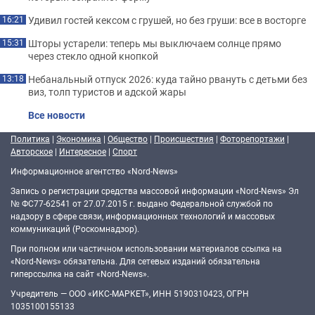
Удивил гостей кексом с грушей, но без груши: все в восторге
16:21
Шторы устарели: теперь мы выключаем солнце прямо
15:31
через стекло одной кнопкой
Небанальный отпуск 2026: куда тайно рвануть с детьми без
13:18
виз, толп туристов и адской жары
Все новости
Политика
|
Экономика
|
Общество
|
Происшествия
|
Фоторепортажи
|
Авторское
|
Интересное
|
Спорт
Информационное агентство «Nord-News»
Запись о регистрации средства массовой информации «Nord-News» Эл
№ ФС77-62541 от 27.07.2015 г. выдано Федеральной службой по
надзору в сфере связи, информационных технологий и массовых
коммуникаций (Роскомнадзор).
При полном или частичном использовании материалов ссылка на
«Nord-News» обязательна. Для сетевых изданий обязательна
гиперссылка на сайт «Nord-News».
Учредитель — ООО «ИКС-МАРКЕТ», ИНН 5190310423, ОГРН
1035100155133