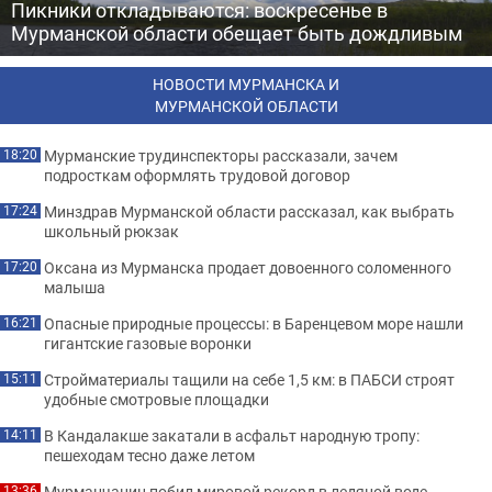
Пикники откладываются: воскресенье в
Мурманской области обещает быть дождливым
НОВОСТИ МУРМАНСКА И
МУРМАНСКОЙ ОБЛАСТИ
Мурманские трудинспекторы рассказали, зачем
18:20
подросткам оформлять трудовой договор
Минздрав Мурманской области рассказал, как выбрать
17:24
школьный рюкзак
Оксана из Мурманска продает довоенного соломенного
17:20
малыша
Опасные природные процессы: в Баренцевом море нашли
16:21
гигантские газовые воронки
Стройматериалы тащили на себе 1,5 км: в ПАБСИ строят
15:11
удобные смотровые площадки
В Кандалакше закатали в асфальт народную тропу:
14:11
пешеходам тесно даже летом
Мурманчанин побил мировой рекорд в ледяной воде
13:36