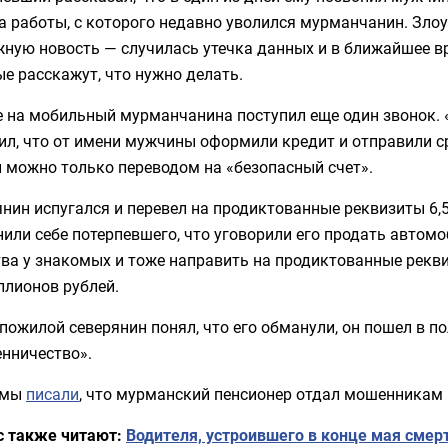
та работы, с которого недавно уволился мурманчанин. Зл
ную новость — случилась утечка данных и в ближайшее в
е расскажут, что нужно делать.
е на мобильный мурманчанина поступил еще один звонок.
ил, что от имени мужчины оформили кредит и отправили с
 можно только переводом на «безопасный счет».
нин испугался и перевел на продиктованные реквизиты 6
или себе потерпевшего, что уговорили его продать автомо
тва у знакомых и тоже направить на продиктованные рекв
ллионов рублей.
пожилой северянин понял, что его обманули, он пошел в п
нничество».
 мы
писали
, что мурманский пенсионер отдал мошенникам
с также читают:
Водителя, устроившего в конце мая смер