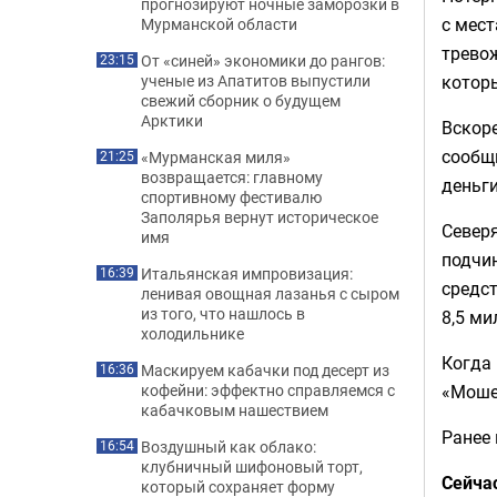
прогнозируют ночные заморозки в
с мес
Мурманской области
тревож
От «синей» экономики до рангов:
23:15
которы
ученые из Апатитов выпустили
свежий сборник о будущем
Арктики
Вскор
сообщ
«Мурманская миля»
21:25
возвращается: главному
деньги
спортивному фестивалю
Заполярья вернут историческое
Северя
имя
подчин
Итальянская импровизация:
16:39
средс
ленивая овощная лазанья с сыром
из того, что нашлось в
8,5 ми
холодильнике
Когда 
Маскируем кабачки под десерт из
16:36
«Моше
кофейни: эффектно справляемся с
кабачковым нашествием
Ранее
Воздушный как облако:
16:54
клубничный шифоновый торт,
Сейча
который сохраняет форму