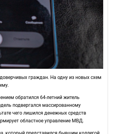
доверчивых граждан. На одну из новых схем
мму.
лением обратился 64-летний житель
недель подвергался массированному
ьтате чего лишился денежных средств
ормирует областное управление МВД.
ина, который представился бывшим коллегой