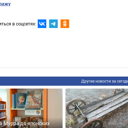
тражу
ться в соцсетях:
Другие новости за сегод
а Мурра до японских