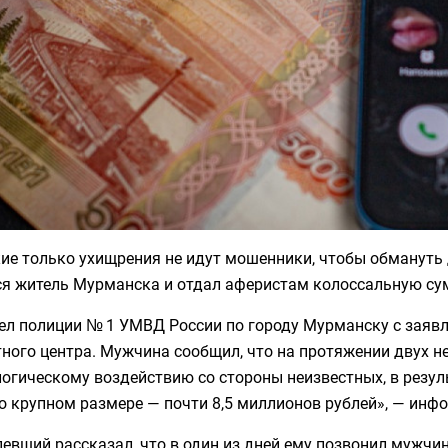
ие только ухищрения не идут мошенники, чтобы обмануть 
ся житель Мурманска и отдал аферистам колоссальную су
ел полиции № 1 УМВД России по городу Мурманску с заяв
тного центра. Мужчина сообщил, что на протяжении двух 
огическому воздействию со стороны неизвестных, в резул
о крупном размере — почти 8,5 миллионов рублей», — инф
евший рассказал, что в один из дней ему позвонил мужч