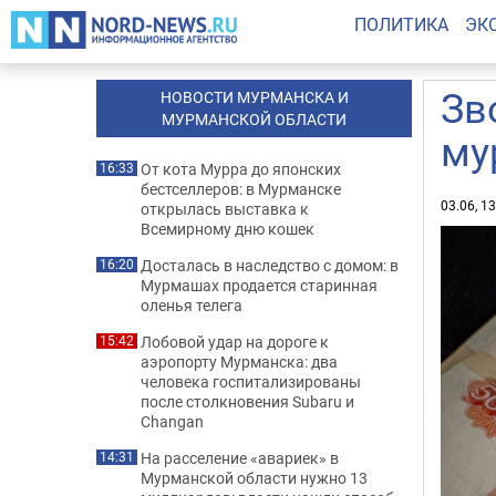
ПОЛИТИКА
ЭК
Зв
НОВОСТИ МУРМАНСКА И
МУРМАНСКОЙ ОБЛАСТИ
му
От кота Мурра до японских
16:33
бестселлеров: в Мурманске
03.06, 1
открылась выставка к
Всемирному дню кошек
Досталась в наследство с домом: в
16:20
Мурмашах продается старинная
оленья телега
Лобовой удар на дороге к
15:42
аэропорту Мурманска: два
человека госпитализированы
после столкновения Subaru и
Changan
На расселение «авариек» в
14:31
Мурманской области нужно 13