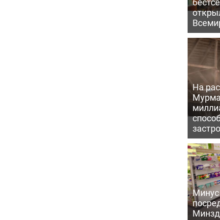
бестс
откры
Всеми
На рас
Мурма
милли
способ
застр
Минус
посре
Минзд