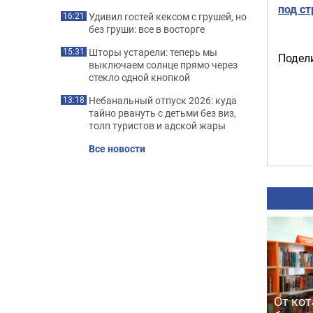
под с
Удивил гостей кексом с грушей, но
16:21
без груши: все в восторге
Шторы устарели: теперь мы
15:31
Подели
выключаем солнце прямо через
стекло одной кнопкой
Небанальный отпуск 2026: куда
13:18
тайно рвануть с детьми без виз,
толп туристов и адской жары
Все новости
От кот