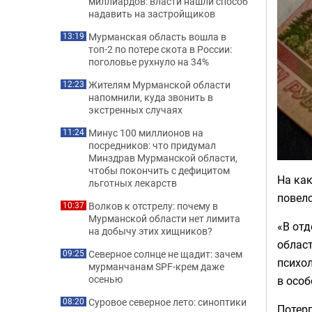
миллиардов: власти нашли способ
надавить на застройщиков
Мурманская область вошла в
13:19
топ-2 по потере скота в России:
поголовье рухнуло на 34%
Жителям Мурманской области
12:23
напомнили, куда звонить в
экстренных случаях
Минус 100 миллионов на
11:24
посредников: что придумал
Минздрав Мурманской области,
чтобы покончить с дефицитом
На как
льготных лекарств
повел
Волков к отстрелу: почему в
10:37
Мурманской области нет лимита
«В отд
на добычу этих хищников?
облас
Северное солнце не щадит: зачем
09:25
психол
мурманчанам SPF-крем даже
осенью
в особ
Суровое северное лето: синоптики
08:20
Потерп