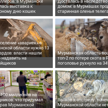
еллеров: в Мурманске
Досталась в наследство
лась выставка к
домом: в Мурмашах про
рному дню кошек
старинная оленья телег
селение «авариек» в
нской области нужно 13
ардов: власти нашли
Мурманская область во
 надавить на
топ-2 по потере скота в 
ойщиков
поголовье рухнуло на 3
 100 миллионов на
дников: что придумал
Волков к отстрелу: поче
рав Мурманской
Мурманской области не