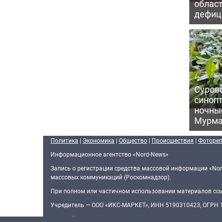
област
дефиц
Сурово
синоп
ночны
Мурма
Политика
|
Экономика
|
Общество
|
Происшествия
|
Фоторе
Информационное агентство «Nord-News»
Запись о регистрации средства массовой информации «Nor
массовых коммуникаций (Роскомнадзор).
При полном или частичном использовании материалов ссыл
Учредитель — ООО «ИКС-МАРКЕТ», ИНН 5190310423, ОГРН
Главный редактор — Голямин Максим Сергеевич