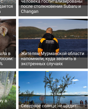
 с
человека госпитализированы
дается
после столкновения Subaru и
а
Changan
шла в
Жителям Мурманской области
России:
напомнили, куда звонить в
4%
экстренных случаях
му в
т
Северное солнце не щадит: