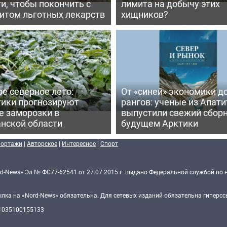
и, чтобы покончить с
лимита на добычу этих
итом льготных лекарств
хищников?
е северное лето:
От «синей» экономики д
тики прогнозируют
рангов: ученые из Апати
е заморозки в
выпустили свежий сборн
нской области
будущем Арктики
портажи
|
Авторское
|
Интересное
|
Спорт
d-News» Эл № ФС77-62541 от 27.07.2015 г. выдано Федеральной службой по 
ка на «Nord-News» обязательна. Для сетевых изданий обязательна гиперссы
 1035100155133