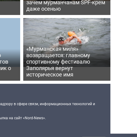
зачем мурманчанам SPF-крем
даже осенью
«Мурманская миля»
о
возвращается: главному
тов
спортивному фестивалю
ик о
Заполярья вернут
историческое имя
надзору в сфере связи, информационных технологий и
лка на сайт «Nord-News».