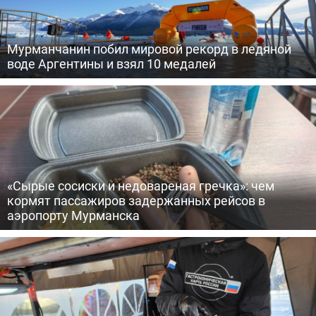
Мурманчанин побил мировой рекорд в ледяной
воде Аргентины и взял 10 медалей
«Сырые сосиски и недовареная гречка»: чем
кормят пассажиров задержанных рейсов в
аэропорту Мурманска