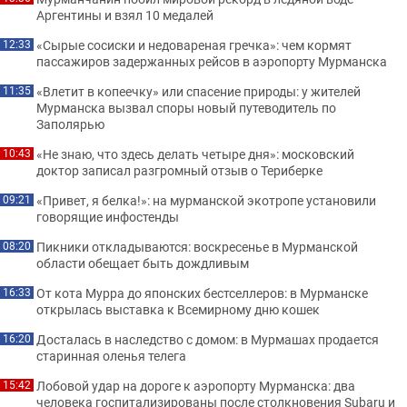
Аргентины и взял 10 медалей
«Сырые сосиски и недовареная гречка»: чем кормят
12:33
пассажиров задержанных рейсов в аэропорту Мурманска
«Влетит в копеечку» или спасение природы: у жителей
11:35
Мурманска вызвал споры новый путеводитель по
Заполярью
«Не знаю, что здесь делать четыре дня»: московский
10:43
доктор записал разгромный отзыв о Териберке
«Привет, я белка!»: на мурманской экотропе установили
09:21
говорящие инфостенды
Пикники откладываются: воскресенье в Мурманской
08:20
области обещает быть дождливым
От кота Мурра до японских бестселлеров: в Мурманске
16:33
открылась выставка к Всемирному дню кошек
Досталась в наследство с домом: в Мурмашах продается
16:20
старинная оленья телега
Лобовой удар на дороге к аэропорту Мурманска: два
15:42
человека госпитализированы после столкновения Subaru и