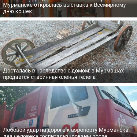
Мурманске открылась выставка к Всемирному
дню кошек
Досталась в наследство с домом: в Мурмашах
продается старинная оленья телега
Лобовой удар на дороге к аэропорту Мурманска:
два человека госпитализированы после