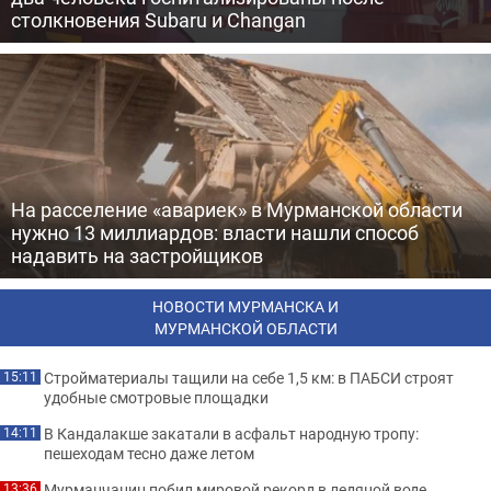
столкновения Subaru и Changan
На расселение «авариек» в Мурманской области
нужно 13 миллиардов: власти нашли способ
надавить на застройщиков
НОВОСТИ МУРМАНСКА И
МУРМАНСКОЙ ОБЛАСТИ
Стройматериалы тащили на себе 1,5 км: в ПАБСИ строят
15:11
удобные смотровые площадки
В Кандалакше закатали в асфальт народную тропу:
14:11
пешеходам тесно даже летом
Мурманчанин побил мировой рекорд в ледяной воде
13:36