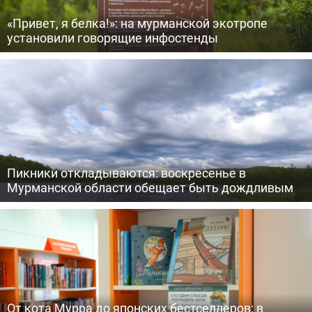
«Привет, я белка!»: на мурманской экотропе
установили говорящие инфостенды
Пикники откладываются: воскресенье в
Мурманской области обещает быть дождливым
От кота Мурра до японских бестселлеров: в