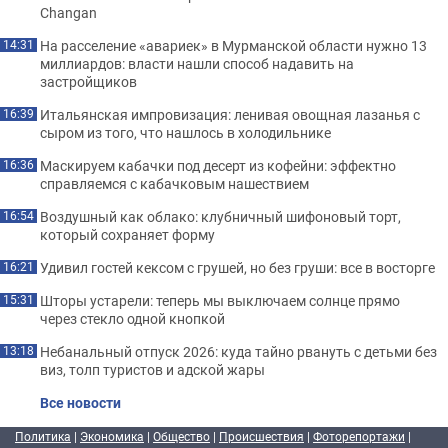
Changan
На расселение «авариек» в Мурманской области нужно 13
14:31
миллиардов: власти нашли способ надавить на
застройщиков
Итальянская импровизация: ленивая овощная лазанья с
16:39
сыром из того, что нашлось в холодильнике
Маскируем кабачки под десерт из кофейни: эффектно
16:36
справляемся с кабачковым нашествием
Воздушный как облако: клубничный шифоновый торт,
16:54
который сохраняет форму
Удивил гостей кексом с грушей, но без груши: все в восторге
16:21
Шторы устарели: теперь мы выключаем солнце прямо
15:31
через стекло одной кнопкой
Небанальный отпуск 2026: куда тайно рвануть с детьми без
13:18
виз, толп туристов и адской жары
Все новости
Политика
|
Экономика
|
Общество
|
Происшествия
|
Фоторепортажи
|