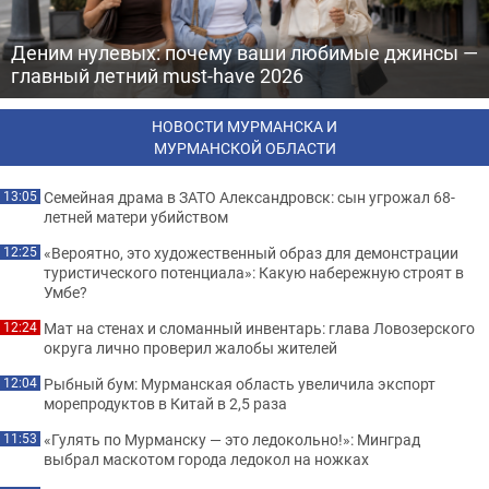
Деним нулевых: почему ваши любимые джинсы —
главный летний must-have 2026
НОВОСТИ МУРМАНСКА И
МУРМАНСКОЙ ОБЛАСТИ
Семейная драма в ЗАТО Александровск: сын угрожал 68-
13:05
летней матери убийством
«Вероятно, это художественный образ для демонстрации
12:25
туристического потенциала»: Какую набережную строят в
Умбе?
Мат на стенах и сломанный инвентарь: глава Ловозерского
12:24
округа лично проверил жалобы жителей
Рыбный бум: Мурманская область увеличила экспорт
12:04
морепродуктов в Китай в 2,5 раза
«Гулять по Мурманску — это ледокольно!»: Минград
11:53
выбрал маскотом города ледокол на ножках