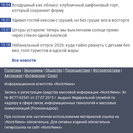
Воздушный как облако: клубничный шифоновый торт,
16:54
который сохраняет форму
Удивил гостей кексом с грушей, но без груши: все в восторге
16:21
Шторы устарели: теперь мы выключаем солнце прямо
15:31
через стекло одной кнопкой
Небанальный отпуск 2026: куда тайно рвануть с детьми без
13:18
виз, толп туристов и адской жары
Все новости
Политика
|
Экономика
|
Общество
|
Происшествия
|
Фоторепортажи
|
Авторское
|
Интересное
|
Спорт
Информационное агентство «Nord-News»
Запись о регистрации средства массовой информации «Nord-News» Эл
№ ФС77-62541 от 27.07.2015 г. выдано Федеральной службой по
надзору в сфере связи, информационных технологий и массовых
коммуникаций (Роскомнадзор).
При полном или частичном использовании материалов ссылка на
«Nord-News» обязательна. Для сетевых изданий обязательна
гиперссылка на сайт «Nord-News».