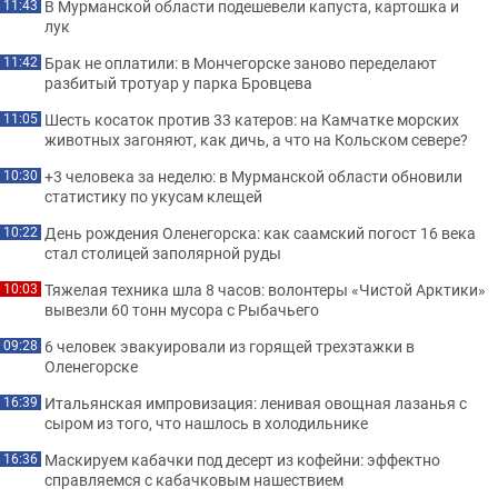
В Мурманской области подешевели капуста, картошка и
11:43
лук
Брак не оплатили: в Мончегорске заново переделают
11:42
разбитый тротуар у парка Бровцева
Шесть косаток против 33 катеров: на Камчатке морских
11:05
животных загоняют, как дичь, а что на Кольском севере?
+3 человека за неделю: в Мурманской области обновили
10:30
статистику по укусам клещей
День рождения Оленегорска: как саамский погост 16 века
10:22
стал столицей заполярной руды
Тяжелая техника шла 8 часов: волонтеры «Чистой Арктики»
10:03
вывезли 60 тонн мусора с Рыбачьего
6 человек эвакуировали из горящей трехэтажки в
09:28
Оленегорске
Итальянская импровизация: ленивая овощная лазанья с
16:39
сыром из того, что нашлось в холодильнике
Маскируем кабачки под десерт из кофейни: эффектно
16:36
справляемся с кабачковым нашествием