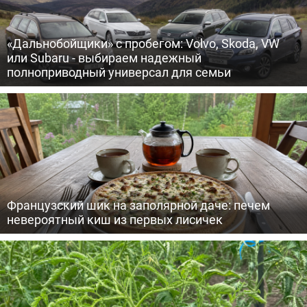
«Дальнобойщики» с пробегом: Volvo, Skoda, VW
или Subaru - выбираем надежный
полноприводный универсал для семьи
Французский шик на заполярной даче: печем
невероятный киш из первых лисичек