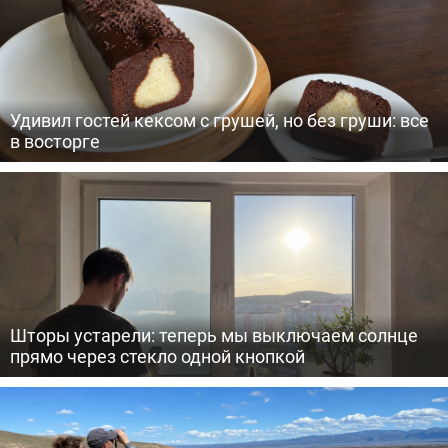
Удивил гостей кексом с грушей, но без груши: все
в восторге
Шторы устарели: теперь мы выключаем солнце
прямо через стекло одной кнопкой