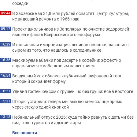
соседки
В Заозерске за 31,8 млн рублей оснастят Центр культуры,
09:44
не видевший ремонта с 1966 года
Проект школьников из Заполярья по очистке водорослей
09:17
вышел в финал Всероссийского экофорума
Итальянская импровизация: ленивая овощная лазанья с
16:39
сыром из того, что нашлось в холодильнике
Маскируем кабачки под десерт из кофейни: эффектно
16:36
справляемся с кабачковым нашествием
Воздушный как облако: клубничный шифоновый торт,
16:54
который сохраняет форму
Удивил гостей кексом с грушей, но без груши: все в восторге
16:21
Шторы устарели: теперь мы выключаем солнце прямо
15:31
через стекло одной кнопкой
Небанальный отпуск 2026: куда тайно рвануть с детьми без
13:18
виз, толп туристов и адской жары
Все новости