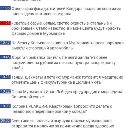
Философия фасада: жителей Ковдора разделил спор из-за
11:36
нового девятиэтажного мурала
«Светлые серые, белые, светло-охристые, стальные и
11:23
бронзовые»: Стало известно, в какие цвета будут красить
фасады домов в Мурманске
На берегу Кольского залива в Мурманске навели порядок и
10:47
вывезли сгоревший автомобиль
Дорогая рыбалка: житель Печенги заплатит более
10:45
полумиллиона рублей за незаконную транспортировку
краба
Танцы, шахматы и петанк: Мурманск готовится масштабно
10:23
отметить День физкультурника в Долине Уюта
Глава Мурманска Иван Лебедев предупредил о медведе на
10:22
Солнечной сопке
Колонка РЕАКЦИИ. Квартирный вопрос: что делать с
10:03
незаконной перепланировкой у соседа?
Схватила за волосы и пырнула ножом: мурманчанка
09:50
отправится в колонию за причинение вреда здоровью