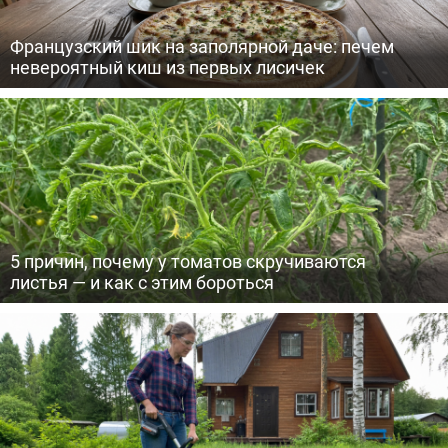
Французский шик на заполярной даче: печем
невероятный киш из первых лисичек
5 причин, почему у томатов скручиваются
листья — и как с этим бороться