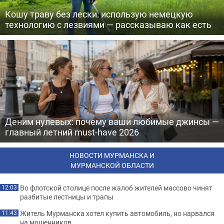
Кошу траву без лески: использую немецкую
технологию с лезвиями — рассказываю как есть
Деним нулевых: почему ваши любимые джинсы —
главный летний must-have 2026
НОВОСТИ МУРМАНСКА И
МУРМАНСКОЙ ОБЛАСТИ
Во флотской столице после жалоб жителей массово чинят
12:03
разбитые лестницы и трапы
Житель Мурманска хотел купить автомобиль, но нарвался
11:43
на мошенников