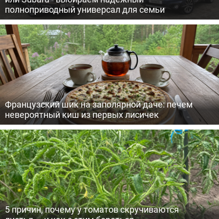
полноприводный универсал для семьи
Французский шик на заполярной даче: печем
невероятный киш из первых лисичек
5 причин, почему у томатов скручиваются