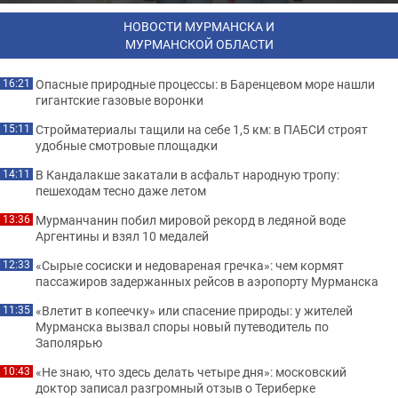
НОВОСТИ МУРМАНСКА И
МУРМАНСКОЙ ОБЛАСТИ
Опасные природные процессы: в Баренцевом море нашли
16:21
гигантские газовые воронки
Стройматериалы тащили на себе 1,5 км: в ПАБСИ строят
15:11
удобные смотровые площадки
В Кандалакше закатали в асфальт народную тропу:
14:11
пешеходам тесно даже летом
Мурманчанин побил мировой рекорд в ледяной воде
13:36
Аргентины и взял 10 медалей
«Сырые сосиски и недовареная гречка»: чем кормят
12:33
пассажиров задержанных рейсов в аэропорту Мурманска
«Влетит в копеечку» или спасение природы: у жителей
11:35
Мурманска вызвал споры новый путеводитель по
Заполярью
«Не знаю, что здесь делать четыре дня»: московский
10:43
доктор записал разгромный отзыв о Териберке