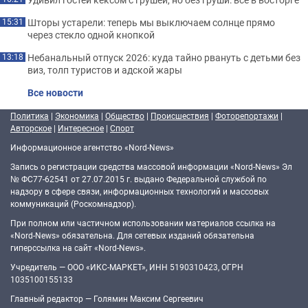
Шторы устарели: теперь мы выключаем солнце прямо
15:31
через стекло одной кнопкой
Небанальный отпуск 2026: куда тайно рвануть с детьми без
13:18
виз, толп туристов и адской жары
Все новости
Политика
|
Экономика
|
Общество
|
Происшествия
|
Фоторепортажи
|
Авторское
|
Интересное
|
Спорт
Информационное агентство «Nord-News»
Запись о регистрации средства массовой информации «Nord-News» Эл
№ ФС77-62541 от 27.07.2015 г. выдано Федеральной службой по
надзору в сфере связи, информационных технологий и массовых
коммуникаций (Роскомнадзор).
При полном или частичном использовании материалов ссылка на
«Nord-News» обязательна. Для сетевых изданий обязательна
гиперссылка на сайт «Nord-News».
Учредитель — ООО «ИКС-МАРКЕТ», ИНН 5190310423, ОГРН
1035100155133
Главный редактор — Голямин Максим Сергеевич