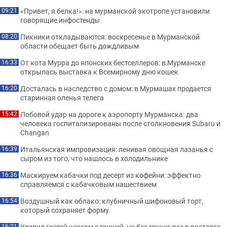
«Привет, я белка!»: на мурманской экотропе установили
09:21
говорящие инфостенды
Пикники откладываются: воскресенье в Мурманской
08:20
области обещает быть дождливым
От кота Мурра до японских бестселлеров: в Мурманске
16:33
открылась выставка к Всемирному дню кошек
Досталась в наследство с домом: в Мурмашах продается
16:20
старинная оленья телега
Лобовой удар на дороге к аэропорту Мурманска: два
15:42
человека госпитализированы после столкновения Subaru и
Changan
Итальянская импровизация: ленивая овощная лазанья с
16:39
сыром из того, что нашлось в холодильнике
Маскируем кабачки под десерт из кофейни: эффектно
16:36
справляемся с кабачковым нашествием
Воздушный как облако: клубничный шифоновый торт,
16:54
который сохраняет форму
Удивил гостей кексом с грушей, но без груши: все в восторге
16:21