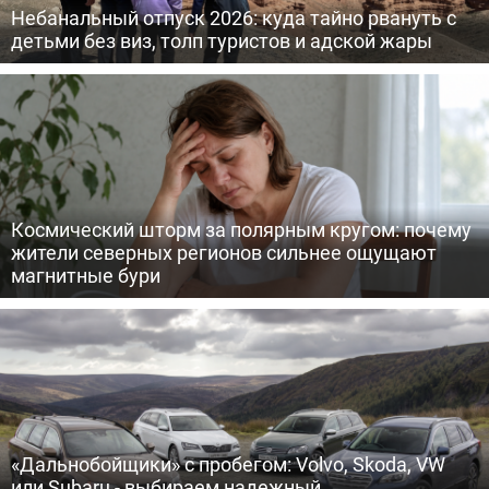
Небанальный отпуск 2026: куда тайно рвануть с
детьми без виз, толп туристов и адской жары
Космический шторм за полярным кругом: почему
жители северных регионов сильнее ощущают
магнитные бури
«Дальнобойщики» с пробегом: Volvo, Skoda, VW
или Subaru - выбираем надежный