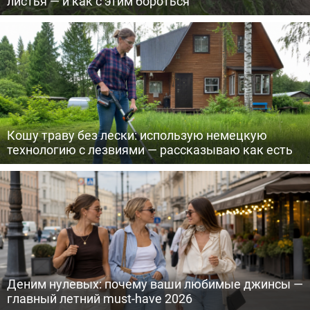
листья — и как с этим бороться
Кошу траву без лески: использую немецкую
технологию с лезвиями — рассказываю как есть
Деним нулевых: почему ваши любимые джинсы —
главный летний must-have 2026