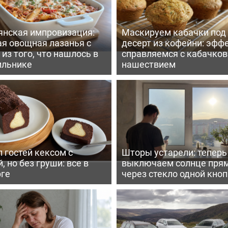
янская импровизация:
Маскируем кабачки под
ая овощная лазанья с
десерт из кофейни: эфф
из того, что нашлось в
справляемся с кабачко
ильнике
нашествием
 гостей кексом с
Шторы устарели: тепер
, но без груши: все в
выключаем солнце пря
рге
через стекло одной кно