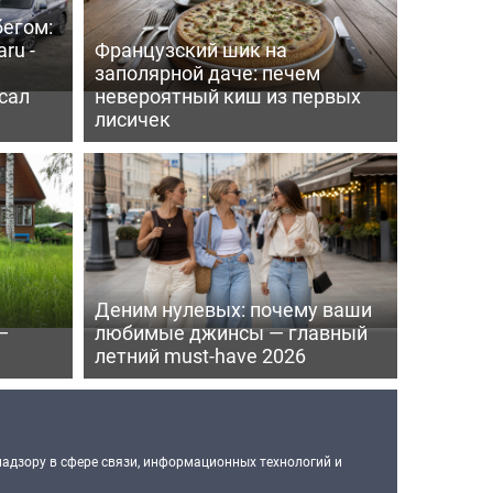
бегом:
ru -
Французский шик на
заполярной даче: печем
сал
невероятный киш из первых
лисичек
Деним нулевых: почему ваши
—
любимые джинсы — главный
летний must-have 2026
надзору в сфере связи, информационных технологий и