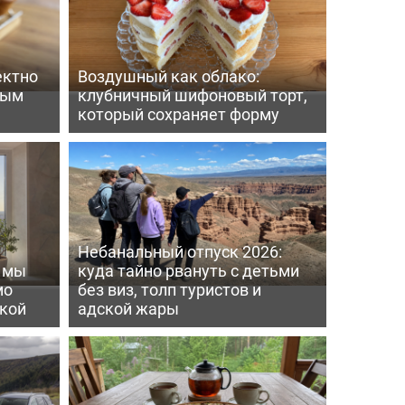
ектно
Воздушный как облако:
вым
клубничный шифоновый торт,
который сохраняет форму
Небанальный отпуск 2026:
ь мы
куда тайно рвануть с детьми
мо
без виз, толп туристов и
пкой
адской жары