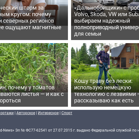
ческий шторм за
«Дальнобойщики» с про
ным кругом: почему
Volvo, Skoda, VW или Suba
и северных регионов
выбираем надежный
ее ощущают магнитные
полноприводный универ
для семьи
Кошу траву без лески:
ин, почему у томатов
использую немецкую
ваются листья — и как с
технологию с лезвиями 
бороться
рассказываю как есть
портажи
|
Авторское
|
Интересное
|
Спорт
d-News» Эл № ФС77-62541 от 27.07.2015 г. выдано Федеральной службой по 