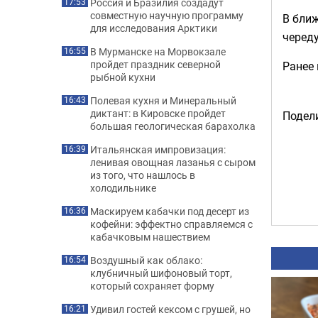
Россия и Бразилия создадут
17:53
совместную научную программу
В ближ
для исследования Арктики
черед
В Мурманске на Морвокзале
16:55
пройдет праздник северной
Ранее
рыбной кухни
Полевая кухня и Минеральный
16:43
диктант: в Кировске пройдет
Подели
большая геологическая барахолка
Итальянская импровизация:
16:39
ленивая овощная лазанья с сыром
из того, что нашлось в
холодильнике
Маскируем кабачки под десерт из
16:36
кофейни: эффектно справляемся с
кабачковым нашествием
Воздушный как облако:
16:54
клубничный шифоновый торт,
который сохраняет форму
Удивил гостей кексом с грушей, но
16:21