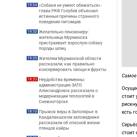
«Собаки не умеют обижаться»:
19:54
глава РКФ Голубев объяснил
истинные причины странного
поведения питомцев
Желательно пенсионеру:
19:50
жительница Мурманска
пристраивает взрослую собаку
породы шпиц
Жителям Мурманской области
19:35
рассказали, как правильно
консервировать овощи и фрукты
Самое
Неудобства временны:
18:33
администрация ЗАТО
Осущес
Александровск рассказала о
стоит 
модернизации теплосетей в
Снежногорске
рискну
есть г
Прыжок веры в Заполярье: в
18:10
Кандалакшском заповеднике
рассказали об опасной жизни
Серьёз
птенцов кайры
стоит 