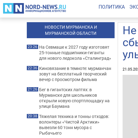
ПОЛИТИКА
ЭК
Не
НОВОСТИ МУРМАНСКА И
МУРМАНСКОЙ ОБЛАСТИ
сб
На Севмаше к 2027 году изготовят
23:26
ул
25-тонные подшипники-гиганты
для нового ледокола «Сталинград»
Киновязание в темноте: мурманчан
22:36
21.05.20
зовут на бесплатный творческий
вечер с просмотром фильма
Бег в гигантских лаптях: в
21:26
Мурманске для школьников
открыли новую спортплощадку на
улице Баумана
Тяжелая техника и тонны отходов:
20:38
волонтеры «Чистой Арктики»
вывезли 60 тонн мусора с
Рыбачьего