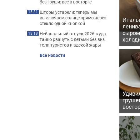
без груши: все в восторге
Шторы устарели: теперь мы
15:31
выключаем солнце прямо через
Италь
стекло одной кнопкой
ленив
сыром 
Небанальный отпуск 2026: куда
13:18
холод
тайно рвануть с детьми без виз,
толп туристов и адской жары
Все новости
Удивил
грушей
восто