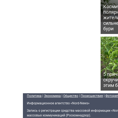
Косми
поляр
жител
сильн
бури
5 прич
скручи
этим 
Политика
|
Экономика
|
Общество
|
Происшествия
|
Фоторе
Информационное агентство «Nord-News»
Запись о регистрации средства массовой информации «Nor
массовых коммуникаций (Роскомнадзор).