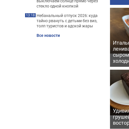
выключаем солнце прямо через
стекло одной кнопкой
Небанальный отпуск 2026: куда
13:18
тайно рвануть с детьми без виз,
толп туристов и адской жары
Все новости
Италь
ленив
сыром 
холод
Удивил
грушей
восто