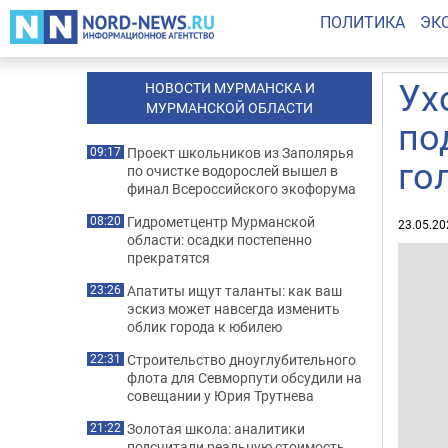
ПОЛИТИКА
ЭК
Ух
НОВОСТИ МУРМАНСКА И
МУРМАНСКОЙ ОБЛАСТИ
по
Проект школьников из Заполярья
09:17
го
по очистке водорослей вышел в
финал Всероссийского экофорума
Гидрометцентр Мурманской
08:20
23.05.20
области: осадки постепенно
прекратятся
Апатиты ищут таланты: как ваш
23:26
эскиз может навсегда изменить
облик города к юбилею
Строительство дноуглубительного
22:31
флота для Севморпути обсудили на
совещании у Юрия Трутнева
Золотая школа: аналитики
21:22
подсчитали реальную стоимость