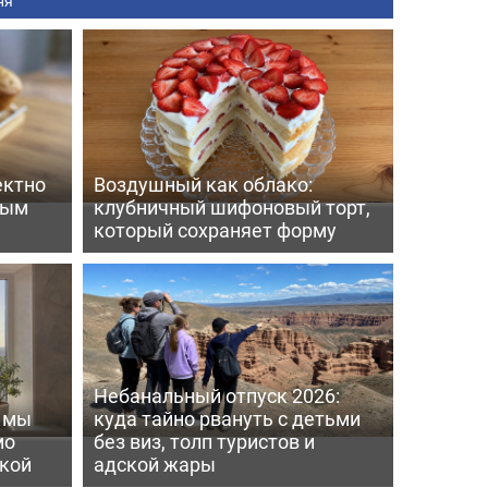
ня
ектно
Воздушный как облако:
вым
клубничный шифоновый торт,
который сохраняет форму
Небанальный отпуск 2026:
ь мы
куда тайно рвануть с детьми
мо
без виз, толп туристов и
пкой
адской жары