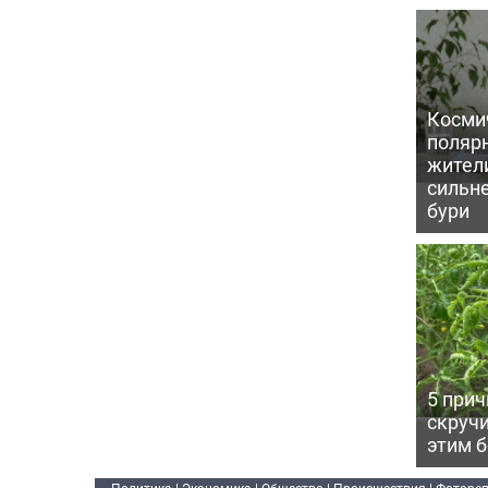
Косми
поляр
жител
сильн
бури
5 прич
скручи
этим 
Политика
|
Экономика
|
Общество
|
Происшествия
|
Фоторе