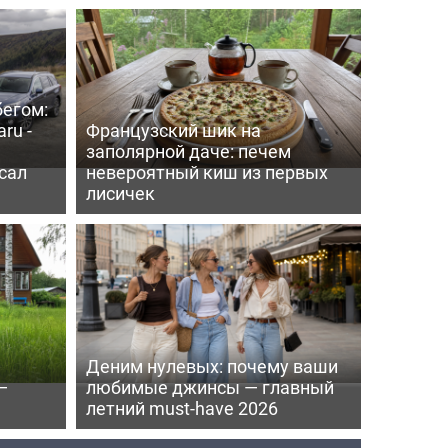
бегом:
ru -
Французский шик на
заполярной даче: печем
сал
невероятный киш из первых
лисичек
Деним нулевых: почему ваши
—
любимые джинсы — главный
летний must-have 2026