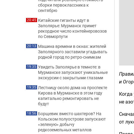
сборки первоклассника к
сентябрю
Китайские гиганты идут в
20:45
Заполярье: Мурманск примет
рекордное число контейнеровозов
по Севморпути
Машина времени в окнах: жителей
20:13
Заполярного заставили угадывать
родной город по ретро-снимкам
Увидеть Заполярье в темноте: в
19:35
Мурманске запускают уникальные
Правил
экскурсии с закрытыми глазами
и Огор
Лестницу около дома на проспекте
19:35
Кирова в Мурманске в этом году
Когда 
капитально ремонтировать не
не азо
будут
Сначал
Борщевик вместо шахтеров? На
18:56
Кольском полуострове запускают
от лук
«зеленую» добычу
редкоземельных металлов
После 