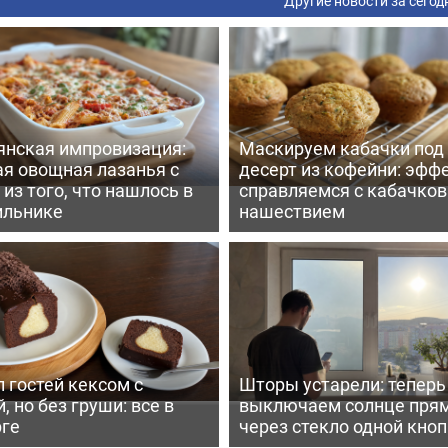
Другие новости за сегод
янская импровизация:
Маскируем кабачки под
ая овощная лазанья с
десерт из кофейни: эфф
из того, что нашлось в
справляемся с кабачко
ильнике
нашествием
 гостей кексом с
Шторы устарели: тепер
, но без груши: все в
выключаем солнце пря
рге
через стекло одной кно