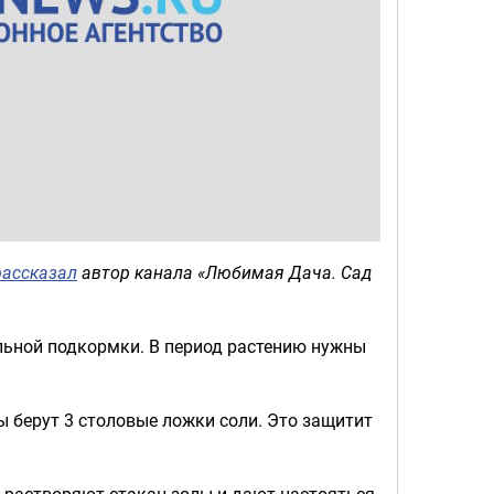
рассказал
автор канала «Любимая Дача. Сад
альной подкормки. В период растению нужны
 берут 3 столовые ложки соли. Это защитит
ы растворяют стакан золы и дают настояться