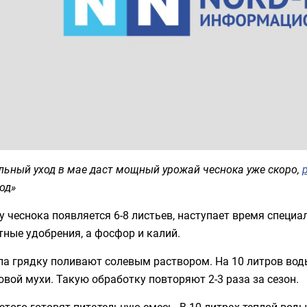
ьный уход в мае даст мощный урожай чеснока уже скоро,
од»
у чеснока появляется 6-8 листьев, наступает время специ
тные удобрения, а фосфор и калий.
а грядку поливают солевым раствором. На 10 литров воды
овой мухи. Такую обработку повторяют 2-3 раза за сезон.
этого готовят питательную смесь. В 10 литрах теплой вод