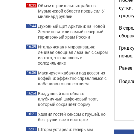
Объем строительных работ в
18:33
сутки.
Мурманской области превысил 61
грядку
миллиард рублей
Духовный щит Арктики: на Новой
17:44
В сер
Земле освятили самый северный
сборо
гарнизонный храм России
Итальянская импровизация:
16:39
Грядку
ленивая овощная лазанья с сыром
почве.
из того, что нашлось в
холодильнике
Ранее
Маскируем кабачки под десерт из
16:36
кофейни: эффектно справляемся с
Подели
кабачковым нашествием
Воздушный как облако:
16:54
клубничный шифоновый торт,
который сохраняет форму
Удивил гостей кексом с грушей, но
16:21
без груши: все в восторге
Шторы устарели: теперь мы
15:31