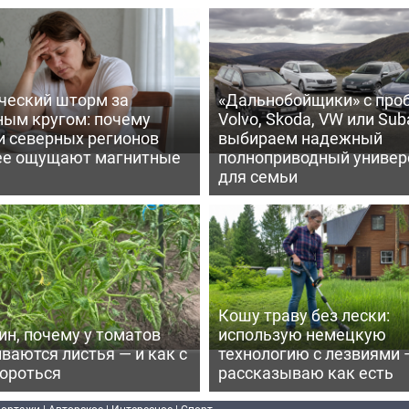
ческий шторм за
«Дальнобойщики» с про
ным кругом: почему
Volvo, Skoda, VW или Suba
и северных регионов
выбираем надежный
ее ощущают магнитные
полноприводный универ
для семьи
Кошу траву без лески:
ин, почему у томатов
использую немецкую
ваются листья — и как с
технологию с лезвиями 
бороться
рассказываю как есть
портажи
|
Авторское
|
Интересное
|
Спорт