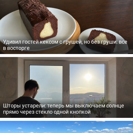
Удивил гостей кексом с грушей, но без груши: все
в восторге
Шторы устарели: теперь мы выключаем солнце
прямо через стекло одной кнопкой