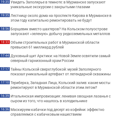
Увидеть Заполярье в темноте: в Мурманске запускают
19:35
уникальные экскурсии с закрытыми глазами
Лестницу около дома на проспекте Кирова в Мурманске в
19:35
этом году капитально ремонтировать не будут
Борщевик вместо шахтеров? На Кольском полуострове
18:56
запускают «зеленую» добычу редкоземельных металлов
Объем строительных работ в Мурманской области
18:33
превысил 61 миллиард рублей
Духовный щит Арктики: на Новой Земле освятили самый
17:44
северный гарнизонный храм России
Тайны Кольской сверхглубокой: музей Заполярного
17:17
показал уникальный артефакт от легендарной скважины
Териберка, Западная Лица, Кольский залив: какие мосты
17:10
ремонтируют в Мурманской области этим летом?
Итальянская импровизация: ленивая овощная лазанья с
16:39
сыром из того, что нашлось в холодильнике
Маскируем кабачки под десерт из кофейни: эффектно
16:36
справляемся с кабачковым нашествием