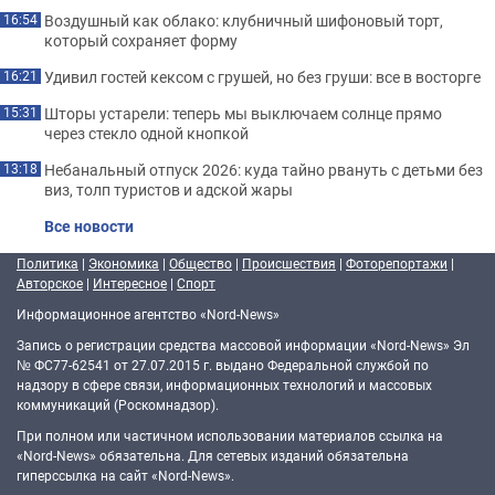
Воздушный как облако: клубничный шифоновый торт,
16:54
который сохраняет форму
Удивил гостей кексом с грушей, но без груши: все в восторге
16:21
Шторы устарели: теперь мы выключаем солнце прямо
15:31
через стекло одной кнопкой
Небанальный отпуск 2026: куда тайно рвануть с детьми без
13:18
виз, толп туристов и адской жары
Все новости
Политика
|
Экономика
|
Общество
|
Происшествия
|
Фоторепортажи
|
Авторское
|
Интересное
|
Спорт
Информационное агентство «Nord-News»
Запись о регистрации средства массовой информации «Nord-News» Эл
№ ФС77-62541 от 27.07.2015 г. выдано Федеральной службой по
надзору в сфере связи, информационных технологий и массовых
коммуникаций (Роскомнадзор).
При полном или частичном использовании материалов ссылка на
«Nord-News» обязательна. Для сетевых изданий обязательна
гиперссылка на сайт «Nord-News».