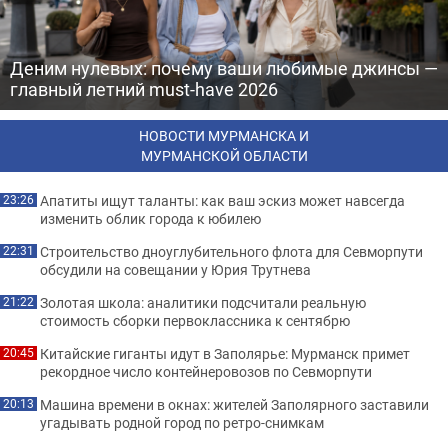
Деним нулевых: почему ваши любимые джинсы —
главный летний must-have 2026
НОВОСТИ МУРМАНСКА И
МУРМАНСКОЙ ОБЛАСТИ
Апатиты ищут таланты: как ваш эскиз может навсегда
23:26
изменить облик города к юбилею
Строительство дноуглубительного флота для Севморпути
22:31
обсудили на совещании у Юрия Трутнева
Золотая школа: аналитики подсчитали реальную
21:22
стоимость сборки первоклассника к сентябрю
Китайские гиганты идут в Заполярье: Мурманск примет
20:45
рекордное число контейнеровозов по Севморпути
Машина времени в окнах: жителей Заполярного заставили
20:13
угадывать родной город по ретро-снимкам