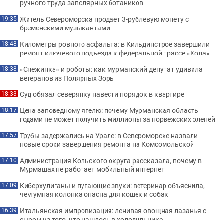
ручного труда заполярных ботаников
Житель Североморска продает 3-рублевую монету с
19:35
бременскими музыкантами
Километры ровного асфальта: в Кильдинстрое завершили
18:48
ремонт ключевого подъезда к федеральной трассе «Кола»
«Снежинка» и роботы: как мурманский депутат удивила
18:38
ветеранов из Полярных Зорь
Суд обязал северянку навести порядок в квартире
18:33
Цена заповедному ягелю: почему Мурманская область
18:17
годами не может получить миллионы за норвежских оленей
Трубы задержались на Урале: в Североморске назвали
17:57
новые сроки завершения ремонта на Комсомольской
Администрация Кольского округа рассказала, почему в
17:10
Мурмашах не работает мобильный интернет
Киберхулиганы и пугающие звуки: ветеринар объяснила,
17:09
чем умная колонка опасна для кошек и собак
Итальянская импровизация: ленивая овощная лазанья с
16:39
сыром из того, что нашлось в холодильнике