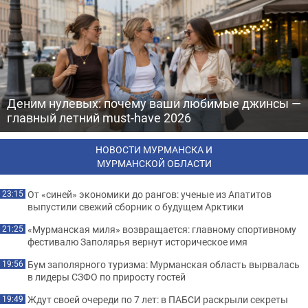
Деним нулевых: почему ваши любимые джинсы —
главный летний must-have 2026
НОВОСТИ МУРМАНСКА И
МУРМАНСКОЙ ОБЛАСТИ
От «синей» экономики до рангов: ученые из Апатитов
23:15
выпустили свежий сборник о будущем Арктики
«Мурманская миля» возвращается: главному спортивному
21:25
фестивалю Заполярья вернут историческое имя
Бум заполярного туризма: Мурманская область вырвалась
19:56
в лидеры СЗФО по приросту гостей
Ждут своей очереди по 7 лет: в ПАБСИ раскрыли секреты
19:49