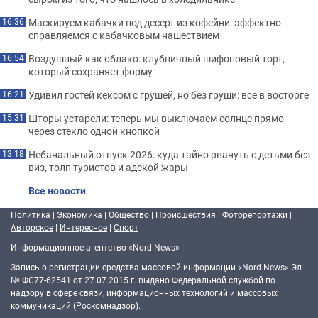
Маскируем кабачки под десерт из кофейни: эффектно
16:36
справляемся с кабачковым нашествием
Воздушный как облако: клубничный шифоновый торт,
16:54
который сохраняет форму
Удивил гостей кексом с грушей, но без груши: все в восторге
16:21
Шторы устарели: теперь мы выключаем солнце прямо
15:31
через стекло одной кнопкой
Небанальный отпуск 2026: куда тайно рвануть с детьми без
13:18
виз, толп туристов и адской жары
Все новости
Политика
|
Экономика
|
Общество
|
Происшествия
|
Фоторепортажи
|
Авторское
|
Интересное
|
Спорт
Информационное агентство «Nord-News»
Запись о регистрации средства массовой информации «Nord-News» Эл
№ ФС77-62541 от 27.07.2015 г. выдано Федеральной службой по
надзору в сфере связи, информационных технологий и массовых
коммуникаций (Роскомнадзор).