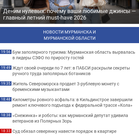
Деним нулевых: почему ваши любимые джинсы —
главный летний must-have 2026
НОВОСТИ МУРМАНСКА И
МУРМАНСКОЙ ОБЛАСТИ
Бум заполярного туризма: Мурманская область вырвалась
19:56
в лидеры СЗФО по приросту гостей
Ждут своей очереди по 7 лет: в ПАБСИ раскрыли секреты
19:49
ручного труда заполярных ботаников
Житель Североморска продает 3-рублевую монету с
19:35
бременскими музыкантами
Километры ровного асфальта: в Кильдинстрое завершили
18:48
ремонт ключевого подъезда к федеральной трассе «Кола»
«Снежинка» и роботы: как мурманский депутат удивила
18:38
ветеранов из Полярных Зорь
Суд обязал северянку навести порядок в квартире
18:33