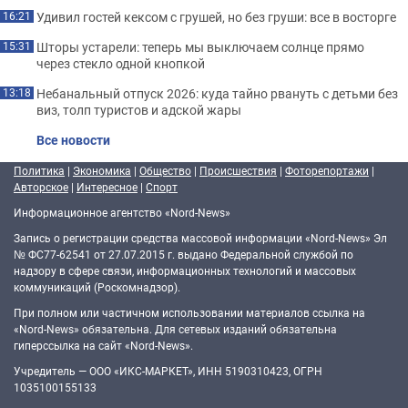
Удивил гостей кексом с грушей, но без груши: все в восторге
16:21
Шторы устарели: теперь мы выключаем солнце прямо
15:31
через стекло одной кнопкой
Небанальный отпуск 2026: куда тайно рвануть с детьми без
13:18
виз, толп туристов и адской жары
Все новости
Политика
|
Экономика
|
Общество
|
Происшествия
|
Фоторепортажи
|
Авторское
|
Интересное
|
Спорт
Информационное агентство «Nord-News»
Запись о регистрации средства массовой информации «Nord-News» Эл
№ ФС77-62541 от 27.07.2015 г. выдано Федеральной службой по
надзору в сфере связи, информационных технологий и массовых
коммуникаций (Роскомнадзор).
При полном или частичном использовании материалов ссылка на
«Nord-News» обязательна. Для сетевых изданий обязательна
гиперссылка на сайт «Nord-News».
Учредитель — ООО «ИКС-МАРКЕТ», ИНН 5190310423, ОГРН
1035100155133