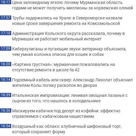
Цена заповедному ягелю: почему Мурманская область
18:17
годами не может получить миллионы за норвежских оленей
Трубы задержались на Урале: в Североморске назвали
17:57
новые сроки завершения ремонта на Комсомольской
Администрация Кольского округа рассказала, почему в
17:10
Мурмашах не работает мобильный интернет
Киберхулиганы и пугающие звуки: ветеринар объяснила,
17:09
чем умная колонка опасна для кошек и собак
«Картина грустная»: мурманчане пожаловались на
16:20
отсутствие ремонта в школе № 42
Подземный кабель или сквер: Александр Лихолат объяснил
16:14
жителям Колы логику раскопок во дворах
Итальянская импровизация: ленивая овощная лазанья с
16:39
сыром из того, что нашлось в холодильнике
Маскируем кабачки под десерт из кофейни: эффектно
16:36
справляемся с кабачковым нашествием
Воздушный как облако: клубничный шифоновый торт,
16:54
который сохраняет форму