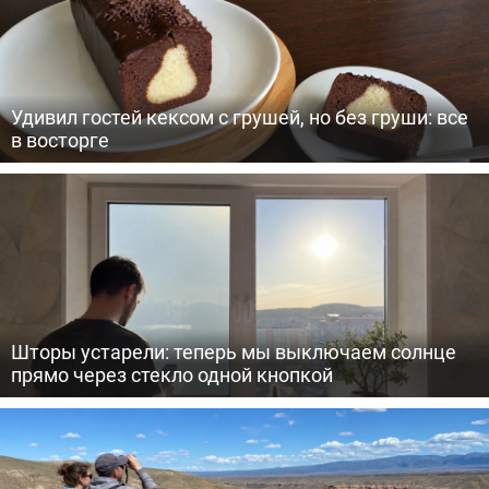
Удивил гостей кексом с грушей, но без груши: все
в восторге
Шторы устарели: теперь мы выключаем солнце
прямо через стекло одной кнопкой