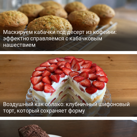
Маскируем кабачки под десерт из кофейни:
эффектно справляемся с кабачковым
нашествием
Воздушный как облако: клубничный шифоновый
торт, который сохраняет форму