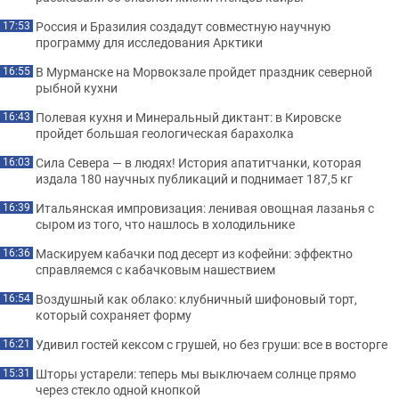
Россия и Бразилия создадут совместную научную
17:53
программу для исследования Арктики
В Мурманске на Морвокзале пройдет праздник северной
16:55
рыбной кухни
Полевая кухня и Минеральный диктант: в Кировске
16:43
пройдет большая геологическая барахолка
Сила Севера — в людях! История апатитчанки, которая
16:03
издала 180 научных публикаций и поднимает 187,5 кг
Итальянская импровизация: ленивая овощная лазанья с
16:39
сыром из того, что нашлось в холодильнике
Маскируем кабачки под десерт из кофейни: эффектно
16:36
справляемся с кабачковым нашествием
Воздушный как облако: клубничный шифоновый торт,
16:54
который сохраняет форму
Удивил гостей кексом с грушей, но без груши: все в восторге
16:21
Шторы устарели: теперь мы выключаем солнце прямо
15:31
через стекло одной кнопкой