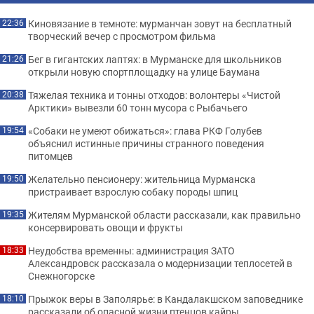
Киновязание в темноте: мурманчан зовут на бесплатный
22:36
творческий вечер с просмотром фильма
Бег в гигантских лаптях: в Мурманске для школьников
21:26
открыли новую спортплощадку на улице Баумана
Тяжелая техника и тонны отходов: волонтеры «Чистой
20:38
Арктики» вывезли 60 тонн мусора с Рыбачьего
«Собаки не умеют обижаться»: глава РКФ Голубев
19:54
объяснил истинные причины странного поведения
питомцев
Желательно пенсионеру: жительница Мурманска
19:50
пристраивает взрослую собаку породы шпиц
Жителям Мурманской области рассказали, как правильно
19:35
консервировать овощи и фрукты
Неудобства временны: администрация ЗАТО
18:33
Александровск рассказала о модернизации теплосетей в
Снежногорске
Прыжок веры в Заполярье: в Кандалакшском заповеднике
18:10
рассказали об опасной жизни птенцов кайры