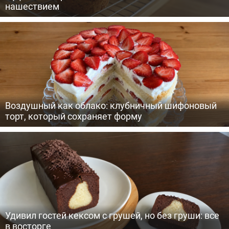
нашествием
Воздушный как облако: клубничный шифоновый
торт, который сохраняет форму
Удивил гостей кексом с грушей, но без груши: все
в восторге