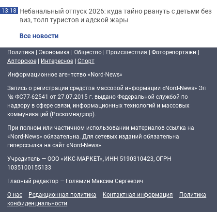
Небанальный отпуск 2026: куда тайно рвануть с детьми без
13:18
виз, толп туристов и адской жары
Все новости
Политика
|
Экономика
|
Общество
|
Происшествия
|
Фоторепортажи
|
Авторское
|
Интересное
|
Спорт
Информационное агентство «Nord-News»
Запись о регистрации средства массовой информации «Nord-News» Эл
№ ФС77-62541 от 27.07.2015 г. выдано Федеральной службой по
надзору в сфере связи, информационных технологий и массовых
коммуникаций (Роскомнадзор).
При полном или частичном использовании материалов ссылка на
«Nord-News» обязательна. Для сетевых изданий обязательна
гиперссылка на сайт «Nord-News».
Учредитель — ООО «ИКС-МАРКЕТ», ИНН 5190310423, ОГРН
1035100155133
Главный редактор — Голямин Максим Сергеевич
О нас
Редакционная политика
Контактная информация
Политика
конфиденциальности