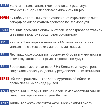
Золотая школа: аналитики подсчитали реальную
21:22
стоимость сборки первоклассника к сентябрю
Китайские гиганты идут в Заполярье: Мурманск примет
20:45
рекордное число контейнеровозов по Севморпути
Машина времени в окнах: жителей Заполярного заставили
20:13
угадывать родной город по ретро-снимкам
Увидеть Заполярье в темноте: в Мурманске запускают
19:35
уникальные экскурсии с закрытыми глазами
Лестницу около дома на проспекте Кирова в Мурманске в
19:35
этом году капитально ремонтировать не будут
Борщевик вместо шахтеров? На Кольском полуострове
18:56
запускают «зеленую» добычу редкоземельных металлов
Объем строительных работ в Мурманской области
18:33
превысил 61 миллиард рублей
Духовный щит Арктики: на Новой Земле освятили самый
17:44
северный гарнизонный храм России
Тайны Кольской сверхглубокой: музей Заполярного
17:17