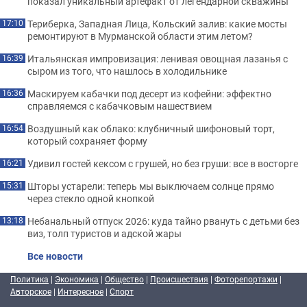
показал уникальный артефакт от легендарной скважины
Териберка, Западная Лица, Кольский залив: какие мосты
17:10
ремонтируют в Мурманской области этим летом?
Итальянская импровизация: ленивая овощная лазанья с
16:39
сыром из того, что нашлось в холодильнике
Маскируем кабачки под десерт из кофейни: эффектно
16:36
справляемся с кабачковым нашествием
Воздушный как облако: клубничный шифоновый торт,
16:54
который сохраняет форму
Удивил гостей кексом с грушей, но без груши: все в восторге
16:21
Шторы устарели: теперь мы выключаем солнце прямо
15:31
через стекло одной кнопкой
Небанальный отпуск 2026: куда тайно рвануть с детьми без
13:18
виз, толп туристов и адской жары
Все новости
Политика
|
Экономика
|
Общество
|
Происшествия
|
Фоторепортажи
|
Авторское
|
Интересное
|
Спорт