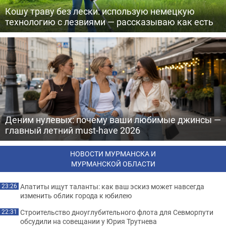
Кошу траву без лески: использую немецкую
технологию с лезвиями — рассказываю как есть
Деним нулевых: почему ваши любимые джинсы —
главный летний must-have 2026
НОВОСТИ МУРМАНСКА И
МУРМАНСКОЙ ОБЛАСТИ
Апатиты ищут таланты: как ваш эскиз может навсегда
23:26
изменить облик города к юбилею
Строительство дноуглубительного флота для Севморпути
22:31
обсудили на совещании у Юрия Трутнева