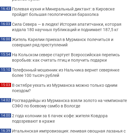
Полевая кухня и Минеральный диктант: в Кировске
16:43
пройдет большая геологическая барахолка
Сила Севера — в людях! История апатитчанки, которая
16:03
издала 180 научных публикаций и поднимает 187,5 кг
Житель Карелии приехал в Мурманск полечиться и
16:00
совершил ряд преступлений
На Кольском севере стартует Всероссийская перепись
15:54
воробьев: как считать птиц и получить подарки
Телефонный мошенник из Нальчика вернет северянке
15:10
более 100 тысяч рублей
В октябре уехать из Мурманска можно только одним
15:03
поездом?
Росгвардейцы из Мурманска взяли золото на чемпионате
14:02
СЗФО по боевому самбо в Вологде
2 года колонии за 6 пачек кофе: жителя Ковдора
14:00
подозревают в краже
Итальянская импровизация: ленивая овощная лазанья с
16:39