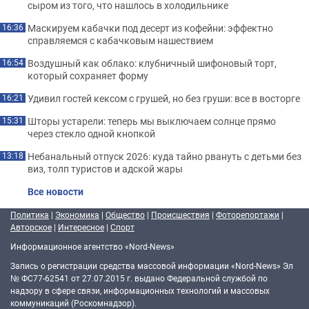
сыром из того, что нашлось в холодильнике
Маскируем кабачки под десерт из кофейни: эффектно
16:36
справляемся с кабачковым нашествием
Воздушный как облако: клубничный шифоновый торт,
16:54
который сохраняет форму
Удивил гостей кексом с грушей, но без груши: все в восторге
16:21
Шторы устарели: теперь мы выключаем солнце прямо
15:31
через стекло одной кнопкой
Небанальный отпуск 2026: куда тайно рвануть с детьми без
13:18
виз, толп туристов и адской жары
Все новости
Политика
|
Экономика
|
Общество
|
Происшествия
|
Фоторепортажи
|
Авторское
|
Интересное
|
Спорт
Информационное агентство «Nord-News»
Запись о регистрации средства массовой информации «Nord-News» Эл
№ ФС77-62541 от 27.07.2015 г. выдано Федеральной службой по
надзору в сфере связи, информационных технологий и массовых
коммуникаций (Роскомнадзор).