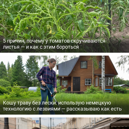
5 причин, почему у томатов скручиваются
листья — и как с этим бороться
Кошу траву без лески: использую немецкую
технологию с лезвиями — рассказываю как есть