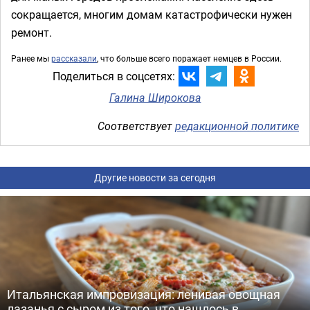
сокращается, многим домам катастрофически нужен
ремонт.
Ранее мы
рассказали
, что больше всего поражает немцев в России.
Поделиться в соцсетях:
Галина Широкова
Соответствует
редакционной политике
Другие новости за сегодня
Итальянская импровизация: ленивая овощная
лазанья с сыром из того, что нашлось в