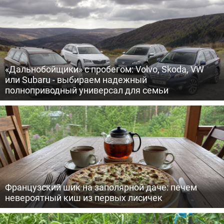
«Дальнобойщики» с пробегом: Volvo, Skoda, VW
или Subaru - выбираем надежный
полноприводный универсал для семьи
Французский шик на заполярной даче: печем
невероятный киш из первых лисичек