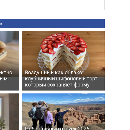
ня
ектно
Воздушный как облако:
вым
клубничный шифоновый торт,
который сохраняет форму
Небанальный отпуск 2026: