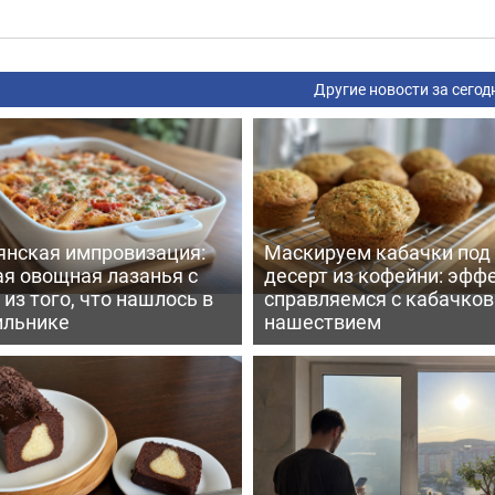
Другие новости за сегод
янская импровизация:
Маскируем кабачки под
ая овощная лазанья с
десерт из кофейни: эфф
из того, что нашлось в
справляемся с кабачко
ильнике
нашествием