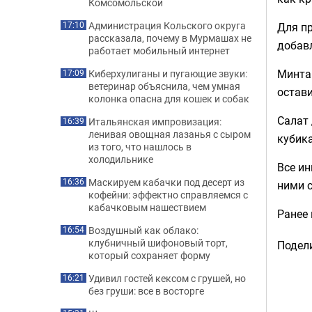
Комсомольской
Администрация Кольского округа
Для пр
17:10
рассказала, почему в Мурмашах не
добавл
работает мобильный интернет
Минтай
Киберхулиганы и пугающие звуки:
17:09
ветеринар объяснила, чем умная
остави
колонка опасна для кошек и собак
Салат 
Итальянская импровизация:
16:39
ленивая овощная лазанья с сыром
кубик
из того, что нашлось в
холодильнике
Все ин
Маскируем кабачки под десерт из
16:36
ними с
кофейни: эффектно справляемся с
кабачковым нашествием
Ранее
Воздушный как облако:
16:54
клубничный шифоновый торт,
Подели
который сохраняет форму
Удивил гостей кексом с грушей, но
16:21
без груши: все в восторге