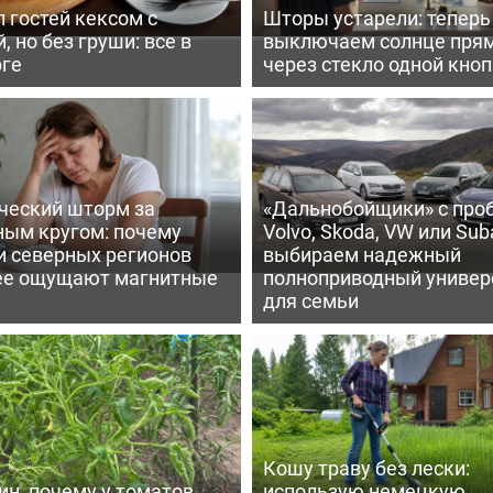
 гостей кексом с
Шторы устарели: тепер
, но без груши: все в
выключаем солнце пря
рге
через стекло одной кно
ческий шторм за
«Дальнобойщики» с про
ным кругом: почему
Volvo, Skoda, VW или Suba
и северных регионов
выбираем надежный
ее ощущают магнитные
полноприводный универ
для семьи
Кошу траву без лески:
ин, почему у томатов
использую немецкую