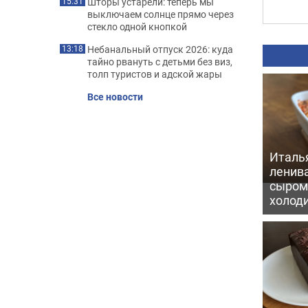
Шторы устарели: теперь мы
15:31
выключаем солнце прямо через
стекло одной кнопкой
Небанальный отпуск 2026: куда
13:18
тайно рвануть с детьми без виз,
толп туристов и адской жары
Все новости
Италь
ленив
сыром 
холод