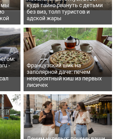
ь мы
куда тайно рвануть с детьми
мо
без виз, толп туристов и
пкой
адской жары
бегом:
ru -
Французский шик на
заполярной даче: печем
сал
невероятный киш из первых
лисичек
Деним нулевых: почему ваши