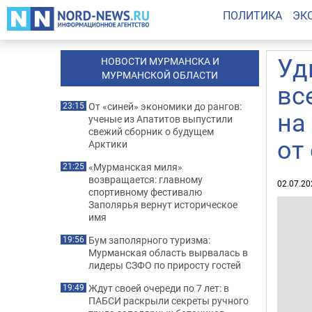
ПОЛИТИКА
ЭК
Уд
НОВОСТИ МУРМАНСКА И
МУРМАНСКОЙ ОБЛАСТИ
вс
От «синей» экономики до рангов:
23:15
на
ученые из Апатитов выпустили
свежий сборник о будущем
от
Арктики
«Мурманская миля»
21:25
возвращается: главному
02.07.20
спортивному фестивалю
Заполярья вернут историческое
имя
Бум заполярного туризма:
19:56
Мурманская область вырвалась в
лидеры СЗФО по приросту гостей
Ждут своей очереди по 7 лет: в
19:49
ПАБСИ раскрыли секреты ручного