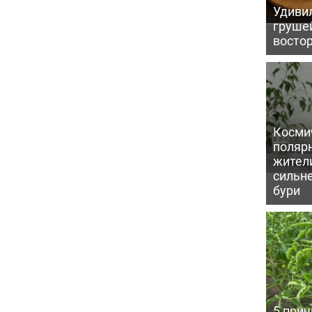
Удивил
грушей
восто
Косми
поляр
жител
сильн
бури
5 прич