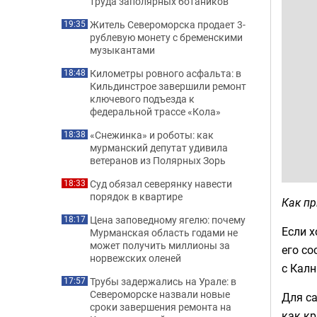
труда заполярных ботаников
Житель Североморска продает 3-
19:35
рублевую монету с бременскими
музыкантами
Километры ровного асфальта: в
18:48
Кильдинстрое завершили ремонт
ключевого подъезда к
федеральной трассе «Кола»
«Снежинка» и роботы: как
18:38
мурманский депутат удивила
ветеранов из Полярных Зорь
Суд обязал северянку навести
18:33
порядок в квартире
Как пр
Цена заповедному ягелю: почему
18:17
Если х
Мурманская область годами не
может получить миллионы за
его со
норвежских оленей
с Калн
Трубы задержались на Урале: в
17:57
Североморске назвали новые
Для са
сроки завершения ремонта на
как к