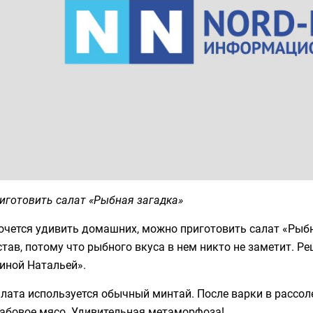
иготовить салат «Рыбная загадка»
очется удивить домашних, можно приготовить салат «Рыбна
став, потому что рыбного вкуса в нем никто не заметит. Р
иной Натальей».
лата используется обычный минтай. После варки в рассоле 
рабовое мясо. Удивительная метаморфоза!