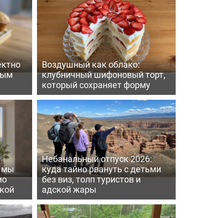
ектно
Воздушный как облако:
вым
клубничный шифоновый торт,
который сохраняет форму
Небанальный отпуск 2026:
ь мы
куда тайно рвануть с детьми
мо
без виз, толп туристов и
пкой
адской жары