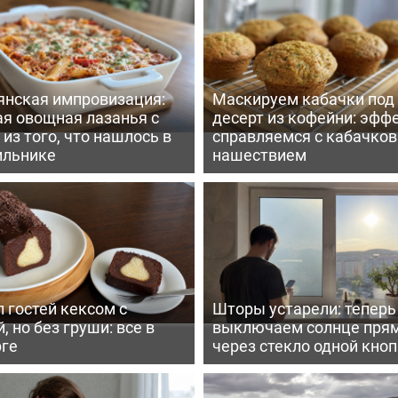
янская импровизация:
Маскируем кабачки под
ая овощная лазанья с
десерт из кофейни: эфф
из того, что нашлось в
справляемся с кабачко
ильнике
нашествием
 гостей кексом с
Шторы устарели: тепер
, но без груши: все в
выключаем солнце пря
рге
через стекло одной кно