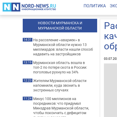
ПОЛИТИКА
ЭК
Ра
НОВОСТИ МУРМАНСКА И
МУРМАНСКОЙ ОБЛАСТИ
ка
На расселение «авариек» в
14:31
об
Мурманской области нужно 13
миллиардов: власти нашли способ
надавить на застройщиков
03.07.20
Мурманская область вошла в
13:19
топ-2 по потере скота в России:
поголовье рухнуло на 34%
Жителям Мурманской области
12:23
напомнили, куда звонить в
экстренных случаях
Минус 100 миллионов на
11:24
посредников: что придумал
Минздрав Мурманской области,
чтобы покончить с дефицитом