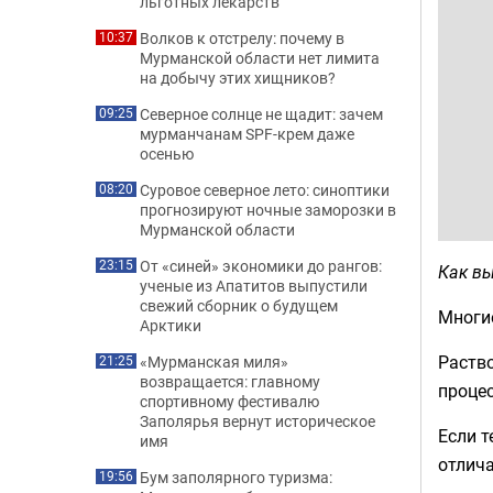
льготных лекарств
Волков к отстрелу: почему в
10:37
Мурманской области нет лимита
на добычу этих хищников?
Северное солнце не щадит: зачем
09:25
мурманчанам SPF-крем даже
осенью
Суровое северное лето: синоптики
08:20
прогнозируют ночные заморозки в
Мурманской области
От «синей» экономики до рангов:
23:15
Как в
ученые из Апатитов выпустили
свежий сборник о будущем
Многие
Арктики
Раство
«Мурманская миля»
21:25
возвращается: главному
проце
спортивному фестивалю
Заполярья вернут историческое
Если т
имя
отлича
Бум заполярного туризма:
19:56