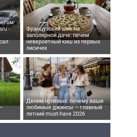
бегом:
ru -
Французский шик на
заполярной даче: печем
сал
невероятный киш из первых
лисичек
Деним нулевых: почему ваши
—
любимые джинсы — главный
летний must-have 2026