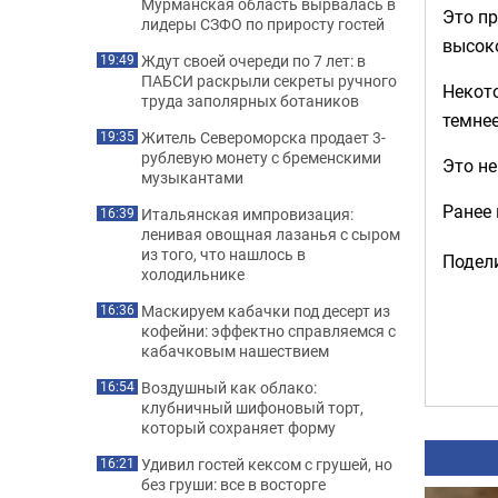
Мурманская область вырвалась в
Это пр
лидеры СЗФО по приросту гостей
высок
Ждут своей очереди по 7 лет: в
19:49
ПАБСИ раскрыли секреты ручного
Некот
труда заполярных ботаников
темнее
Житель Североморска продает 3-
19:35
рублевую монету с бременскими
Это не
музыкантами
Ранее
Итальянская импровизация:
16:39
ленивая овощная лазанья с сыром
из того, что нашлось в
Подели
холодильнике
Маскируем кабачки под десерт из
16:36
кофейни: эффектно справляемся с
кабачковым нашествием
Воздушный как облако:
16:54
клубничный шифоновый торт,
который сохраняет форму
Удивил гостей кексом с грушей, но
16:21
без груши: все в восторге