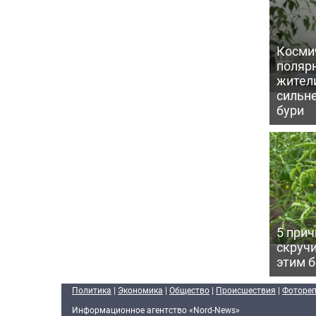
Косми
поляр
жител
сильн
бури
5 прич
скручи
этим 
Политика
|
Экономика
|
Общество
|
Происшествия
|
Фоторе
Информационное агентство «Nord-News»