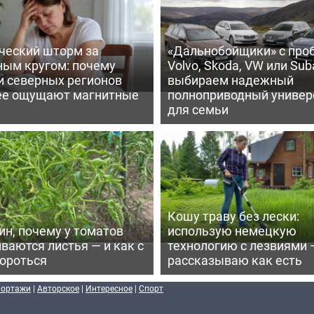
ческий шторм за
«Дальнобойщики» с про
ным кругом: почему
Volvo, Skoda, VW или Suba
и северных регионов
выбираем надежный
ее ощущают магнитные
полноприводный универ
для семьи
Кошу траву без лески:
ин, почему у томатов
использую немецкую
ваются листья — и как с
технологию с лезвиями 
бороться
рассказываю как есть
портажи
|
Авторское
|
Интересное
|
Спорт