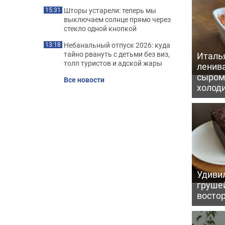
Шторы устарели: теперь мы
15:31
выключаем солнце прямо через
стекло одной кнопкой
Небанальный отпуск 2026: куда
13:18
тайно рвануть с детьми без виз,
Италь
толп туристов и адской жары
ленив
сыром 
Все новости
холод
Удивил
грушей
восто