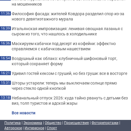
на мошенников
Философия фасада: жителей Ковдора разделил спор из-за
11:36
нового девятиэтажного мурала
Итальянская импровизация: ленивая овощная лазанья с
16:39
сыром из того, что нашлось в холодильнике
Маскируем кабачки под десерт из кофейни: эффектно
16:36
справляемся с кабачковым нашествием
Воздушный как облако: клубничный шифоновый торт,
16:54
который сохраняет форму
Удивил гостей кексом с грушей, но без груши: все в восторге
16:21
Шторы устарели: теперь мы выключаем солнце прямо
15:31
через стекло одной кнопкой
Небанальный отпуск 2026: куда тайно рвануть с детьми без
13:18
виз, толп туристов и адской жары
Все новости
Политика
|
Экономика
|
Общество
|
Происшествия
|
Фоторепортажи
|
Авторское
|
Интересное
|
Спорт