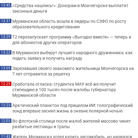
«Средства нашлись!»: Донорам в Мончегорске выплатят
13:45
законные деньги
Мурманская область вошла в лидеры по СЗФО по росту
13:31
образовательного кредитования
Т2 перезапускает программу «Выгодно вместе» — теперь и
13:29
для абонентов других операторов
В Мурманске выберут лучшего народного дружинника: как
13:22
подать заявку и получить награду
Зарезавшая своего знакомого жительница Мончегорска на
13:05
7 лет отправится за решетку
Сработала огласка: студентка МАУ всё же получит
12:25
стипендию в 100 тысяч после жалобы губернатору
Мурманской области
Арктический планктон под прицелом ИИ: голографический
12:23
зонд впервые заснял жизнь в океане полярной ночью
Во флотской столице после жалоб жителей массово чинят
12:03
разбитые лестницы и трапы
Житель Мурманска хотел купить автомобиль, но нарвался
11:43