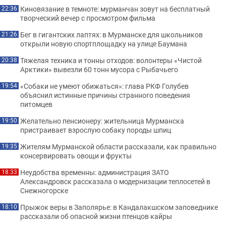
Киновязание в темноте: мурманчан зовут на бесплатный
22:36
творческий вечер с просмотром фильма
Бег в гигантских лаптях: в Мурманске для школьников
21:26
открыли новую спортплощадку на улице Баумана
Тяжелая техника и тонны отходов: волонтеры «Чистой
20:38
Арктики» вывезли 60 тонн мусора с Рыбачьего
«Собаки не умеют обижаться»: глава РКФ Голубев
19:54
объяснил истинные причины странного поведения
питомцев
Желательно пенсионеру: жительница Мурманска
19:50
пристраивает взрослую собаку породы шпиц
Жителям Мурманской области рассказали, как правильно
19:35
консервировать овощи и фрукты
Неудобства временны: администрация ЗАТО
18:33
Александровск рассказала о модернизации теплосетей в
Снежногорске
Прыжок веры в Заполярье: в Кандалакшском заповеднике
18:10
рассказали об опасной жизни птенцов кайры