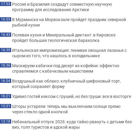
Россия и Бразилия создадут совместную научную
17:53
программу для исследования Арктики
В Мурманске на Морвокзале пройдет праздник северной
16:55
рыбной кухни
Полевая кухня и Минеральный диктант: в Кировске
16:43
пройдет большая геологическая барахолка
Итальянская импровизация: ленивая овощная лазанья с
16:39
сыром из того, что нашлось в холодильнике
Маскируем кабачки под десерт из кофейни: эффектно
16:36
справляемся с кабачковым нашествием
Воздушный как облако: клубничный шифоновый торт,
16:54
который сохраняет форму
Удивил гостей кексом с грушей, но без груши: все в восторге
16:21
Шторы устарели: теперь мы выключаем солнце прямо
15:31
через стекло одной кнопкой
Небанальный отпуск 2026: куда тайно рвануть с детьми без
13:18
виз, толп туристов и адской жары