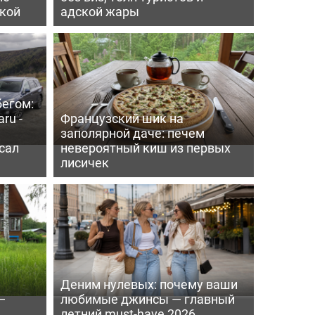
пкой
адской жары
бегом:
ru -
Французский шик на
заполярной даче: печем
сал
невероятный киш из первых
лисичек
Деним нулевых: почему ваши
—
любимые джинсы — главный
летний must-have 2026