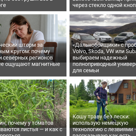
рге
через стекло одной кно
ческий шторм за
«Дальнобойщики» с про
ным кругом: почему
Volvo, Skoda, VW или Suba
и северных регионов
выбираем надежный
ее ощущают магнитные
полноприводный универ
для семьи
Кошу траву без лески:
ин, почему у томатов
использую немецкую
ваются листья — и как с
технологию с лезвиями 
бороться
рассказываю как есть