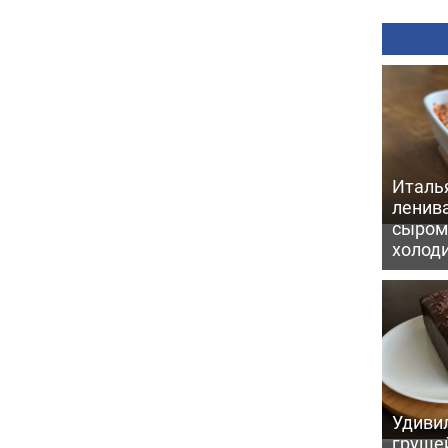
Италь
ленив
сыром 
холод
Удивил
грушей