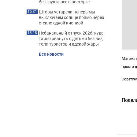
без груши: все в восторге
Шторы устарели: теперь мы
15:31
выключаем солнце прямо через
стекло одной кнопкой
Небанальный отпуск 2026: куда
13:18
тайно рвануть с детьми без виз,
толп туристов и адской жары
Все новости
Математи
просто д
Советуе
Подели