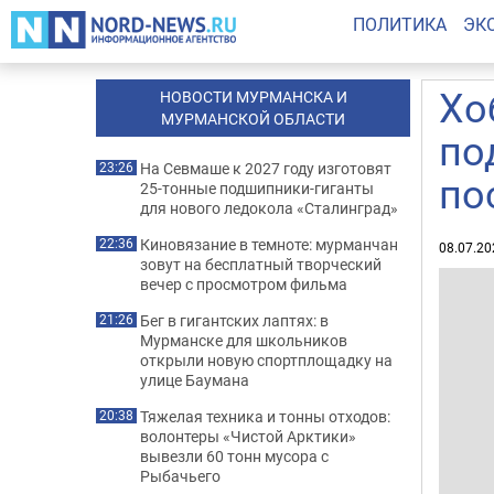
ПОЛИТИКА
ЭК
Хо
НОВОСТИ МУРМАНСКА И
МУРМАНСКОЙ ОБЛАСТИ
по
На Севмаше к 2027 году изготовят
23:26
по
25-тонные подшипники-гиганты
для нового ледокола «Сталинград»
Киновязание в темноте: мурманчан
22:36
08.07.20
зовут на бесплатный творческий
вечер с просмотром фильма
Бег в гигантских лаптях: в
21:26
Мурманске для школьников
открыли новую спортплощадку на
улице Баумана
Тяжелая техника и тонны отходов:
20:38
волонтеры «Чистой Арктики»
вывезли 60 тонн мусора с
Рыбачьего