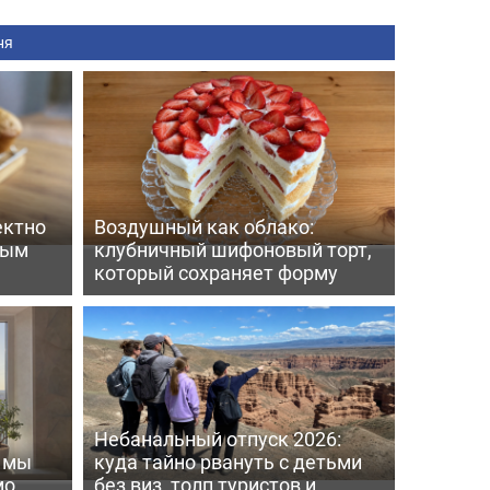
ня
ектно
Воздушный как облако:
вым
клубничный шифоновый торт,
который сохраняет форму
Небанальный отпуск 2026:
ь мы
куда тайно рвануть с детьми
мо
без виз, толп туристов и