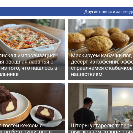
Другие новости за сегод
янская импровизация:
Маскируем кабачки под
ая овощная лазанья с
десерт из кофейни: эфф
из того, что нашлось в
справляемся с кабачко
ильнике
нашествием
 гостей кексом с
Шторы устарели: тепер
, но без груши: все в
выключаем солнце пря