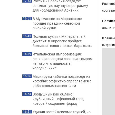
Россия и Бразилия создадут
17:53
Разнооб
совместную научную программу
для исследования Арктики
составл
В Мурманске на Морвокзале
16:55
Не счит
пройдет праздник северной
аналити
рыбной кухни
Полевая кухня и Минеральный
16:43
В вашем 
диктант: в Кировске пройдет
ситуаци
большая геологическая барахолка
Итальянская импровизация:
16:39
ленивая овощная лазанья с сыром
из того, что нашлось в
холодильнике
Маскируем кабачки под десерт из
16:36
кофейни: эффектно справляемся с
кабачковым нашествием
Воздушный как облако:
16:54
клубничный шифоновый торт,
который сохраняет форму
Удивил гостей кексом с грушей, но
16:21