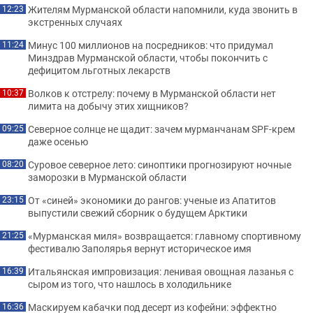
Жителям Мурманской области напомнили, куда звонить в
12:23
экстренных случаях
Минус 100 миллионов на посредников: что придумал
11:24
Минздрав Мурманской области, чтобы покончить с
дефицитом льготных лекарств
Волков к отстрелу: почему в Мурманской области нет
10:37
лимита на добычу этих хищников?
Северное солнце не щадит: зачем мурманчанам SPF-крем
09:25
даже осенью
Суровое северное лето: синоптики прогнозируют ночные
08:20
заморозки в Мурманской области
От «синей» экономики до рангов: ученые из Апатитов
23:15
выпустили свежий сборник о будущем Арктики
«Мурманская миля» возвращается: главному спортивному
21:25
фестивалю Заполярья вернут историческое имя
Итальянская импровизация: ленивая овощная лазанья с
16:39
сыром из того, что нашлось в холодильнике
Маскируем кабачки под десерт из кофейни: эффектно
16:36