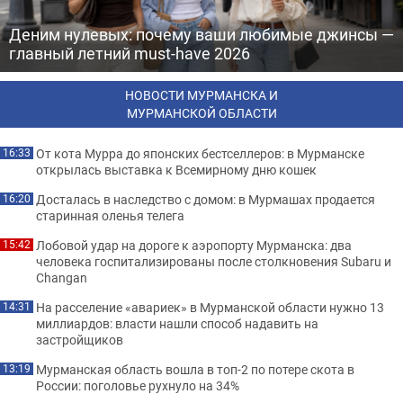
Деним нулевых: почему ваши любимые джинсы —
главный летний must-have 2026
НОВОСТИ МУРМАНСКА И
МУРМАНСКОЙ ОБЛАСТИ
От кота Мурра до японских бестселлеров: в Мурманске
16:33
открылась выставка к Всемирному дню кошек
Досталась в наследство с домом: в Мурмашах продается
16:20
старинная оленья телега
Лобовой удар на дороге к аэропорту Мурманска: два
15:42
человека госпитализированы после столкновения Subaru и
Changan
На расселение «авариек» в Мурманской области нужно 13
14:31
миллиардов: власти нашли способ надавить на
застройщиков
Мурманская область вошла в топ-2 по потере скота в
13:19
России: поголовье рухнуло на 34%