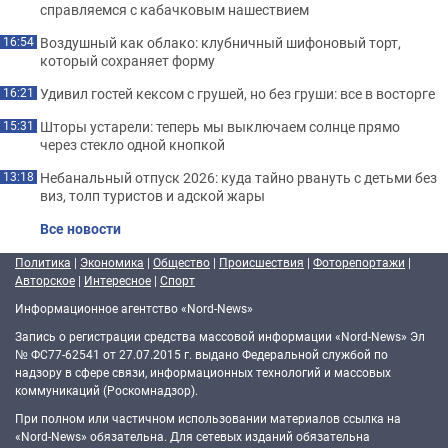
справляемся с кабачковым нашествием
Воздушный как облако: клубничный шифоновый торт,
16:54
который сохраняет форму
Удивил гостей кексом с грушей, но без груши: все в восторге
16:21
Шторы устарели: теперь мы выключаем солнце прямо
15:31
через стекло одной кнопкой
Небанальный отпуск 2026: куда тайно рвануть с детьми без
13:18
виз, толп туристов и адской жары
Все новости
Политика
|
Экономика
|
Общество
|
Происшествия
|
Фоторепортажи
|
Авторское
|
Интересное
|
Спорт
Информационное агентство «Nord-News»
Запись о регистрации средства массовой информации «Nord-News» Эл
№ ФС77-62541 от 27.07.2015 г. выдано Федеральной службой по
надзору в сфере связи, информационных технологий и массовых
коммуникаций (Роскомнадзор).
При полном или частичном использовании материалов ссылка на
«Nord-News» обязательна. Для сетевых изданий обязательна