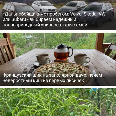
«Дальнобойщики» с пробегом: Volvo, Skoda, VW
или Subaru - выбираем надежный
полноприводный универсал для семьи
Французский шик на заполярной даче: печем
невероятный киш из первых лисичек