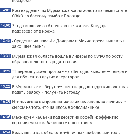
поездом?
Росгвардейцы из Мурманска взяли золото на чемпионате
14:02
СЗФО по боевому самбо в Вологде
2 года колонии за 6 пачек кофе: жителя Ковдора
14:00
подозревают в краже
«Средства нашлись!»: Донорам в Мончегорске выплатят
13:45
законные деньги
Мурманская область вошла в лидеры по СЗФО по росту
13:31
образовательного кредитования
Т2 перезапускает программу «Выгодно вместе» — теперь и
13:29
для абонентов других операторов
В Мурманске выберут лучшего народного дружинника: как
13:22
подать заявку и получить награду
Итальянская импровизация: ленивая овощная лазанья с
16:39
сыром из того, что нашлось в холодильнике
Маскируем кабачки под десерт из кофейни: эффектно
16:36
справляемся с кабачковым нашествием
Воздушный как облако: клубничный шифоновый торт,
16:54