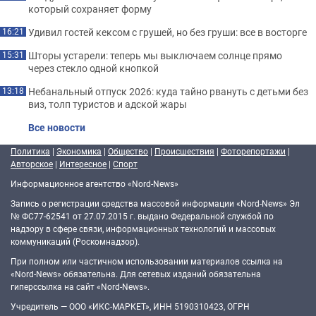
который сохраняет форму
Удивил гостей кексом с грушей, но без груши: все в восторге
16:21
Шторы устарели: теперь мы выключаем солнце прямо
15:31
через стекло одной кнопкой
Небанальный отпуск 2026: куда тайно рвануть с детьми без
13:18
виз, толп туристов и адской жары
Все новости
Политика
|
Экономика
|
Общество
|
Происшествия
|
Фоторепортажи
|
Авторское
|
Интересное
|
Спорт
Информационное агентство «Nord-News»
Запись о регистрации средства массовой информации «Nord-News» Эл
№ ФС77-62541 от 27.07.2015 г. выдано Федеральной службой по
надзору в сфере связи, информационных технологий и массовых
коммуникаций (Роскомнадзор).
При полном или частичном использовании материалов ссылка на
«Nord-News» обязательна. Для сетевых изданий обязательна
гиперссылка на сайт «Nord-News».
Учредитель — ООО «ИКС-МАРКЕТ», ИНН 5190310423, ОГРН