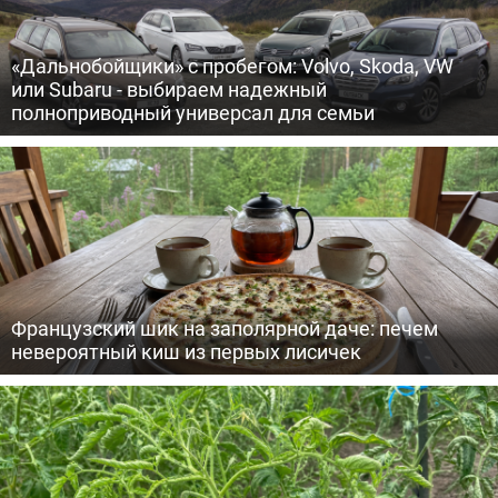
«Дальнобойщики» с пробегом: Volvo, Skoda, VW
или Subaru - выбираем надежный
полноприводный универсал для семьи
Французский шик на заполярной даче: печем
невероятный киш из первых лисичек