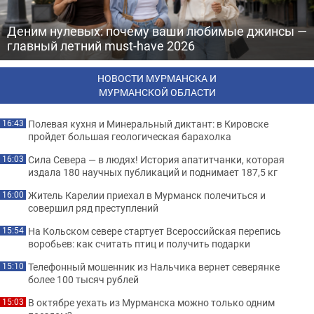
Деним нулевых: почему ваши любимые джинсы —
главный летний must-have 2026
НОВОСТИ МУРМАНСКА И
МУРМАНСКОЙ ОБЛАСТИ
Полевая кухня и Минеральный диктант: в Кировске
16:43
пройдет большая геологическая барахолка
Сила Севера — в людях! История апатитчанки, которая
16:03
издала 180 научных публикаций и поднимает 187,5 кг
Житель Карелии приехал в Мурманск полечиться и
16:00
совершил ряд преступлений
На Кольском севере стартует Всероссийская перепись
15:54
воробьев: как считать птиц и получить подарки
Телефонный мошенник из Нальчика вернет северянке
15:10
более 100 тысяч рублей
В октябре уехать из Мурманска можно только одним
15:03