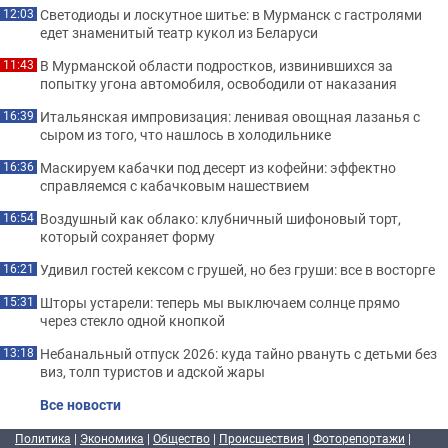
Светодиоды и лоскутное шитье: в Мурманск с гастролями
12:03
едет знаменитый театр кукол из Беларуси
В Мурманской области подростков, извинившихся за
11:43
попытку угона автомобиля, освободили от наказания
Итальянская импровизация: ленивая овощная лазанья с
16:39
сыром из того, что нашлось в холодильнике
Маскируем кабачки под десерт из кофейни: эффектно
16:36
справляемся с кабачковым нашествием
Воздушный как облако: клубничный шифоновый торт,
16:54
который сохраняет форму
Удивил гостей кексом с грушей, но без груши: все в восторге
16:21
Шторы устарели: теперь мы выключаем солнце прямо
15:31
через стекло одной кнопкой
Небанальный отпуск 2026: куда тайно рвануть с детьми без
13:18
виз, толп туристов и адской жары
Все новости
Политика
|
Экономика
|
Общество
|
Происшествия
|
Фоторепортажи
|