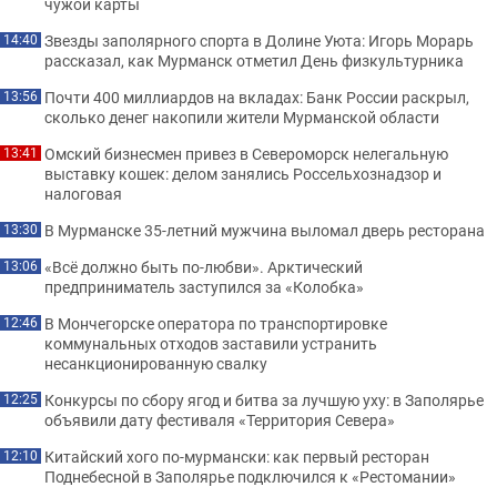
чужой карты
Звезды заполярного спорта в Долине Уюта: Игорь Морарь
14:40
рассказал, как Мурманск отметил День физкультурника
Почти 400 миллиардов на вкладах: Банк России раскрыл,
13:56
сколько денег накопили жители Мурманской области
Омский бизнесмен привез в Североморск нелегальную
13:41
выставку кошек: делом занялись Россельхознадзор и
налоговая
В Мурманске 35-летний мужчина выломал дверь ресторана
13:30
«Всё должно быть по-любви». Арктический
13:06
предприниматель заступился за «Колобка»
В Мончегорске оператора по транспортировке
12:46
коммунальных отходов заставили устранить
несанкционированную свалку
Конкурсы по сбору ягод и битва за лучшую уху: в Заполярье
12:25
объявили дату фестиваля «Территория Севера»
Китайский хого по-мурмански: как первый ресторан
12:10
Поднебесной в Заполярье подключился к «Рестомании»